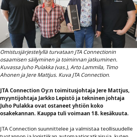
Omistusjärjestelyllä turvataan JTA Connectionin
osaamisen säilyminen ja toiminnan jatkuminen.
Kuvassa Juho Pulakka (vas.), Arto Lammila, Timo
Ahonen ja Jere Mattjus.
Kuva JTA Connection
.
JTA Connection Oy:n toimitusjohtaja Jere Mattjus,
myyntijohtaja Jarkko Lepistö ja tekninen johtaja
Juho Pulakka ovat ostaneet yhtiön koko
osakekannan. Kauppa tuli voimaan 18. kesäkuuta.
JTA Connection suunnittelee ja valmistaa teollisuudelle
tuotannon ja logistiikan automaatioratkaisuja, kuten