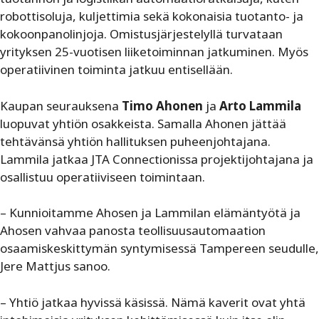
robottisoluja, kuljettimia sekä kokonaisia tuotanto- ja
kokoonpanolinjoja. Omistusjärjestelyllä turvataan
yrityksen 25-vuotisen liiketoiminnan jatkuminen. Myös
operatiivinen toiminta jatkuu entisellään.
Kaupan seurauksena
Timo Ahonen
ja
Arto Lammila
luopuvat yhtiön osakkeista. Samalla Ahonen jättää
tehtävänsä yhtiön hallituksen puheenjohtajana.
Lammila jatkaa JTA Connectionissa projektijohtajana ja
osallistuu operatiiviseen toimintaan.
– Kunnioitamme Ahosen ja Lammilan elämäntyötä ja
Ahosen vahvaa panosta teollisuusautomaation
osaamiskeskittymän syntymisessä Tampereen seudulle,
Jere Mattjus sanoo.
– Yhtiö jatkaa hyvissä käsissä. Nämä kaverit ovat yhtä