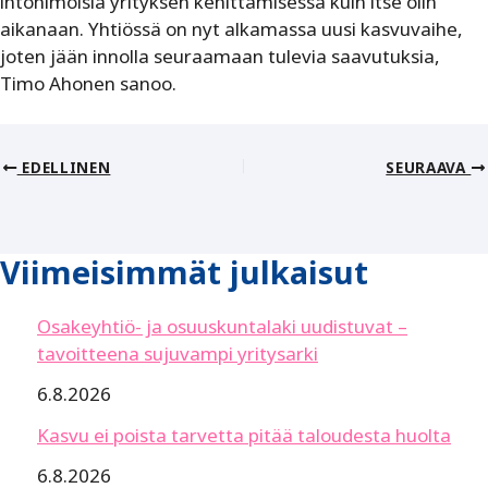
intohimoisia yrityksen kehittämisessä kuin itse olin
aikanaan. Yhtiössä on nyt alkamassa uusi kasvuvaihe,
joten jään innolla seuraamaan tulevia saavutuksia,
Timo Ahonen sanoo.
EDELLINEN
SEURAAVA
Viimeisimmät julkaisut
Osakeyhtiö- ja osuuskuntalaki uudistuvat –
tavoitteena sujuvampi yritysarki
6.8.2026
Kasvu ei poista tarvetta pitää taloudesta huolta
6.8.2026