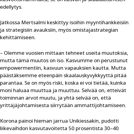
edellytys.
Jatkossa Mertsalmi keskittyy isoihin myyntihankkeisiin
ja strategisiin avauksiin, myös omistajastrategian
kehittämiseen.
– Olemme vuosien mittaan tehneet useita muutoksia,
mutta tämä muutos on iso. Kasvumme on perustunut
empowermentiin, kasvuun vapauksien kautta. Mutta
päästäksemme eteenpäin skaalauskyvykkyyttä pitää
parantaa. Se on myös riski, koska ei voi tietää, kuinka
moni haluaa muuttua ja muuttuu. Selvää on, etteivät
toiminnan arvot muutu, ja yhtä selvää on, että
yrittäjäjohtamisesta siirrytään ammattijohtamiseen.
Korona painoi hieman jarrua Unikiessakin, pudotti
liikevaihdon kasvutavoitetta 50 prosentista 30–40