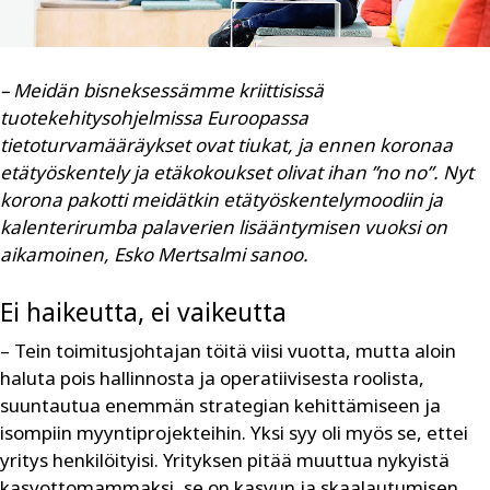
– Meidän bisneksessämme kriittisissä
tuotekehitysohjelmissa Euroopassa
tietoturvamääräykset ovat tiukat, ja ennen koronaa
etätyöskentely ja etäkokoukset olivat ihan ”no no”. Nyt
korona pakotti meidätkin etätyöskentelymoodiin ja
kalenterirumba palaverien lisääntymisen vuoksi on
aikamoinen, Esko Mertsalmi sanoo.
Ei haikeutta, ei vaikeutta
– Tein toimitusjohtajan töitä viisi vuotta, mutta aloin
haluta pois hallinnosta ja operatiivisesta roolista,
suuntautua enemmän strategian kehittämiseen ja
isompiin myyntiprojekteihin. Yksi syy oli myös se, ettei
yritys henkilöityisi. Yrityksen pitää muuttua nykyistä
kasvottomammaksi, se on kasvun ja skaalautumisen