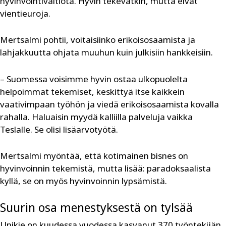
hyvinvointivaltiota. Hyvin tekevätkin, mutta eivät
vientieuroja.
Mertsalmi pohtii, voitaisiinko erikoisosaamista ja
lahjakkuutta ohjata muuhun kuin julkisiin hankkeisiin.
– Suomessa voisimme hyvin ostaa ulkopuolelta
helpoimmat tekemiset, keskittyä itse kaikkein
vaativimpaan työhön ja viedä erikoisosaamista kovalla
rahalla. Haluaisin myydä kalliilla palveluja vaikka
Teslalle. Se olisi lisäarvotyötä.
Mertsalmi myöntää, että kotimainen bisnes on
hyvinvoinnin tekemistä, mutta lisää: paradoksaalista
kyllä, se on myös hyvinvoinnin lypsämistä.
Suurin osa menestyksestä on tylsää
Unikie on kuudessa vuodessa kasvanut 370 työntekijän