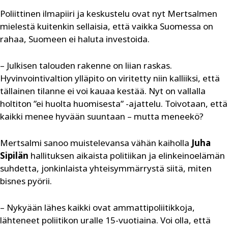
Poliittinen ilmapiiri ja keskustelu ovat nyt Mertsalmen
mielestä kuitenkin sellaisia, että vaikka Suomessa on
rahaa, Suomeen ei haluta investoida.
– Julkisen talouden rakenne on liian raskas.
Hyvinvointivaltion ylläpito on viritetty niin kalliiksi, että
tällainen tilanne ei voi kauaa kestää. Nyt on vallalla
holtiton ”ei huolta huomisesta” -ajattelu. Toivotaan, että
kaikki menee hyvään suuntaan – mutta meneekö?
Mertsalmi sanoo muistelevansa vähän kaiholla
Juha
Sipilän
hallituksen aikaista politiikan ja elinkeinoelämän
suhdetta, jonkinlaista yhteisymmärrystä siitä, miten
bisnes pyörii.
– Nykyään lähes kaikki ovat ammattipoliitikkoja,
lähteneet poliitikon uralle 15-vuotiaina. Voi olla, että