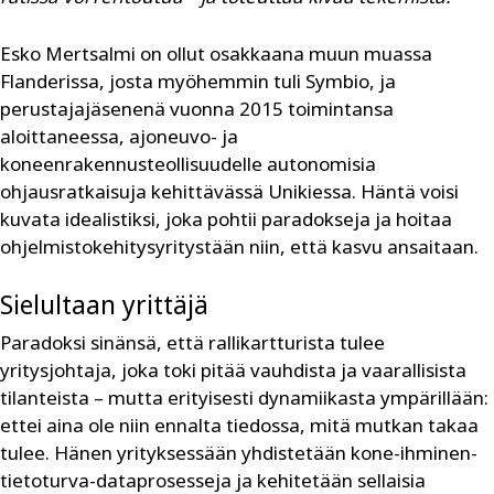
Esko Mertsalmi on ollut osakkaana muun muassa
Flanderissa, josta myöhemmin tuli Symbio, ja
perustajajäsenenä vuonna 2015 toimintansa
aloittaneessa, ajoneuvo- ja
koneenrakennusteollisuudelle autonomisia
ohjausratkaisuja kehittävässä Unikiessa. Häntä voisi
kuvata idealistiksi, joka pohtii paradokseja ja hoitaa
ohjelmistokehitysyritystään niin, että kasvu ansaitaan.
Sielultaan yrittäjä
Paradoksi sinänsä, että rallikartturista tulee
yritysjohtaja, joka toki pitää vauhdista ja vaarallisista
tilanteista – mutta erityisesti dynamiikasta ympärillään:
ettei aina ole niin ennalta tiedossa, mitä mutkan takaa
tulee. Hänen yrityksessään yhdistetään kone-ihminen-
tietoturva-dataprosesseja ja kehitetään sellaisia