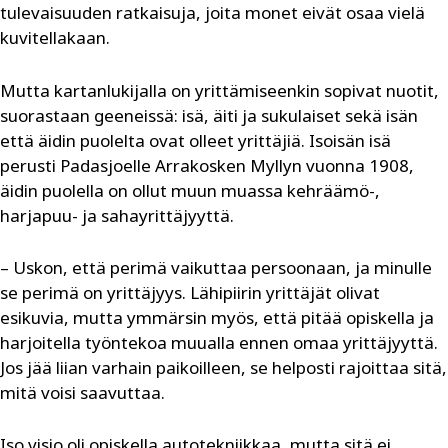
tulevaisuuden ratkaisuja, joita monet eivät osaa vielä
kuvitellakaan.
Mutta kartanlukijalla on yrittämiseenkin sopivat nuotit,
suorastaan geeneissä: isä, äiti ja sukulaiset sekä isän
että äidin puolelta ovat olleet yrittäjiä. Isoisän isä
perusti Padasjoelle Arrakosken Myllyn vuonna 1908,
äidin puolella on ollut muun muassa kehräämö-,
harjapuu- ja sahayrittäjyyttä.
– Uskon, että perimä vaikuttaa persoonaan, ja minulle
se perimä on yrittäjyys. Lähipiirin yrittäjät olivat
esikuvia, mutta ymmärsin myös, että pitää opiskella ja
harjoitella työntekoa muualla ennen omaa yrittäjyyttä.
Jos jää liian varhain paikoilleen, se helposti rajoittaa sitä,
mitä voisi saavuttaa.
Iso visio oli opiskella autotekniikkaa, mutta sitä ei