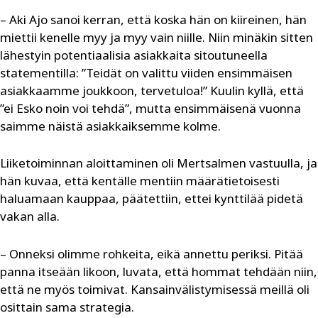
– Aki Ajo sanoi kerran, että koska hän on kiireinen, hän
miettii kenelle myy ja myy vain niille. Niin minäkin sitten
lähestyin potentiaalisia asiakkaita sitoutuneella
statementilla: ”Teidät on valittu viiden ensimmäisen
asiakkaamme joukkoon, tervetuloa!” Kuulin kyllä, että
”ei Esko noin voi tehdä”, mutta ensimmäisenä vuonna
saimme näistä asiakkaiksemme kolme.
Liiketoiminnan aloittaminen oli Mertsalmen vastuulla, ja
hän kuvaa, että kentälle mentiin määrätietoisesti
haluamaan kauppaa, päätettiin, ettei kynttilää pidetä
vakan alla.
– Onneksi olimme rohkeita, eikä annettu periksi. Pitää
panna itseään likoon, luvata, että hommat tehdään niin,
että ne myös toimivat. Kansainvälistymisessä meillä oli
osittain sama strategia.