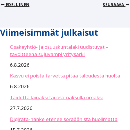
EDELLINEN
SEURAAVA
Viimeisimmät julkaisut
Osakeyhtiö- ja osuuskuntalaki uudistuvat –
tavoitteena sujuvampi yritysarki
6.8.2026
Kasvu ei poista tarvetta pitää taloudesta huolta
6.8.2026
Taidetta lainaksi tai osamaksulla omaksi
27.7.2026
Digirata-hanke etenee soraäänistä huolimatta
15.7.2026