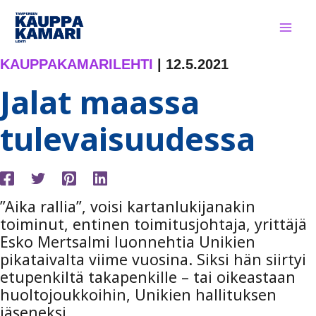
Siirry
sisältöön
KAUPPAKAMARILEHTI
|
12.5.2021
Jalat maassa
tulevaisuudessa
”Aika rallia”, voisi kartanlukijanakin
toiminut, entinen toimitusjohtaja, yrittäjä
Esko Mertsalmi luonnehtia Unikien
pikataivalta viime vuosina. Siksi hän siirtyi
etupenkiltä takapenkille – tai oikeastaan
huoltojoukkoihin, Unikien hallituksen
jäseneksi.