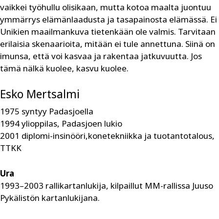
vaikkei työhullu olisikaan, mutta kotoa maalta juontuu
ymmärrys elämänlaadusta ja tasapainosta elämässä. Ei
Unikien maailmankuva tietenkään ole valmis. Tarvitaan
erilaisia skenaarioita, mitään ei tule annettuna. Siinä on
imunsa, että voi kasvaa ja rakentaa jatkuvuutta. Jos
tämä nälkä kuolee, kasvu kuolee.
Esko Mertsalmi
1975 syntyy Padasjoella
1994 ylioppilas, Padasjoen lukio
2001 diplomi-insinööri,konetekniikka ja tuotantotalous,
TTKK
Ura
1993–2003 rallikartanlukija, kilpaillut MM-rallissa Juuso
Pykälistön kartanlukijana.