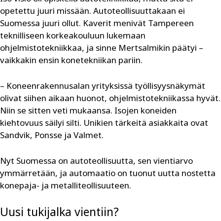
opetettu juuri missään. Auto­teollisuuttakaan ei
Suomessa juuri ollut. Kaverit menivät Tampereen
teknilliseen korkeakouluun lukemaan
ohjelmistotekniikkaa, ja sinne Mertsalmikin päätyi –
vaikkakin ensin konetekniikan pariin.
– Koneenrakennusalan yrityksissä työllisyysnäkymät
olivat siihen aikaan huonot, ohjelmistotekniikassa hyvät.
Niin se sitten veti mukaansa. Isojen koneiden
kiehtovuus säilyi silti. Unikien tärkeitä asiakkaita ovat
Sandvik, Ponsse ja Valmet.
Nyt Suomessa on autoteollisuutta, sen vientiarvo
ymmärretään, ja automaatio on tuonut uutta nostetta
konepaja- ja metalli­teollisuuteen.
Uusi tukijalka vientiin?