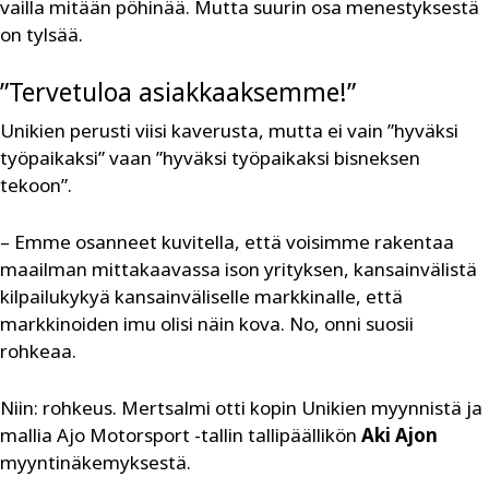
vailla mitään pöhinää. Mutta suurin osa menestyksestä
on tylsää.
”Tervetuloa asiakkaaksemme!”
Unikien perusti viisi kaverusta, mutta ei vain ”hyväksi
työpaikaksi” vaan ”hyväksi työpaikaksi bisneksen
tekoon”.
– Emme osanneet kuvitella, että voisimme rakentaa
maailman mittakaavassa ison yrityksen, kansainvälistä
kilpailukykyä kansainväliselle markkinalle, että
markkinoiden imu olisi näin kova. No, onni suosii
rohkeaa.
Niin: rohkeus. Mertsalmi otti kopin Unikien myynnistä ja
mallia Ajo Motorsport -tallin tallipäällikön
Aki Ajon
myyntinäkemyksestä.