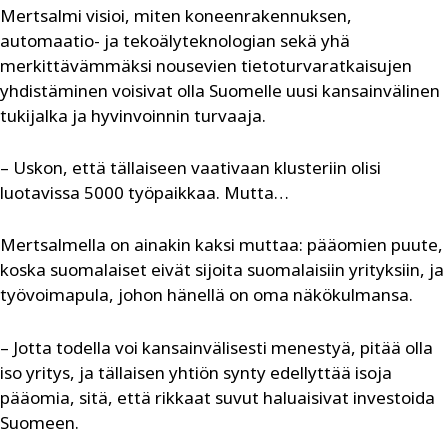
Mertsalmi visioi, miten koneenrakennuksen,
automaatio- ja tekoälyteknologian sekä yhä
merkittävämmäksi nousevien tietoturvaratkaisujen
yhdistäminen voisivat olla Suomelle uusi kansainvälinen
tukijalka ja hyvinvoinnin turvaaja.
– Uskon, että tällaiseen vaativaan klusteriin olisi
luotavissa 5000 työpaikkaa. Mutta…
Mertsalmella on ainakin kaksi muttaa: pääomien puute,
koska suomalaiset eivät sijoita suomalaisiin yrityksiin, ja
työvoimapula, johon hänellä on oma näkökulmansa.
– Jotta todella voi kansainvälisesti menestyä, pitää olla
iso yritys, ja tällaisen yhtiön synty edellyttää isoja
pääomia, sitä, että rikkaat suvut haluaisivat investoida
Suomeen.