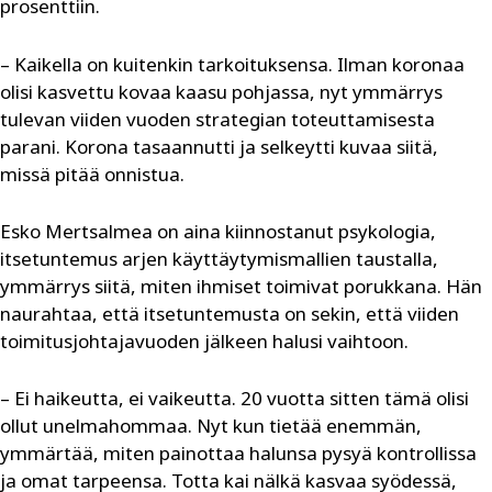
prosenttiin.
– Kaikella on kuitenkin tarkoituksensa. Ilman koronaa
olisi kasvettu kovaa kaasu pohjassa, nyt ymmärrys
tulevan viiden vuoden strategian toteuttamisesta
parani. Korona tasaannutti ja selkeytti kuvaa siitä,
missä pitää onnistua.
Esko Mertsalmea on aina kiinnostanut psykologia,
itsetuntemus arjen käyttäytymismallien taustalla,
ymmärrys siitä, miten ihmiset toimivat porukkana. Hän
naurahtaa, että itsetuntemusta on sekin, että viiden
toimitusjohtajavuoden jälkeen halusi vaihtoon.
– Ei haikeutta, ei vaikeutta. 20 vuotta sitten tämä olisi
ollut unelmahommaa. Nyt kun tietää enemmän,
ymmärtää, miten painottaa halunsa pysyä kontrollissa
ja omat tarpeensa. Totta kai nälkä kasvaa syödessä,