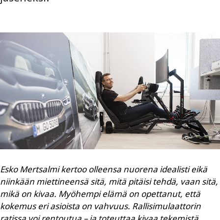
Esko Mertsalmi kertoo olleensa nuorena idealisti eikä
niinkään miettineensä sitä, mitä pitäisi tehdä, vaan sitä,
mikä on kivaa. Myöhempi elämä on opettanut, että
kokemus eri asioista on vahvuus. Rallisimulaattorin
ratissa voi rentoutua – ja toteuttaa kivaa tekemistä.