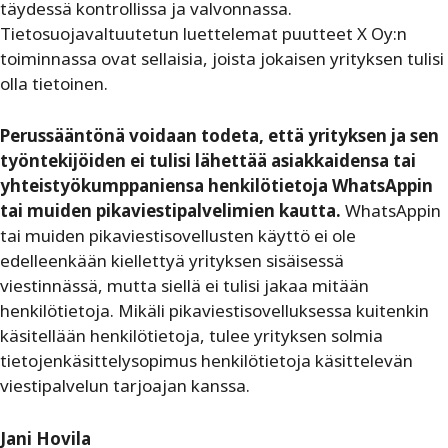
täydessä kontrollissa ja valvonnassa.
Tietosuojavaltuutetun luettelemat puutteet X Oy:n
toiminnassa ovat sellaisia, joista jokaisen yrityksen tulisi
olla tietoinen.
Perussääntönä voidaan todeta, että yrityksen ja sen
työntekijöiden ei tulisi lähettää asiakkaidensa tai
yhteistyökumppaniensa henkilötietoja WhatsAppin
tai muiden pikaviestipalvelimien kautta.
WhatsAppin
tai muiden pikaviestisovellusten käyttö ei ole
edelleenkään kiellettyä yrityksen sisäisessä
viestinnässä, mutta siellä ei tulisi jakaa mitään
henkilötietoja. Mikäli pikaviestisovelluksessa kuitenkin
käsitellään henkilötietoja, tulee yrityksen solmia
tietojenkäsittelysopimus henkilötietoja käsittelevän
viestipalvelun tarjoajan kanssa.
Jani Hovila