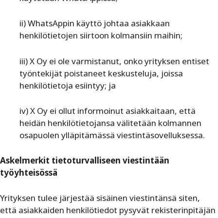
ii) WhatsAppin käyttö johtaa asiakkaan
henkilötietojen siirtoon kolmansiin maihin;
iii) X Oy ei ole varmistanut, onko yrityksen entiset
työntekijät poistaneet keskusteluja, joissa
henkilötietoja esiintyy; ja
iv) X Oy ei ollut informoinut asiakkaitaan, että
heidän henkilötietojansa välitetään kolmannen
osapuolen ylläpitämässä viestintäsovelluksessa.
Askelmerkit tietoturvalliseen viestintään
työyhteisössä
Yrityksen tulee järjestää sisäinen viestintänsä siten,
että asiakkaiden henkilötiedot pysyvät rekisterinpitäjän