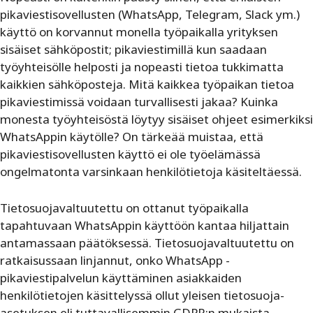
pikaviestisovellusten (WhatsApp, Telegram, Slack ym.)
käyttö on korvannut monella työpaikalla yrityksen
sisäiset sähköpostit; pikaviestimillä kun saadaan
työyhteisölle helposti ja nopeasti tietoa tukkimatta
kaikkien sähköposteja. Mitä kaikkea työpaikan tietoa
pikaviestimissä voidaan turvallisesti jakaa? Kuinka
monesta työyhteisöstä löytyy sisäiset ohjeet esimerkiksi
WhatsAppin käytölle? On tärkeää muistaa, että
pikaviestisovellusten käyttö ei ole työelämässä
ongelmatonta varsinkaan henkilötietoja käsiteltäessä.
Tietosuojavaltuutettu on ottanut työpaikalla
tapahtuvaan WhatsAppin käyttöön kantaa hiljattain
antamassaan päätöksessä. Tietosuojavaltuutettu on
ratkaisussaan linjannut, onko WhatsApp -
pikaviestipalvelun käyttäminen asiakkaiden
henkilötietojen käsittelyssä ollut yleisen tietosuoja-
asetuksen eli tuttavallisemmin GDPR:n mukaista.