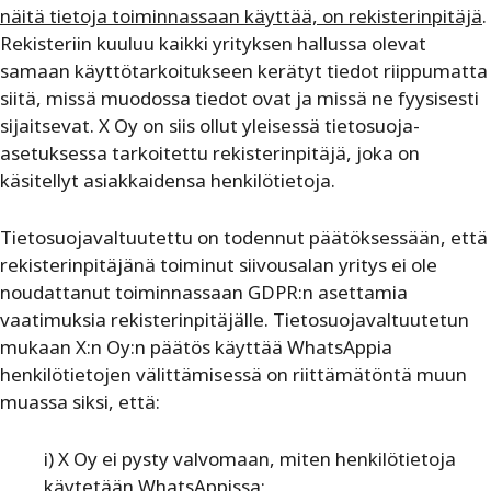
näitä tietoja toiminnassaan käyttää, on rekisterinpitäjä
.
Rekisteriin kuuluu kaikki yrityksen hallussa olevat
samaan käyttötarkoitukseen kerätyt tiedot riippumatta
siitä, missä muodossa tiedot ovat ja missä ne fyysisesti
sijaitsevat. X Oy on siis ollut yleisessä tietosuoja-
asetuksessa tarkoitettu rekisterinpitäjä, joka on
käsitellyt asiakkaidensa henkilötietoja.
Tietosuojavaltuutettu on todennut päätöksessään, että
rekisterinpitäjänä toiminut siivousalan yritys ei ole
noudattanut toiminnassaan GDPR:n asettamia
vaatimuksia rekisterinpitäjälle. Tietosuojavaltuutetun
mukaan X:n Oy:n päätös käyttää WhatsAppia
henkilötietojen välittämisessä on riittämätöntä muun
muassa siksi, että:
i) X Oy ei pysty valvomaan, miten henkilötietoja
käytetään WhatsAppissa;