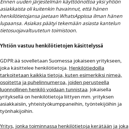
Ennen uuden järjestelmän käyttöönottoa yksi yhtiön
asiakkaista oli kuitenkin havainnut, että hänen
henkilötietojansa jaetaan WhatsAppissa ilman hänen
lupaansa. Asiakas päätyi tekemään asiasta kantelun
tietosuojavaltuutetun toimistoon.
Yhtiön vastuu henkilötietojen käsittelyssä
GDPR:ää sovelletaan Suomessa jokaiseen yritykseen,
joka käsittelee henkilötietoja.
Henkilötiedoilla
tarkoitetaan kaikkia tietoja, kuten esimerkiksi nimeä,
osoitetta ja puhelinnumeroa, joiden perusteella
luonnollinen henkilö voidaan tunnistaa
. Jokaisella
yrityksellä on henkilötietoja liittyen mm. yrityksen
asiakkaisiin, yhteistyökumppaneihin, työntekijöihin ja
työnhakijoihin.
Yritys, jonka toiminnassa henkilötietoja kerätään ja joka