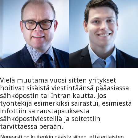
Vielä muutama vuosi sitten yritykset
hoitivat sisäistä viestintäänsä pääasiassa
sähköpostin tai Intran kautta. Jos
työntekijä esimerkiksi sairastui, esimiestä
infottiin sairaustapauksesta
sähköpostiviesteillä ja soitettiin
tarvittaessa perään.
Nopeasti on kuitenkin päästy siihen, että erilaisten