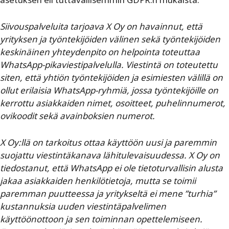
Siivouspalveluita tarjoava X Oy on havainnut, että
yrityksen ja työntekijöiden välinen sekä työntekijöiden
keskinäinen yhteydenpito on helpointa toteuttaa
WhatsApp-pikaviestipalvelulla. Viestintä on toteutettu
siten, että yhtiön työntekijöiden ja esimiesten välillä on
ollut erilaisia WhatsApp-ryhmiä, jossa työntekijöille on
kerrottu asiakkaiden nimet, osoitteet, puhelinnumerot,
ovikoodit sekä avainboksien numerot.
X Oy:llä on tarkoitus ottaa käyttöön uusi ja paremmin
suojattu viestintäkanava lähitulevaisuudessa. X Oy on
tiedostanut, että WhatsApp ei ole tietoturvallisin alusta
jakaa asiakkaiden henkilötietoja, mutta se toimii
paremman puutteessa ja yritykseltä ei mene ”turhia”
kustannuksia uuden viestintäpalvelimen
käyttöönottoon ja sen toiminnan opettelemiseen.