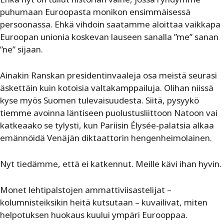
puhumaan Euroopasta monikon ensimmäisessä
persoonassa. Ehkä vihdoin saatamme aloittaa vaikkapa
Euroopan unionia koskevan lauseen sanalla ”me” sanan
”ne” sijaan.
Ainakin Ranskan presidentinvaaleja osa meistä seurasi
äskettäin kuin kotoisia valtakamppailuja. Olihan niissä
kyse myös Suomen tulevaisuudesta. Siitä, pysyykö
tiemme avoinna läntiseen puolustusliittoon Natoon vai
katkeaako se tylysti, kun Pariisin Élysée-palatsia alkaa
emännöidä Venäjän diktaattorin hengenheimolainen.
Nyt tiedämme, että ei katkennut. Meille kävi ihan hyvin.
Monet lehtipalstojen ammattiviisastelijat –
kolumnisteiksikin heitä kutsutaan – kuvailivat, miten
helpotuksen huokaus kuului ympäri Eurooppaa.