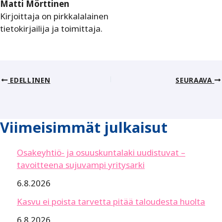
Matti Mörttinen
Kirjoittaja on pirkkalalainen
tietokirjailija ja toimittaja.
EDELLINEN
SEURAAVA
Viimeisimmät julkaisut
Osakeyhtiö- ja osuuskuntalaki uudistuvat –
tavoitteena sujuvampi yritysarki
6.8.2026
Kasvu ei poista tarvetta pitää taloudesta huolta
6.8.2026