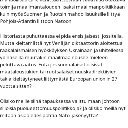
toimija maailmantalouden lisäksi maailmanpolitiikkaan
kuin myös Suomen ja Ruotsin mahdollisuuksille liittyä
Pohjois-Atlantin liittoon Natoon.
Historiasta puhuttaessa ei pidä ensisijaisesti jossitella.
Mutta kieltämättä nyt Venäjän diktaattorin aloitettua
raakalaismaisen hyök­käyksen Ukrainaan ja uhitellessa
ydinaseilla muutakin maailmaa nousee mieleen
pelottava aatos: Entä jos suomalaiset olisivat
maataloustukien tai ruotsalaiset nuuskadirektiivien
takia kieltäytyneet liittymästä Euroopan unioniin 27
vuotta sitten?
Olisiko meille siinä tapauksessa valittu maan johtoon
silloisia puolueettomuuspoliitikkoja? Ja olisiko meillä nyt
mitään asiaa edes pohtia Nato-jäsenyyttä?