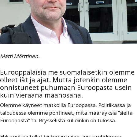
Matti Mörttinen.
Eurooppalaisia me suomalaisetkin olemme
olleet iät ja ajat. Mutta jotenkin olemme
onnistuneet puhumaan Euroopasta usein
kuin vieraana maanosana.
Olemme käyneet matkoilla Euroopassa. Politiikassa ja
taloudessa olemme pohtineet, mitä määräyksiä ”sieltä
Euroopasta” tai Brysselistä kulloinkin on tulossa.
Ehkä nyt on tullut historian vaihe, jossa ryhdymme