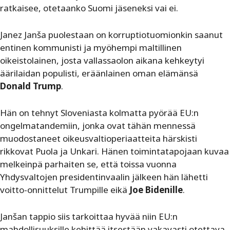
ratkaisee, otetaanko Suomi jäseneksi vai ei.
Janez Janša puolestaan on korruptiotuomionkin saanut
entinen kommunisti ja myöhempi maltillinen
oikeistolainen, josta vallassaolon aikana kehkeytyi
äärilaidan populisti, eräänlainen oman elämänsä
Donald Trump
.
Hän on tehnyt Sloveniasta kolmatta pyörää EU:n
ongelmatandemiin, jonka ovat tähän mennessä
muodostaneet oikeusvaltioperiaatteita härskisti
rikkovat Puola ja Unkari. Hänen toimintatapojaan kuvaa
melkeinpä parhaiten se, että toissa vuonna
Yhdysvaltojen presidentinvaalin jälkeen hän lähetti
voitto-onnittelut Trumpille eikä
Joe Bidenille
.
Janšan tappio siis tarkoittaa hyvää niin EU:n
mahdollisuuksille kehittää itsestään vakavasti otettava