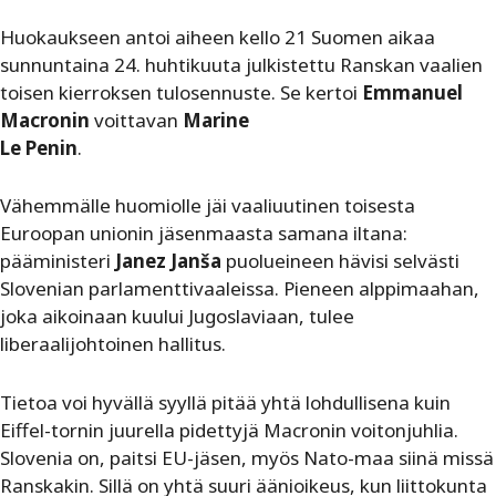
Huokaukseen antoi aiheen kello 21 Suomen aikaa
sunnuntaina 24. huhtikuuta julkistettu Ranskan vaalien
toisen kierroksen ­tulosennuste. Se kertoi
Emmanuel
Macronin
voittavan
Marine ­
Le Penin
.
Vähemmälle huomiolle jäi vaaliuutinen toisesta
Euroopan unionin jäsenmaasta samana iltana:
pääministeri
Janez Janša
puolueineen hävisi selvästi
Slovenian parlamenttivaaleissa. Pieneen alppimaahan,
joka aikoinaan kuului Jugoslaviaan, tulee
liberaalijohtoinen hallitus.
Tietoa voi hyvällä syyllä pitää yhtä lohdullisena kuin
Eiffel-tornin juurella pidettyjä Macronin voitonjuhlia.
Slovenia on, paitsi EU-jäsen, myös Nato-maa siinä missä
Ranskakin. Sillä on yhtä suuri äänioikeus, kun liittokunta