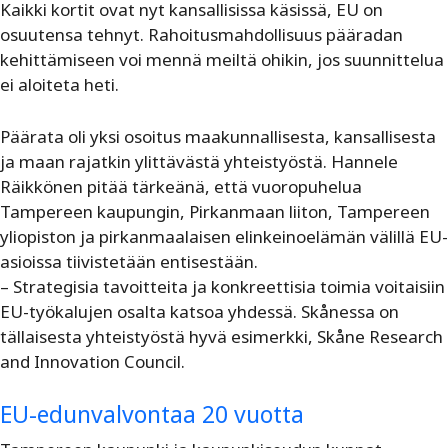
Kaikki kortit ovat nyt kansallisissa käsissä, EU on
osuutensa tehnyt. Rahoitusmahdollisuus pääradan
kehittämiseen voi mennä meiltä ohikin, jos suunnittelua
ei aloiteta heti.
Päärata oli yksi osoitus maakunnallisesta, kansallisesta
ja maan rajatkin ylittävästä yhteistyöstä. Hannele
Räikkönen pitää tärkeänä, että vuoropuhelua
Tampereen kaupungin, Pirkanmaan liiton, Tampereen
yliopiston ja pirkanmaalaisen elinkeinoelämän välillä EU-
asioissa tiivistetään entisestään.
– Strategisia tavoitteita ja konkreettisia toimia voitaisiin
EU-työkalujen osalta katsoa yhdessä. Skånessa on
tällaisesta yhteistyöstä hyvä esimerkki, Skåne Research
and Innovation Council.
EU-edunvalvontaa 20 vuotta