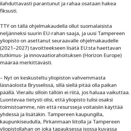
ilahduttavasti parantunut ja rahaa osataan hakea
fiksusti.
TTY on tällä ohjelmakaudella ollut suomalaisista
neljänneksi suurin EU-rahan saaja, ja uusi Tampereen
yliopisto on asettanut seuraavalle ohjelmakaudelle
(2021–2027) tavoitteekseen lisätä EU:sta haettavan
tutkimus- ja innovaatiorahoituksen (Horizon Europe)
määrää merkittävästi.
– Nyt on keskusteltu yliopiston vahvemmasta
läsnäolosta Brysselissä, sillä siellä pitää olla paikan
päällä. Vierailu silloin tällöin ei riitä, jos haluaa vaikuttaa.
Luontevaa tietysti olisi, että yliopisto tulisi osaksi
toimistoamme, niin että resursseja voitaisiin käyttää
yhdessä ja lisätäkin. Tampereen kaupungilla,
kaupunkiseudulla, Pirkanmaan liitolla ja Tampereen
yliopistollahan on joka tapauksessa isossa kuvassa