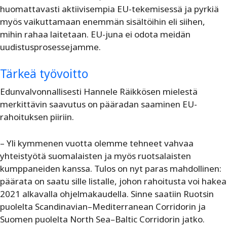
huomattavasti aktiivisempia EU-tekemisessä ja pyrkiä
myös vaikuttamaan enemmän sisältöihin eli siihen,
mihin rahaa laitetaan. EU-juna ei odota meidän
uudistusprosessejamme.
Tärkeä työvoitto
Edunvalvonnallisesti Hannele Räikkösen mielestä
merkittävin saavutus on pääradan saaminen EU-
rahoituksen piiriin.
– Yli kymmenen vuotta olemme tehneet vahvaa
yhteistyötä suomalaisten ja myös ruotsalaisten
kumppaneiden kanssa. Tulos on nyt paras mahdollinen:
päärata on saatu sille listalle, johon rahoitusta voi hakea
2021 alkavalla ohjelmakaudella. Sinne saatiin Ruotsin
puolelta Scandinavian–Mediterranean Corridorin ja
Suomen puolelta North Sea–Baltic Corridorin jatko.