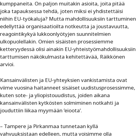
kumppaneita. On paljon muitakin asioita, joita pitää
joka tapauksessa tehdä, joten miksi ei yhdistettäisi
niihin EU-työkaluja? Mutta mahdollisuuksiin tarttuminen
edellyttää organisaatioilta notkeutta ja joustavuutta,
reagointikykyä lukkoonlyötyjen suunnitelmien
ulkopuolellakin. Omien sisäisten prosessiemme
ketteryydessä olisi ainakin EU-yhteistyömahdollisuuksiin
tarttumisen näkökulmasta kehitettävää, Räikkönen
arvioi.
Kansainvälisten ja EU-yhteyksien vankistamista ovat
viime vuosina haitanneet sisäiset uudistusprosessimme,
kuten sote- ja yliopistouudistus, joiden aikana
kansainvälisten kytkösten solmiminen notkahti ja
jouduttiin liikaa myymään ’eioota’.
– Tampere ja Pirkanmaa tunnetaan kyllä
vahvuuksistaan edelleen, mutta voisimme olla