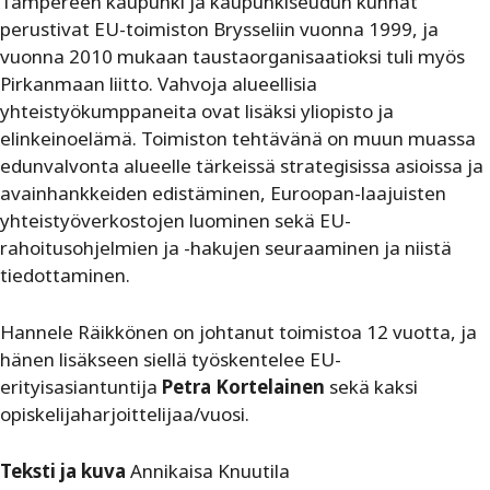
Tampereen kaupunki ja kaupunkiseudun kunnat
perustivat EU-toimiston Brysseliin vuonna 1999, ja
vuonna 2010 mukaan taustaorganisaatioksi tuli myös
Pirkanmaan liitto. Vahvoja alueellisia
yhteistyökumppaneita ovat lisäksi yliopisto ja
elinkeinoelämä. Toimiston tehtävänä on muun muassa
edunvalvonta alueelle tärkeissä strategisissa asioissa ja
avainhankkeiden edistäminen, Euroopan-laajuisten
yhteistyöverkostojen luominen sekä EU-
rahoitusohjelmien ja -hakujen seuraaminen ja niistä
tiedottaminen.
Hannele Räikkönen on johtanut toimistoa 12 vuotta, ja
hänen lisäkseen siellä työskentelee EU-
erityisasiantuntija
Petra Kortelainen
sekä kaksi
opiskelijaharjoittelijaa/vuosi.
Teksti ja kuva
Annikaisa Knuutila