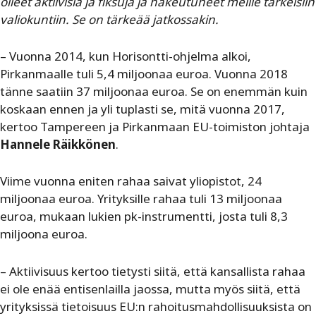
olleet aktiivisia ja fiksuja ja hakeutuneet meille tärkeisiin
valiokuntiin. Se on tärkeää jatkossakin.
– Vuonna 2014, kun Horisontti-ohjelma alkoi,
Pirkanmaalle tuli 5,4 miljoonaa euroa. Vuonna 2018
tänne saatiin 37 miljoonaa euroa. Se on enemmän kuin
koskaan ennen ja yli tuplasti se, mitä vuonna 2017,
kertoo Tampereen ja Pirkanmaan EU-toimiston johtaja
Hannele Räikkönen
.
Viime vuonna eniten rahaa saivat yliopistot, 24
miljoonaa euroa. Yrityksille rahaa tuli 13 miljoonaa
euroa, mukaan lukien pk-instrumentti, josta tuli 8,3
miljoona euroa.
– Aktiivisuus kertoo tietysti siitä, että kansallista rahaa
ei ole enää entisenlailla jaossa, mutta myös siitä, että
yrityksissä tietoisuus EU:n rahoitusmahdollisuuksista on