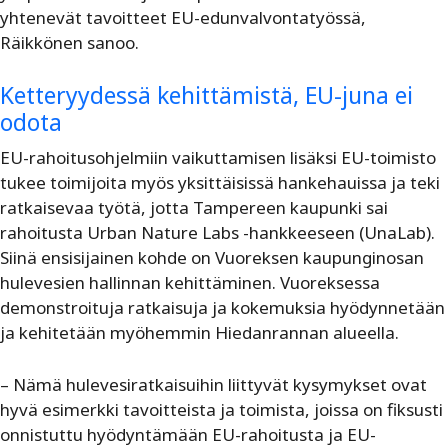
yhtenevät tavoitteet EU-edunvalvontatyössä,
Räikkönen sanoo.
Ketteryydessä kehittämistä, EU-juna ei
odota
EU-rahoitusohjelmiin vaikuttamisen lisäksi EU-toimisto
tukee toimijoita myös yksittäisissä hankehauissa ja teki
ratkaisevaa työtä, jotta Tampereen kaupunki sai
rahoitusta Urban Nature Labs -hankkeeseen (UnaLab).
Siinä ensisijainen kohde on Vuoreksen kaupunginosan
hulevesien hallinnan kehittäminen. Vuoreksessa
demonstroituja ratkaisuja ja kokemuksia hyödynnetään
ja kehitetään myöhemmin Hiedanrannan alueella.
– Nämä hulevesiratkaisuihin liittyvät kysymykset ovat
hyvä esimerkki tavoitteista ja toimista, joissa on fiksusti
onnistuttu hyödyntämään EU-rahoitusta ja EU-