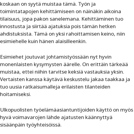
koskaan on syytä muistaa tämä. Työn ja
toimintatapojen kehittämiseen on näinäkin aikoina
tilaisuus, jopa pakon sanelemana. Kehittäminen tuo
innostusta ja siirtää ajatuksia pois tämän hetken
ahdistuksista. Tämä on yksi rahoittamisen keino, niin
esimiehelle kuin hänen alaisilleenkin.
Esimiehet joutuvat johtamistyössään nyt hyvin
monenlaisten kysymysten äärelle. On erittäin tärkeää
muistaa, ettei niihin tarvitse keksiä vastauksia yksin.
Vertaisten kanssa käytävä keskustelu jakaa taakkaa ja
tuo uusia ratkaisumalleja erilaisten tilanteiden
hoitamiseksi.
Ulkopuolisten työelämäasiantuntijoiden käyttö on myös
hyvä voimavarojen lähde ajatusten käännyttyä
sisäänpäin työyhteisöissä.