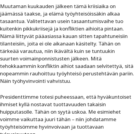
Muutaman kuukauden jälkeen tämä kriisiaika on
jäämässä taakse, ja elämä työyhteisöissäkin alkaa
tasaantua. Valitettavan usein tasaantumisvaihe tuo
kuitenkin pikkukriisejä ja konfliktien aihioita pintaan.
Nämä liittyvät pääasiassa kauan sitten tapahtuneisiin
tilanteisiin, joita ei ole aikanaan käsitelty. Tähän on
tärkeää varautua, niin ikävältä kuin se tuntuukin
suurten voimainponnistusten jälkeen. Mitä
tehokkaammin konfliktin aihiot saadaan selvitettyä, sitä
nopeammin rauhoittuu työyhteisö perustehtävän pariin.
Näin työhyvinvointi vahvistuu.
Presidenttimme totesi puheessaan, että hyväkuntoiset
ihmiset kyllä nostavat tuottavuuden takaisin
huipputasolle. Tähän on syytä uskoa. Me esimiehet
voimme vaikuttaa juuri tähän – niin johdatamme
työyhteisömme hyvinvoivaan ja tuottavaan