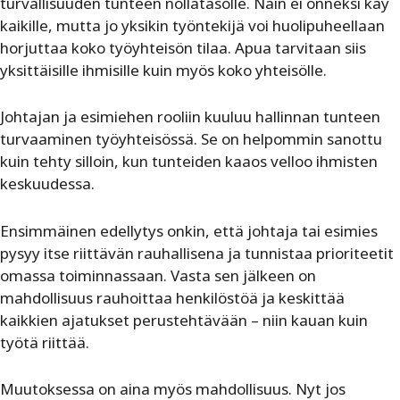
turvallisuuden tunteen nollatasolle. Näin ei onneksi käy
kaikille, mutta jo yksikin työntekijä voi huolipuheellaan
horjuttaa koko työyhteisön tilaa. Apua tarvitaan siis
yksittäisille ihmisille kuin myös koko yhteisölle.
Johtajan ja esimiehen rooliin kuuluu hallinnan tunteen
turvaaminen työyhteisössä. Se on helpommin sanottu
kuin tehty silloin, kun tunteiden kaaos velloo ihmisten
keskuudessa.
Ensimmäinen edellytys onkin, että johtaja tai esimies
pysyy itse riittävän rauhallisena ja tunnistaa prioriteetit
omassa toiminnassaan. Vasta sen jälkeen on
mahdollisuus rauhoittaa henkilöstöä ja keskittää
kaikkien ajatukset perustehtävään – niin kauan kuin
työtä riittää.
Muutoksessa on aina myös mahdollisuus. Nyt jos