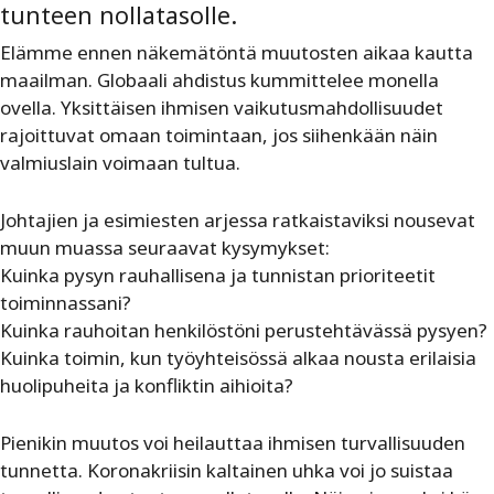
tunteen nollatasolle.
Elämme ennen näkemätöntä muutosten aikaa kautta
maailman. Globaali ahdistus kummittelee monella
ovella. Yksittäisen ihmisen vaikutusmahdollisuudet
rajoittuvat omaan toimintaan, jos siihenkään näin
valmiuslain voimaan tultua.
Johtajien ja esimiesten arjessa ratkaistaviksi nousevat
muun muassa seuraavat kysymykset:
Kuinka pysyn rauhallisena ja tunnistan prioriteetit
toiminnassani?
Kuinka rauhoitan henkilöstöni perustehtävässä pysyen?
Kuinka toimin, kun työyhteisössä alkaa nousta erilaisia
huolipuheita ja konfliktin aihioita?
Pienikin muutos voi heilauttaa ihmisen turvallisuuden
tunnetta. Koronakriisin kaltainen uhka voi jo suistaa