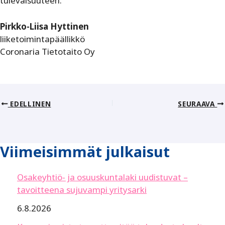
tulevaisuuteen.
Pirkko-Liisa Hyttinen
liiketoimintapäällikkö
Coronaria Tietotaito Oy
EDELLINEN
SEURAAVA
Viimeisimmät julkaisut
Osakeyhtiö- ja osuuskuntalaki uudistuvat –
tavoitteena sujuvampi yritysarki
6.8.2026