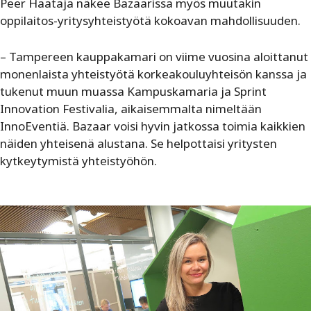
Peer Haataja näkee Bazaarissa myös
muutakin
o
ppilaitos-yritysyhteistyötä kokoavan mahdollisuuden.
– Tampereen kauppakamari on viime vuosina aloittanut
monenlaista yhteistyötä korkeakouluyhteisön kanssa ja
tukenut muun muassa Kampuskamaria ja Sprint
Innovation Festivalia, aikaisemmalta nimeltään
InnoEventiä. Bazaar voisi hyvin jatkossa toimia kaikkien
näiden yhteisenä alustana. Se helpottaisi yritysten
kytkeytymistä yhteistyöhön.