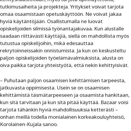
tutkimusaiheita ja projekteja. Yritykset voivat tarjota
omaa osaamistaan opetuskäyttöön. Ne voivat jakaa
hyviä käytäntöjään. Osallistumalla ne luovat
opiskelijoiden silmissä työnantajakuvaa. Kun alustalle
saadaan riittävästi käyttäjiä, siellä on mahdollista myös
tutustua opiskelijoihin, mikä edesauttaa
rekrytoinneissakin onnistumista. Ja kun on keskusteltu
paljon opiskelijoiden työelämävalmiuksista, alusta on
oiva paikka tarjota yhteistyötä, että nekin kehittyisivät.
– Puhutaan paljon osaamisen kehittämisen tarpeesta,
jatkuvasta oppimisesta. Usein se on osaamisen
kehittämistä täsmätarpeeseen ja osaamista hankitaan,
kun sitä tarvitaan ja kun sitä pitää käyttää. Bazaar voisi
tarjota tähänkin hyviä mahdollisuuksia ketterästi –
onhan meillä todella monialainen korkeakouluyhteisö,
Korolainen-Kujala sanoo.