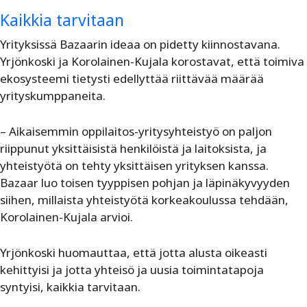
Kaikkia tarvitaan
Yrityksissä Bazaarin ideaa on pidetty kiinnostavana.
Yrjönkoski ja Korolainen-Kujala korostavat, että toimiva
ekosysteemi tietysti edellyttää riittävää määrää
yrityskumppaneita.
– Aikaisemmin oppilaitos-yritysyhteistyö on paljon
riippunut yksittäisistä henkilöistä ja laitoksista, ja
yhteistyötä on tehty yksittäisen yrityksen kanssa.
Bazaar luo toisen tyyppisen pohjan ja läpinäkyvyyden
siihen, millaista yhteistyötä korkeakoulussa tehdään,
Korolainen-Kujala arvioi.
Yrjönkoski huomauttaa, että jotta alusta oikeasti
kehittyisi ja jotta yhteisö ja uusia toimintatapoja
syntyisi, kaikkia tarvitaan.