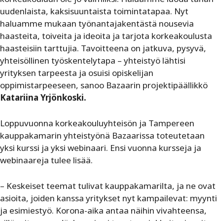
uudenlaista, kaksisuuntaista toimintatapaa. Nyt
haluamme mukaan työnantajakentästä nousevia
haasteita, toiveita ja ideoita ja tarjota korkeakoulusta
haasteisiin tarttujia. Tavoitteena on jatkuva, pysyvä,
yhteisöllinen työskentelytapa – yhteistyö lähtisi
yrityksen tarpeesta ja osuisi opiskelijan
oppimistarpeeseen, sanoo Bazaarin projektipäällikkö
Katariina Yrjönkoski.
Loppuvuonna korkeakouluyhteisön ja Tampereen
kauppakamarin yhteistyönä Bazaarissa toteutetaan
yksi kurssi ja yksi webinaari. Ensi vuonna kursseja ja
webinaareja tulee lisää.
– Keskeiset teemat tulivat kauppakamarilta, ja ne ovat
asioita, joiden kanssa yritykset nyt kampailevat: myynti
ja esimiestyö. Korona-aika antaa näihin vivahteensa,