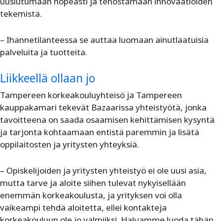
uusiutumaan nopeasti ja tehostamaan innovaatioiden
tekemistä.
– Ihannetilanteessa se auttaa luomaan ainutlaatuisia
palveluita ja tuotteita.
Liikkeellä ollaan jo
Tampereen korkeakouluyhteisö ja Tampereen
kauppakamari tekevät Bazaarissa yhteistyötä, jonka
tavoitteena on saada osaamisen kehittämisen kysyntä
ja tarjonta kohtaamaan entistä paremmin ja lisätä
oppilaitosten ja yritysten yhteyksiä.
– Opiskelijoiden ja yritysten yhteistyö ei ole uusi asia,
mutta tarve ja aloite siihen tulevat nykyisellään
enemmän korkeakoulusta, ja yrityksen voi olla
vaikeampi tehdä aloitetta, ellei kontakteja
korkeakouluun ole jo valmiiksi. Haluamme luoda tähän