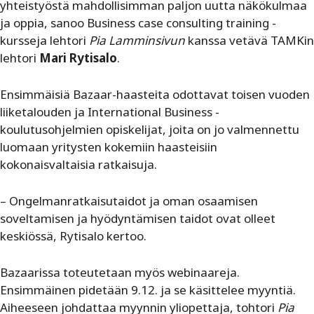
yhteistyöstä mahdollisimman paljon uutta näkökulmaa
ja oppia, sanoo Business case consulting training -
kursseja lehtori
Pia Lamminsivun
kanssa vetävä TAMKin
lehtori
Mari Rytisalo
.
Ensimmäisiä Bazaar-haasteita odottavat toisen vuoden
liiketalouden ja International Business -
koulutusohjelmien opiskelijat, joita on jo valmennettu
luomaan yritysten kokemiin haasteisiin
kokonaisvaltaisia ratkaisuja.
– Ongelmanratkaisutaidot ja oman osaamisen
soveltamisen ja hyödyntämisen taidot ovat olleet
keskiössä, Rytisalo kertoo.
Bazaarissa toteutetaan myös webinaareja.
Ensimmäinen pidetään 9.12. ja se käsittelee myyntiä.
Aiheeseen johdattaa myynnin yliopettaja, tohtori
Pia