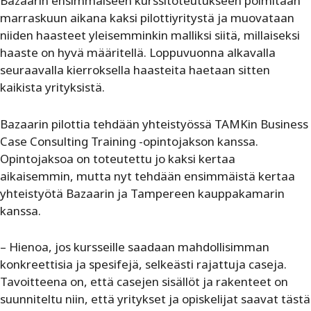
Bazaarin ensimmäiseen kurssitoteutukseen poimitaan
marraskuun aikana kaksi pilottiyritystä ja muovataan
niiden haasteet yleisemminkin malliksi siitä, millaiseksi
haaste on hyvä määritellä. Loppuvuonna alkavalla
seuraavalla kierroksella haasteita haetaan sitten
kaikista yrityksistä.
Bazaarin pilottia tehdään yhteistyössä TAMKin Business
Case Consulting Training -opintojakson kanssa.
Opintojaksoa on toteutettu jo kaksi kertaa
aikaisemmin, mutta nyt tehdään ensimmäistä kertaa
yhteistyötä Bazaarin ja Tampereen kauppakamarin
kanssa.
– Hienoa, jos kursseille saadaan mahdollisimman
konkreettisia ja spesifejä, selkeästi rajattuja caseja.
Tavoitteena on, että casejen sisällöt ja rakenteet on
suunniteltu niin, että yritykset ja opiskelijat saavat tästä