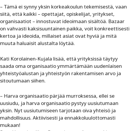
– Tämä ei synny yksin korkeakoulun tekemisestä, vaan
siitä, että kaikki – opettajat, opiskelijat, yritykset,
organisaatiot – innostuvat ideoimaan sisältöä. Bazaar
on vahvasti kaksisuuntainen paikka, voit konkreettisesti
kertoa ja ideoida, millaiset asiat ovat hyviä ja mitä
muuta haluaisit alustalta löytää.
Kati Korolainen-Kujala lisää, että yrityksissä täytyy
saada oma organisaatio ymmärtämään uudenlaisen
yhteistyöalustan ja yhteistyön rakentamisen arvo ja
sitoutumaan siihen.
– Harva organisaatio pärjää murroksessa, ellei se
uusiudu, ja harva organisaatio pystyy uusiutumaan
yksin. Nyt uusiutumiseen tarjotaan oiva yhteisö ja
mahdollisuus. Aktiivisesti ja ennakkoluulottomasti
mukaan!