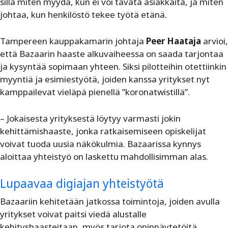
sillä miten myydä, kun ei voi tavata asiakkaita, ja miten
johtaa, kun henkilöstö tekee työtä etänä.
Tampereen kauppakamarin johtaja
Peer Haataja
arvioi,
että Bazaarin haaste alkuvaiheessa on saada tarjontaa
ja kysyntää sopimaan yhteen. Siksi pilotteihin otettiinkin
myyntiä ja esimiestyötä, joiden kanssa yritykset nyt
kamppailevat vieläpä pienellä ”koronatwistillä”.
– Jokaisesta yrityksestä löytyy varmasti jokin
kehittämishaaste, jonka ratkaisemiseen opiskelijat
voivat tuoda uusia näkökulmia. Bazaarissa kynnys
aloittaa yhteistyö on laskettu mahdollisimman alas.
Lupaavaa digiajan yhteistyötä
Bazaariin kehitetään jatkossa toimintoja, joiden avulla
yritykset voivat paitsi viedä alustalle
kehityshaasteitaan, myös tarjota opinnäytetöitä,