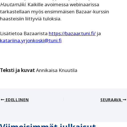
Hautamäki
. Kaikille avoimessa webinaarissa
tarkastellaan myös ensimmäisen Bazaar-kurssin
haasteisiin liittyviä tuloksia.
Lisätietoa Bazaarista
https://bazaar.tuni.fi/
ja
katariina.yrjonkoski@tuni.fi
Teksti ja kuvat
Annikaisa Knuutila
EDELLINEN
SEURAAVA
Viimeisimmät julkaisut