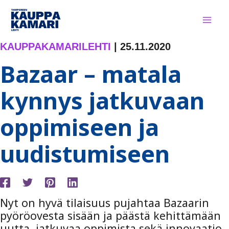
Siirry
sisältöön
KAUPPAKAMARILEHTI
|
25.11.2020
Bazaar – matala
kynnys jatkuvaan
oppimiseen ja
uudistumiseen
Nyt on hyvä tilaisuus pujahtaa Bazaarin
pyöröovesta sisään ja päästä kehittämään
uutta, jatkuvaa oppimista sekä innovaatio-