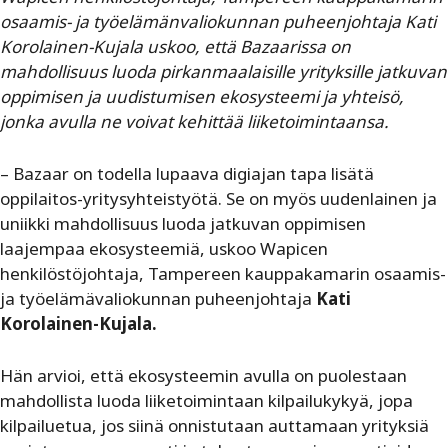
osaamis- ja työelämänvaliokunnan puheenjohtaja Kati
Korolainen-Kujala uskoo, että Bazaarissa on
mahdollisuus luoda pirkanmaalaisille yrityksille jatkuvan
oppimisen ja uudistumisen ekosysteemi ja yhteisö,
jonka avulla ne voivat kehittää liiketoimintaansa.
– Bazaar on todella lupaava digiajan tapa lisätä
oppilaitos-yritysyhteistyötä. Se on myös uudenlainen ja
uniikki mahdollisuus luoda jatkuvan oppimisen
laajempaa ekosysteemiä, uskoo Wapicen
henkilöstöjohtaja, Tampereen kauppakamarin osaamis-
ja työelämävaliokunnan puheenjohtaja
Kati
Korolainen-Kujala.
Hän arvioi, että ekosysteemin avulla on puolestaan
mahdollista luoda liiketoimintaan kilpailukykyä, jopa
kilpailuetua, jos siinä onnistutaan auttamaan yrityksiä