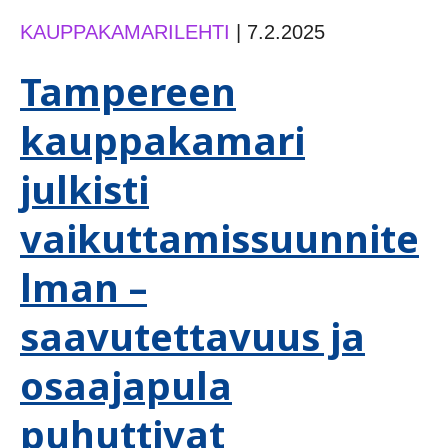
KAUPPAKAMARILEHTI
|
7.2.2025
Tampereen
kauppakamari
julkisti
vaikuttamissuunnite
lman –
saavutettavuus ja
osaajapula
puhuttivat