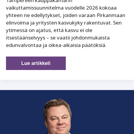
Tampereen kauppakamarin
vaikuttamissuunnitelma vuodelle 2026 kokoaa
yhteen ne edellytykset, joiden varaan Pirkanmaan
elinvoima ja yritysten kasvukyky rakentuvat. Sen
ytimessä on ajatus, että kasvu ei ole
itsestäänselvyys – se vaatii johdonmukaista
edunvalvontaa ja oikea-aikaisia päätöksiä.
Kasvun
Lue artikkeli
edellytykset
rakennetaan
päätöksillä
–
vaikuttamissuunnitelma
2026
katsoo
eteenpäin