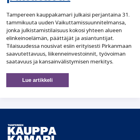
Tampereen kauppakamari julkaisi perjantaina 31.
tammikuuta uuden Vaikuttamissuunnitelmansa,
jonka julkistamistilaisuus kokosi yhteen alueen
elinkeinoelämän, päättäjät ja asiantuntijat.
Tilaisuudessa nousivat esiin erityisesti Pirkanmaan
saavutettavuus, liikenneinvestoinnit, työvoiman
saatavuus ja kansainvälistymisen merkitys.
Tampereen
Lue artikkeli
kauppakamari
julkisti
vaikuttamissuunnitelman
–
saavutettavuus
ja
osaajapula