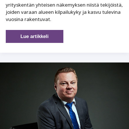
yrityskentän yhteisen näkemyksen niistä tekijöistä,
joiden varaan alueen kilpailukyky ja kasvu tulevina
vuosina rakentuvat.
Vaikuttamissuunnitelma
Lue artikkeli
2026
piirtää
Pirkanmaalle
kasvun
tiekartan