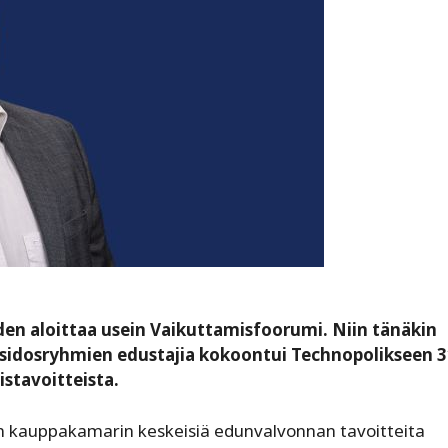
n aloittaa usein Vaikuttamisfoorumi. Niin tänäkin
 sidosryhmien edustajia kokoontui Technopolikseen 3
stavoitteista.
kauppakamarin keskeisiä edunvalvonnan tavoitteita