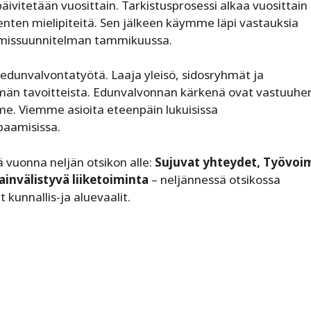
ivitetään vuosittain. Tarkistusprosessi alkaa vuosittain
senten mielipiteitä. Sen jälkeen käymme läpi vastauksia
ttamissuunnitelman tammikuussa.
dunvalvontatyötä. Laaja yleisö, sidosryhmät ja
män tavoitteista. Edunvalvonnan kärkenä ovat vastuuhen
e. Viemme asioita eteenpäin lukuisissa
paamisissa.
 vuonna neljän otsikon alle:
Sujuvat yhteydet, Työvoi
invälistyvä liiketoiminta
– neljännessä otsikossa
kunnallis-ja aluevaalit.