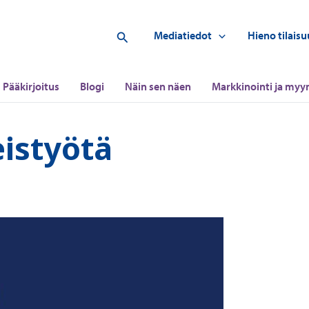
Hae
Mediatiedot
Hieno tilaisu
Pääkirjoitus
Blogi
Näin sen näen
Markkinointi ja myyn
istyötä