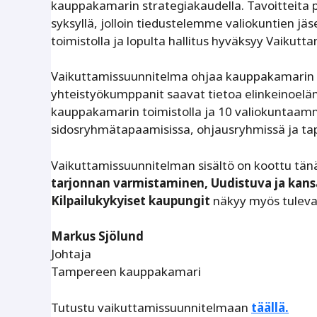
kauppakamarin strategiakaudella. Tavoitteita pä
syksyllä, jolloin tiedustelemme valiokuntien jä
toimistolla ja lopulta hallitus hyväksyy Vaiku
Vaikuttamissuunnitelma ohjaa kauppakamarin e
yhteistyökumppanit saavat tietoa elinkeinoelä
kauppakamarin toimistolla ja 10 valiokuntaamm
sidosryhmätapaamisissa, ohjausryhmissä ja ta
Vaikuttamissuunnitelman sisältö on koottu tänä
tarjonnan varmistaminen, Uudistuva ja kansa
Kilpailukykyiset kaupungit
näkyy myös tulevat 
Markus Sjölund
Johtaja
Tampereen kauppakamari
Tutustu vaikuttamissuunnitelmaan
täällä.