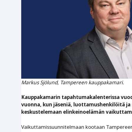
Markus Sjölund, Tampereen kauppakamari.
Kauppakamarin tapahtumakalenterissa vuode
vuonna, kun jäseniä, luottamushenkilöitä ja
keskustelemaan elinkeinoelämän vaikuttami
Vaikuttamissuunnitelmaan kootaan Tampereen 