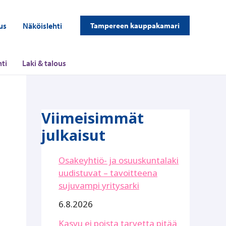
us
Näköislehti
Tampereen kauppakamari
ti
Laki & talous
Viimeisimmät
julkaisut
Osakeyhtiö- ja osuuskuntalaki
uudistuvat – tavoitteena
sujuvampi yritysarki
6.8.2026
Kasvu ei poista tarvetta pitää