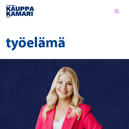
Siirry
sisältöön
työelämä