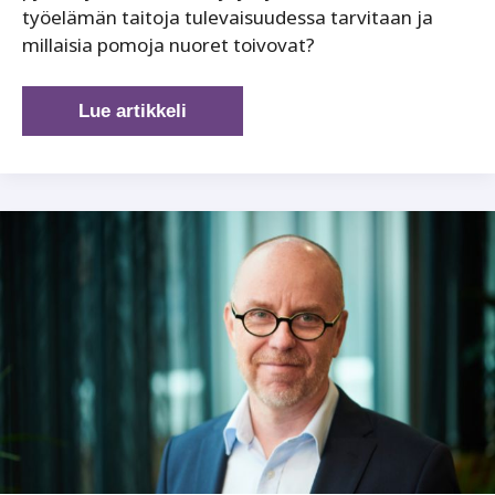
työelämän taitoja tulevaisuudessa tarvitaan ja
millaisia pomoja nuoret toivovat?
Nuorten
Lue artikkeli
viesti
tuleville
pomoille:
näin
teette
työelämästä
houkuttelevan