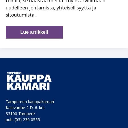
toimia, se haastaa meidät myös arvioimaan
uudelleen johtamista, yhteisöllisyyttä ja
sitoutumista.
Työelämä
Lue artikkeli
murroksessa
–
mitä
johtajien
tulisi
tehdä
nyt?
Tampereen kauppakamari
Kalevantie 2 D, 6. krs
33100 Tampere
puh. (03) 230 0555