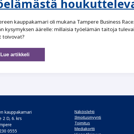
öelämästä houkuttelev
reen kauppakamari oli mukana Tampere Business Race:ss
n kysymyksen äärelle: millaisia työelämän taitoja tuleva
 toivovat?
Nuorten
Lue artikkeli
viesti
tuleville
pomoille:
näin
teette
työelämästä
houkuttelevan
Näköislehti
n kauppakamari
Ilmoitusmyynti
 2 D, 6. krs
Toimitus
mpere
Mediakortti
 230 0555