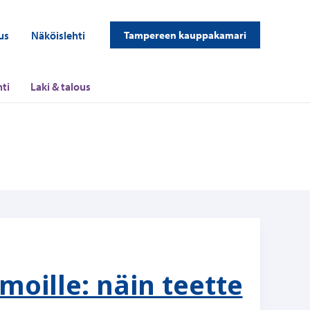
us
Näköislehti
Tampereen kauppakamari
ti
Laki & talous
moille: näin teette