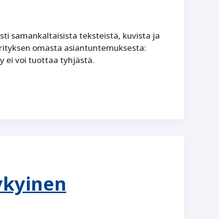
ti samankaltaisista teksteistä, kuvista ja
n yrityksen omasta asiantuntemuksesta:
 ei voi tuottaa tyhjästä.
kykyinen