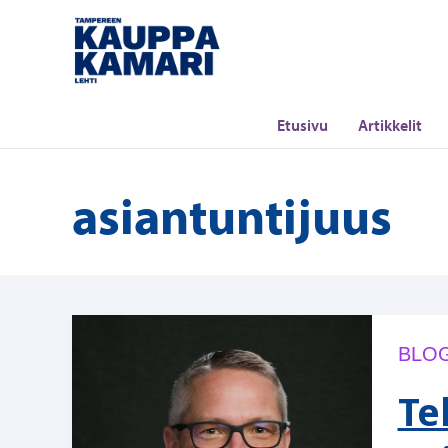
Siirry
sisältöön
Etusivu
Artikkelit
asiantuntijuus
BLOG
Te