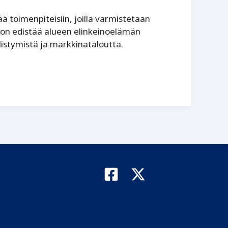
toimen­piteisiin, joilla varmistetaan
a on edistää alueen elinkeinoelämän
älistymistä ja markkinataloutta.