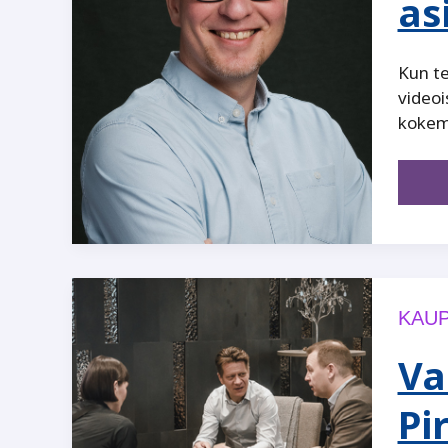
as
Kun te
videoi
kokemu
KAUP
Va
Pi