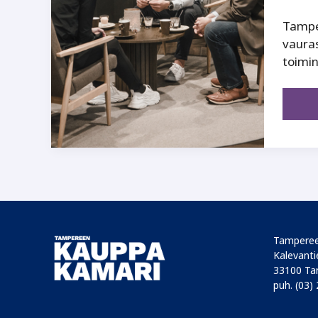
Tamper
vauras
toimin
Tamperee
Kalevantie
33100 Ta
puh. (03)