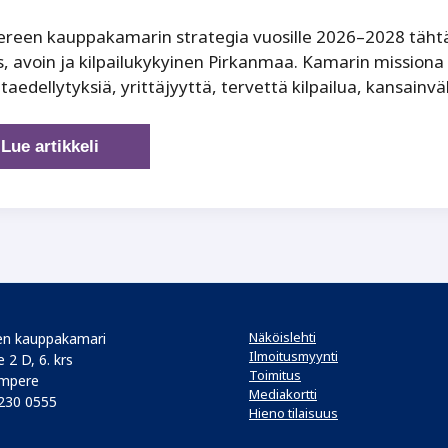
een kauppakamarin strategia vuosille 2026–2028 tähtää 
, avoin ja kilpailukykyinen Pirkanmaa. ­Kamarin mission
taedellytyksiä, yrittäjyyttä, tervettä kilpailua, kansainv
Vauras,
Lue artikkeli
avoin
ja
kilpailukykyinen
Pirkanmaa
Näköislehti
n kauppakamari
Ilmoitusmyynti
 2 D, 6. krs
Toimitus
mpere
Mediakortti
 230 0555
Hieno tilaisuus