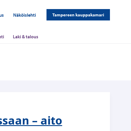
us
Näköislehti
Tampereen kauppakamari
ti
Laki & talous
saan – aito