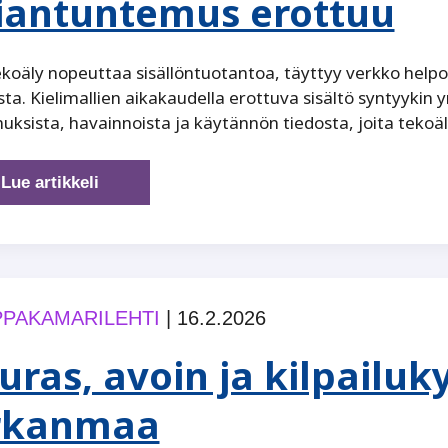
iantuntemus erottuu
koäly nopeuttaa sisällöntuotantoa, täyttyy verkko helpos
sta. Kielimallien aikakaudella erottuva sisältö syntyyki
ksista, havainnoista ja käytännön tiedosta, joita tekoäly
Tekoälyteksti
Lue artikkeli
hukkuu
massaan
–
aito
asiantuntemus
PAKAMARILEHTI
|
16.2.2026
erottuu
uras, avoin ja kilpailu
rkanmaa