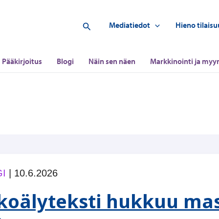
Hae
Mediatiedot
Hieno tilaisu
Pääkirjoitus
Blogi
Näin sen näen
Markkinointi ja myyn
I
|
10.6.2026
koälyteksti hukkuu mas