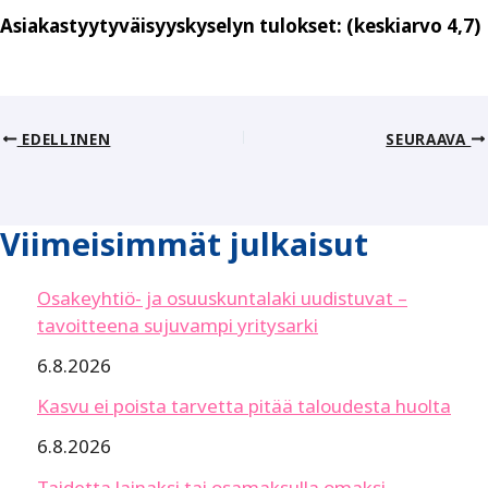
Asiakastyytyväisyyskyselyn tulokset: (keskiarvo 4,7)
EDELLINEN
SEURAAVA
Viimeisimmät julkaisut
Osakeyhtiö- ja osuuskuntalaki uudistuvat –
tavoitteena sujuvampi yritysarki
6.8.2026
Kasvu ei poista tarvetta pitää taloudesta huolta
6.8.2026
Taidetta lainaksi tai osamaksulla omaksi