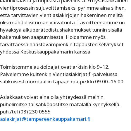
laadukkaasta ja nopeasta palvelusta. Yritysasiakkaiden
vientiprosessin sujuvoittamiseksi pyrimme aina siihen,
että tarvittavien vientiasiakirjojen hakeminen meiltä
olisi mahdollisimman vaivatonta. Tavoitteenamme on
hyväksyä alkuperätodistushakemukset tunnin sisällä
hakemuksen saapumisesta. Hoidamme myös
tarvittaessa haastavampienkin tapausten selvitykset
yhdessä Keskuskauppakamarin kanssa.
Toimistomme aukioloajat ovat arkisin klo 9–12.
Palvelemme kuitenkin Vientiasiakirjat.fi-palvelussa
sähköisesti normaaliin tapaan ma-pe klo 09.00–16.00.
Asiakkaat voivat aina olla yhteydessä meihin
puhelimitse tai sähköpostitse matalalla kynnyksellä.
puh./tel (03) 230 0555
asiakirjat@tampereenkauppakamari.fi