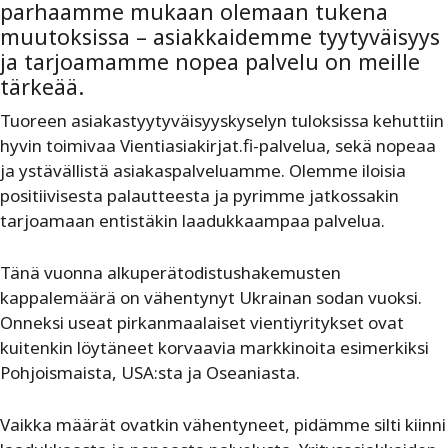
parhaamme mukaan olemaan tukena
muutoksissa – asiakkaidemme tyytyväisyys
ja tarjoamamme nopea palvelu on meille
tärkeää.
Tuoreen asiakastyytyväisyyskyselyn tuloksissa kehuttiin
hyvin toimivaa Vientiasiakirjat.fi-palvelua, sekä nopeaa
ja ystävällistä asiakaspalveluamme. Olemme iloisia
positiivisesta palautteesta ja pyrimme jatkossakin
tarjoamaan entistäkin laadukkaampaa palvelua.
Tänä vuonna alkuperätodistushakemusten
kappalemäärä on vähentynyt Ukrainan sodan vuoksi.
Onneksi useat pirkanmaalaiset vientiyritykset ovat
kuitenkin löytäneet korvaavia markkinoita esimerkiksi
Pohjoismaista, USA:sta ja Oseaniasta.
Vaikka määrät ovatkin vähentyneet, pidämme silti kiinni