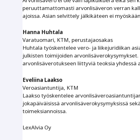
Arvonlisävero ei ole vain läpikulkuerä eikä sen ko
peruuttamattomasti arvonlisäveron verran kalliim
ajoissa. Asian selvittely jälkikäteen ei myöskään
Hanna Huhtala
Varatuomari, KTM, perustajaosakas
Huhtala työskentelee vero- ja liikejuridiikan a
julkisten toimijoiden arvonlisäverokysymykset. 
arvonlisäverotukseen liittyviä teoksia yhdessä 
Eveliina Laakso
Veroasiantuntija, KTM
Laakso työskentelee arvonlisäveroasiantuntijana
jokapäiväisissä arvonlisäverokysymyksissä sekä
toimeksiannoissa.
LexAlvia Oy