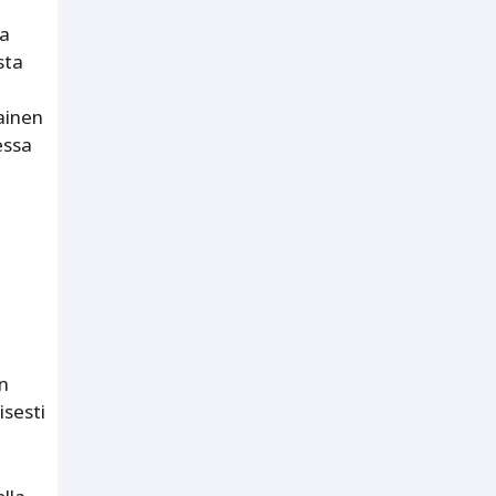
ta
sta
ainen
essa
n
isesti