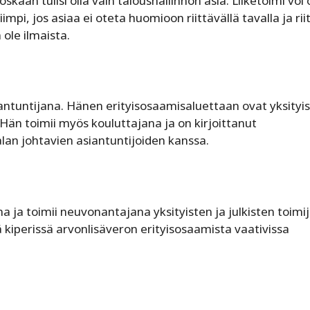
skaan tulisi olla vain taloushallinnon asia. Liiketoimi voi 
pi, jos asiaa ei oteta huomioon riittävällä tavalla ja ri
 ole ilmaista.
siantuntijana. Hänen erityisosaamisaluettaan ovat yksityis
Hän toimii myös kouluttajana ja on kirjoittanut
alan johtavien asiantuntijoiden kanssa.
 ja toimii neuvonantajana yksityisten ja julkisten toimi
 kiperissä arvonlisäveron erityisosaamista vaativissa