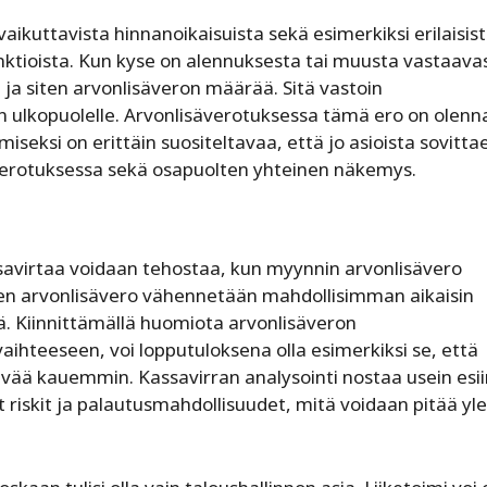
vaikuttavista hinnanoikaisuista sekä esimerkiksi erilaisis
ktioista. Kun kyse on alennuksesta tai muusta vastaava
ja siten arvonlisäveron määrää. Sitä vastoin
 ulkopuolelle. Arvonlisäverotuksessa tämä ero on olenn
ämiseksi on erittäin suositeltavaa, että jo asioista sovitta
äverotuksessa sekä osapuolten yhteinen näkemys.
ssavirtaa voidaan tehostaa, kun myynnin arvonlisävero
en arvonlisävero vähennetään mahdollisimman aikaisin
ä. Kiinnittämällä huomiota arvonlisäveron
vaihteeseen, voi lopputuloksena olla esimerkiksi se, että
vää kauemmin. Kassavirran analysointi nostaa usein esii
 riskit ja palautusmahdollisuudet, mitä voidaan pitää yle