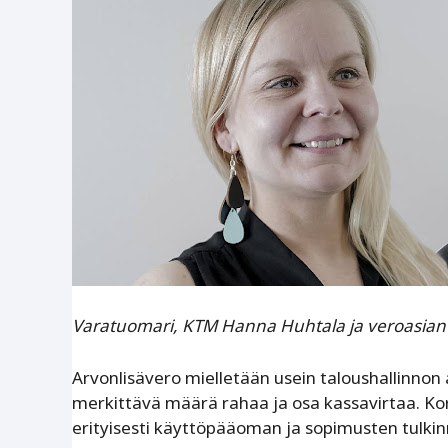
Varatuomari, KTM Hanna Huhtala ja veroasiantu
Arvonlisävero mielletään usein taloushallinnon a
merkittävä määrä rahaa ja osa kassavirtaa. K
erityisesti käyttöpääoman ja sopimusten tulki