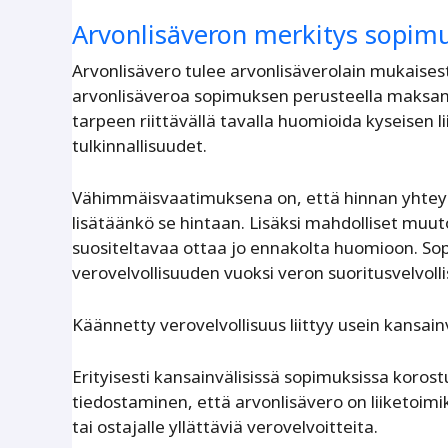
Arvonlisäveron merkitys sopim
Arvonlisävero tulee arvonlisäverolain mukaisest
arvonlisäveroa sopimuksen perusteella maksanu
tarpeen riittävällä tavalla huomioida kyseisen 
tulkinnallisuudet.
Vähimmäisvaatimuksena on, että hinnan yhteyde
lisätäänkö se hintaan. Lisäksi mahdolliset muu
suositeltavaa ottaa jo ennakolta huomioon. S
verovelvollisuuden vuoksi veron suoritusvelvolli
Käännetty verovelvollisuus liittyy usein kans
Erityisesti kansainvälisissä sopimuksissa korost
tiedostaminen, että arvonlisävero on liiketoim
tai ostajalle yllättäviä verovelvoitteita.