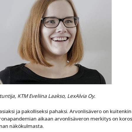
ntija, KTM Eveliina Laakso, LexAlvia Oy.
siaksi ja pakolliseksi pahaksi. Arvonlisävero on kuitenkin
oronapandemian aikaan arvonlisäveron merkitys on koro
nnan näkökulmasta.