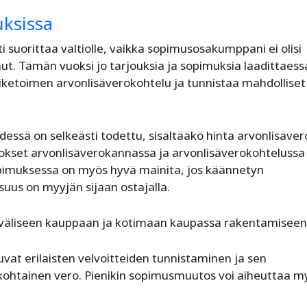
uksissa
i suorittaa valtiolle, vaikka sopimusosakumppani ei olisi
t. Tämän vuoksi jo tarjouksia ja sopimuksia laadittaess
liiketoimen arvonlisäverokohtelu ja tunnistaa mahdolliset
ssä on selkeästi todettu, sisältääkö hinta arvonlisäver
tokset arvonlisäverokannassa ja arvonlisäverokohtelussa
opimuksessa on myös hyvä mainita, jos käännetyn
suus on myyjän sijaan ostajalla.
ainväliseen kauppaan ja kotimaan kaupassa rakentamiseen
uvat erilaisten velvoitteiden tunnistaminen ja sen
ikohtainen vero. Pienikin sopimusmuutos voi aiheuttaa my