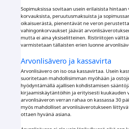
Sopimuksissa sovitaan usein erilaisista hintaan 
korvauksista, peruutusmaksuista ja sopimussan
oikaisuerästä, pienentävät ne veron perustetta 
vahingonkorvaukset jäävät arvonlisäverotuksen
mutta ei aina yksiselitteinen. Ristiriitojen vältt
varmistetaan tällaisten erien luonne arvonlis
Arvonlisävero ja kassavirta
Arvonlisävero on iso osa kassavirtaa. Usein ka
suoritetaan mahdollisimman myöhään ja ostoj
hyödyntämällä ajallisen kohdistamisen sääntöj
kirjaamiskäytäntöihin ja erityisesti kuukauden 
arvonlisäveron verran rahaa on kassassa 30 päi
myös mahdolliset arvonlisäverotukseen liittyvät
ottaen hyvänä asiana.