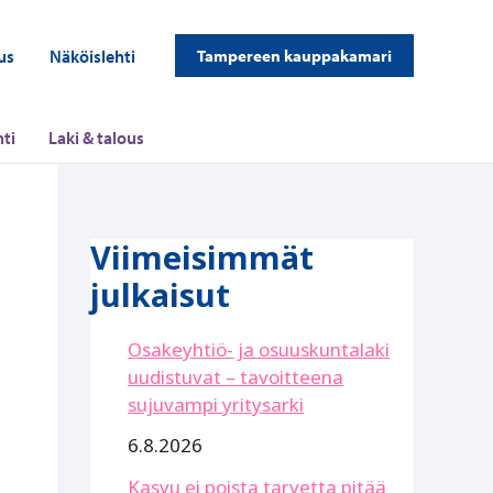
us
Näköislehti
Tampereen kauppakamari
ti
Laki & talous
Viimeisimmät
julkaisut
Osakeyhtiö- ja osuuskuntalaki
uudistuvat – tavoitteena
sujuvampi yritysarki
6.8.2026
Kasvu ei poista tarvetta pitää