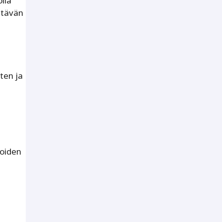
olla
ittävän
ten ja
joiden