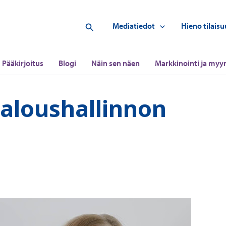
Hae
Mediatiedot
Hieno tilaisu
Pääkirjoitus
Blogi
Näin sen näen
Markkinointi ja myyn
taloushallinnon