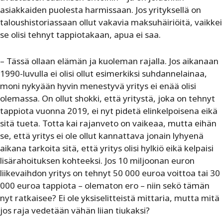
asiakkaiden puolesta harmissaan. Jos yrityksellä on
taloushistoriassaan ollut vakavia maksuhäiriöitä, vaikkei
se olisi tehnyt tappiotakaan, apua ei saa.
– Tässä ollaan elämän ja kuoleman rajalla. Jos aikanaan
1990-luvulla ei olisi ollut esimerkiksi suhdannelainaa,
moni nykyään hyvin menestyvä yritys ei enää olisi
olemassa. On ollut shokki, että yritystä, joka on tehnyt
tappiota vuonna 2019, ei nyt pidetä elinkelpoisena eikä
sitä tueta. Totta kai rajanveto on vaikeaa, mutta eihän
se, että yritys ei ole ollut kannattava jonain lyhyenä
aikana tarkoita sitä, että yritys olisi hylkiö eikä kelpaisi
lisärahoituksen kohteeksi. Jos 10 miljoonan euron
liikevaihdon yritys on tehnyt 50 000 euroa voittoa tai 30
000 euroa tappiota – olematon ero – niin sekö tämän
nyt ratkaisee? Ei ole yksiselitteistä mittaria, mutta mitä
jos raja vedetään vähän liian tiukaksi?