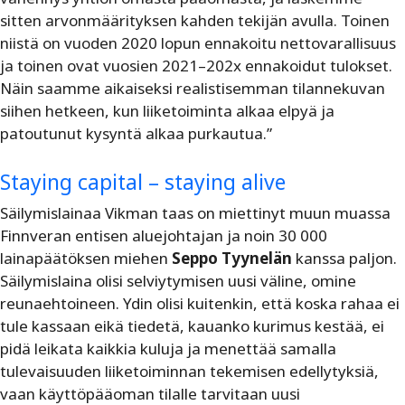
sitten arvonmäärityksen kahden tekijän avulla. Toinen
niistä on vuoden 2020 lopun ennakoitu nettovarallisuus
ja toinen ovat vuosien 2021
–
202x ennakoidut tulokset.
Näin saamme aikaiseksi realistisemman tilannekuvan
siihen hetkeen, kun liiketoiminta alkaa elpyä ja
patoutunut kysyntä alkaa purkautua.”
Staying capital – staying alive
Säilymislainaa Vikman taas on miettinyt muun muassa
Finnveran entisen aluejohtajan ja noin 30 000
lainapäätöksen miehen
Seppo Tyynelän
kanssa paljon.
Säilymislaina olisi selviytymisen uusi väline, omine
reunaehtoineen. Ydin olisi kuitenkin, että koska rahaa ei
tule kassaan eikä tiedetä, kauanko kurimus kestää, ei
pidä leikata kaikkia kuluja ja menettää samalla
tulevaisuuden liiketoiminnan tekemisen edellytyksiä,
vaan käyttöpääoman tilalle tarvitaan uusi