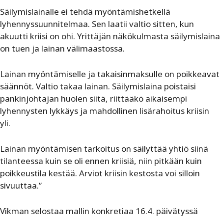
Säilymislainalle ei tehdä myöntämishetkellä
lyhennyssuunnitelmaa. Sen laatii valtio sitten, kun
akuutti kriisi on ohi. Yrittäjän näkökulmasta säilymislaina
on tuen ja lainan välimaastossa.
Lainan myöntämiselle ja takaisinmaksulle on poikkeavat
säännöt. Valtio takaa lainan. Säilymislaina poistaisi
pankinjohtajan huolen siitä, riittääkö aikaisempi
lyhennysten lykkäys ja mahdollinen lisärahoitus kriisin
yli.
Lainan myöntämisen tarkoitus on säilyttää yhtiö siinä
tilanteessa kuin se oli ennen kriisiä, niin pitkään kuin
poikkeustila kestää. Arviot kriisin kestosta voi silloin
sivuuttaa.”
Vikman selostaa mallin konkretiaa 16.4. päivätyssä