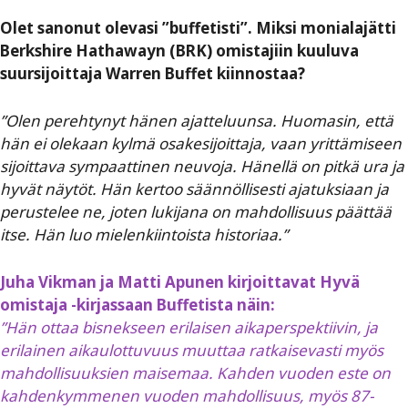
Olet sanonut olevasi ”buffetisti”. Miksi monialajätti
Berkshire Hathawayn (BRK) omistajiin kuuluva
suursijoittaja Warren Buffet kiinnostaa?
”Olen perehtynyt hänen ajatteluunsa. Huomasin, että
hän ei olekaan kylmä osakesijoittaja, vaan yrittämiseen
sijoittava sympaattinen neuvoja. Hänellä on pitkä ura ja
hyvät näytöt. Hän kertoo säännöllisesti ajatuksiaan ja
perustelee ne, joten lukijana on mahdollisuus päättää
itse. Hän luo mielenkiintoista historiaa.”
Juha Vikman ja Matti Apunen kirjoittavat Hyvä
omistaja -kirjassaan Buffetista näin:
”Hän ottaa bisnekseen erilaisen aikaperspektiivin, ja
erilainen aikaulottuvuus muuttaa ratkaisevasti myös
mahdollisuuksien maisemaa. Kahden vuoden este on
kahdenkymmenen vuoden mahdollisuus, myös 87-