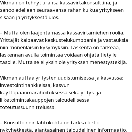
Vikman on tehnyt uransa kassavirtakonsulttina, ja
sanoo edelleen seuraavansa rahan kulkua yritykseen
sisään ja yrityksestä ulos.
– Mutta olen laajentamassa kassavirtamiehen roolia.
Yrittäjät kaipaavat keskustelukumppania ja vastauksia
niin monenlaisiin kysymyksiin. Laskenta on tärkeää,
laskennan avulla toimintaa voidaan ohjata tietylle
tasolle. Mutta se ei yksin ole yrityksen menestystekijä.
Vikman auttaa yritysten uudistumisessa ja kasvussa:
investointihankkeissa, kasvun
käyttöpääomarahoituksessa sekä yritys- ja
liiketoimintakauppojen taloudellisessa
toteutussuunnittelussa.
­– Konsultoinnin lähtökohta on tarkka tieto
nykyhetkestä, ajantasainen taloudellinen informaatio.