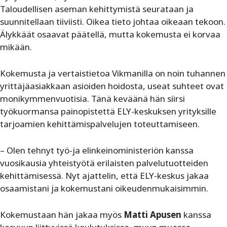
Taloudellisen aseman kehittymistä seurataan ja
suunnitellaan tiiviisti. Oikea tieto johtaa oikeaan tekoon.
Älykkäät osaavat päätellä, mutta kokemusta ei korvaa
mikään.
Kokemusta ja vertaistietoa Vikmanilla on noin tuhannen
yrittäjäasiakkaan asioiden hoidosta, useat suhteet ovat
monikymmenvuotisia. Tänä keväänä hän siirsi
työkuormansa painopistettä ELY-keskuksen yrityksille
tarjoamien kehittämispalvelujen toteuttamiseen.
– Olen tehnyt työ-ja elinkeinoministeriön kanssa
vuosikausia yhteistyötä erilaisten palvelutuotteiden
kehittämisessä. Nyt ajattelin, että ELY-keskus jakaa
osaamistani ja kokemustani oikeudenmukaisimmin.
Kokemustaan hän jakaa myös
Matti Apusen
kanssa