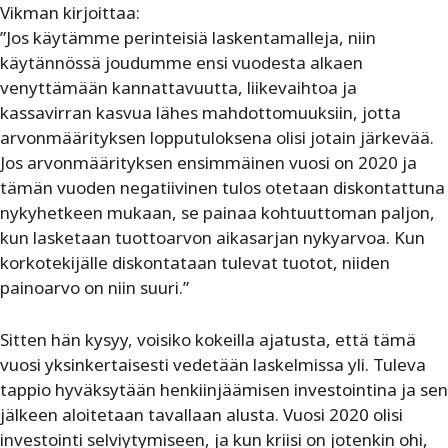
Vikman kirjoittaa:
”
Jos käytämme perinteisiä laskentamalleja, niin
käytännössä joudumme ensi vuodesta alkaen
venyttämään kannattavuutta, liikevaihtoa ja
kassavirran kasvua lähes mahdottomuuksiin, jotta
arvonmäärityksen lopputuloksena olisi jotain järkevää.
Jos arvonmäärityksen ensimmäinen vuosi on 2020 ja
tämän vuoden negatiivinen tulos otetaan diskontattuna
nykyhetkeen mukaan, se painaa kohtuuttoman paljon,
kun lasketaan tuottoarvon aikasarjan nykyarvoa. Kun
korkotekijälle diskontataan tulevat tuotot, niiden
painoarvo on niin suuri.”
Sitten hän kysyy, voisiko kokeilla
ajatusta, että tämä
vuosi yksinkertaisesti vedetään laskelmissa yli. Tuleva
tappio hyväksytään henkiinjäämisen investointina ja sen
jälkeen aloitetaan tavallaan alusta. Vuosi 2020 olisi
investointi selviytymiseen, ja kun kriisi on jotenkin ohi,