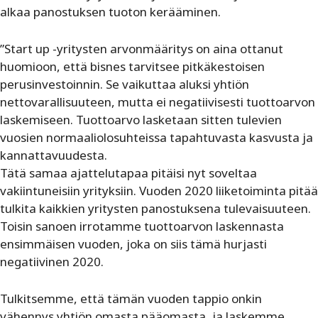
alkaa panostuksen tuoton kerääminen.
”Start up -yritysten arvonmääritys on aina ottanut
huomioon, että bisnes tarvitsee pitkäkestoisen
perusinvestoinnin. Se vaikuttaa aluksi yhtiön
nettovarallisuuteen, mutta ei negatiivisesti tuottoarvon
laskemiseen. Tuottoarvo lasketaan sitten tulevien
vuosien normaaliolosuhteissa tapahtuvasta kasvusta ja
kannattavuudesta.
Tätä samaa ajattelutapaa pitäisi nyt soveltaa
vakiintuneisiin yrityksiin. Vuoden 2020 liiketoiminta pitää
tulkita kaikkien yritysten panostuksena tulevaisuuteen.
Toisin sanoen irrotamme tuottoarvon laskennasta
ensimmäisen vuoden, joka on siis tämä hurjasti
negatiivinen 2020.
Tulkitsemme, että tämän vuoden tappio onkin
vähennys yhtiön omasta pääomasta, ja laskemme