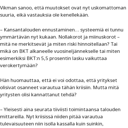
Vikman sanoo, että muutokset ovat nyt uskomattoman
suuria, eikä vastauksia ole kenellekään.
– Kansantalouden ennustaminen… systeemiä ei tunnu
ymmärtävän nyt kukaan. Nollakorot ja miinuskorot –
mitä ne merkitsevät ja miten riski hinnoitellaan? Tai
mikä on BKT alkaneelle vuosineljännekselle tai miten
esimerkiksi BKT:n 5,5 prosentin lasku vaikuttaa
verokertymään?
Hän huomauttaa, että ei voi odottaa, että yritykset
olisivat osanneet varautua tähän kriisiin. Mutta mitä
yritysten olisi kannattanut tehdä?
– Yleisesti aina seurata tiiviisti toimintaansa talouden
mittareilla. Nyt kriisissä niiden pitää varautua
tulevaisuuteen niin isolla kassalla kuin suinkin,