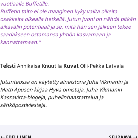
vuotiaalle Buffetille.
Buffetin taito ei ole maaginen kyky valita oikeita
osakkeita oikealla hetkellä. Jutun juoni on nähdä pitkän
aikavälin potentiaali ja se, mitä hän sen jälkeen tekee
saadakseen ostamansa yhtiön kasvamaan ja
kannattamaan.”
Teksti
Annikaisa Knuutila
Kuvat
Olli-Pekka Latvala
Jutunteossa on käytetty aineistona Juha Vikmanin ja
Matti Apusen kirjaa Hyvä omistaja, Juha Vikmanin
Kassavirta-blogeja, puhelinhaastattelua ja
sähköpostiviestejä.
EDELLINEN
SEURAAVA