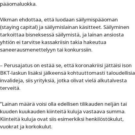
pääomaluokka.
Vikman ehdottaa, että luodaan säilymispääoman
(
staying capital
)
ja säilymislainan
käsitteet. Säilyminen
tarkoittaa bisneksessä säilymistä, ja lainan ansiosta
yhtiön ei tarvitse kassakriisin takia hakeutua
saneerausmenettelyyn tai konkurssiin.
–
Perusajatus on estää se, että koronakriisi jättäisi ison
BKT-laskun lisäksi jälkeensä kohtuuttomasti taloudellisia
invalideja, siis yrityksiä, jotka olivat vielä alkutalvesta
terveitä.
”Lainan määrä voisi olla edellisen tilikauden neljän tai
kuuden kuukauden kiinteitä kuluja vastaava summa.
Kiinteitä kuluja ovat siis esimerkiksi henkilöstökulut,
vuokrat ja korkokulut.