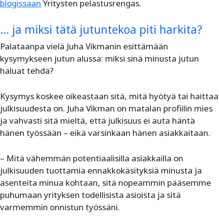
blogissaan
Yritysten pelastusrengas.
… ja miksi tätä jutuntekoa piti harkita?
Palataanpa vielä Juha Vikmanin esittämään
kysymykseen jutun alussa: miksi sinä minusta jutun
haluat tehdä?
Kysymys koskee oikeastaan sitä, mitä hyötyä tai haittaa
julkisuudesta on. Juha Vikman on matalan profiilin mies
ja vahvasti sitä mieltä, että julkisuus ei auta häntä
hänen työssään – eikä varsinkaan hänen asiakkaitaan.
– Mitä vähemmän potentiaalisilla asiakkailla on
julkisuuden tuottamia ennakkokäsityksiä minusta ja
asenteita minua kohtaan, sitä nopeammin pääsemme
puhumaan yrityksen todellisista asioista ja sitä
varmemmin onnistun työssäni.