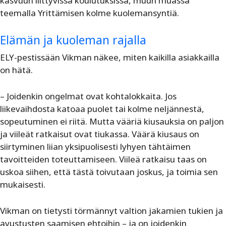
kasvuun liittyvissä koulutuksissa, muun muassa
teemalla Yrittämisen kolme kuolemansyntiä.
Elämän ja kuoleman rajalla
ELY-pestissään Vikman näkee, miten kaikilla asiakkailla
on hätä.
– Joidenkin ongelmat ovat kohtalokkaita. Jos
liikevaihdosta katoaa puolet tai kolme neljännestä,
sopeutuminen ei riitä. Mutta vääriä kiusauksia on paljon
ja viileät ratkaisut ovat tiukassa. Väärä kiusaus on
siirtyminen liian yksipuolisesti lyhyen tähtäimen
tavoitteiden toteuttamiseen. Viileä ratkaisu taas on
uskoa siihen, että tästä toivutaan joskus, ja toimia sen
mukaisesti.
Vikman on tietysti törmännyt valtion jakamien tukien ja
avustusten saamisen ehtoihin – ja on joidenkin