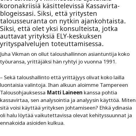
koronakriisiä käsittelevissä Kassavirta-
blogeissasi. Siksi, että yritysten
talousseuranta on nytkin ajankohtaista.
Siksi, että olet yksi konsulteista, jotka
auttavat yrityksiä ELY-keskuksen
yrityspalvelujen toteuttamisessa.
Juha Vikman on ollut taloushallinnon asiantuntija koko
työuransa, yrittäjäksi hän ryhtyi jo vuonna 1991.
– Sekä taloushallinto että yrittäjyys olivat koko lailla
luontaisia valintoja. Ihan alkuun aloimme Tampereen
Talousohjauksessa
Matti Laineen
kanssa pohtia
kassavirtaa, sen analysointia ja analyysin käyttöä. Miten
sitä voisi käyttää yrityksen johtamiseen? Ehkä ydinasia
oli halu löytää vaikutettavissa olevat kehityssuunnat ja
ennakoida asioiden kulkua.