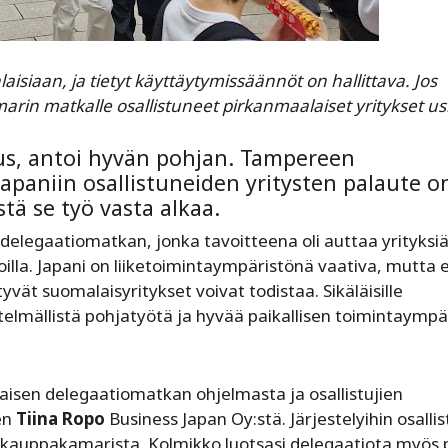
aisiaan, ja tietyt käyttäytymissäännöt on hallittava. Jos
arin matkalle osallistuneet pirkanmaalaiset yritykset us
mus, antoi hyvän pohjan. Tampereen
paniin osallistuneiden yritysten palaute o
tä se työ vasta alkaa.
elegaatiomatkan, jonka tavoitteena oli auttaa yrityksi
lla. Japani on liiketoimintaympäristönä vaativa, mutta e
ät suomalaisyritykset voivat todistaa. Sikäläisille
telmällistä pohjatyötä ja hyvää paikallisen toimintaympä
aisen delegaatiomatkan ohjelmasta ja osallistujien
en
Tiina Ropo
Business Japan Oy:stä. Järjestelyihin osallis
kauppakamarista. Kolmikko luotsasi delegaatiota myös pe