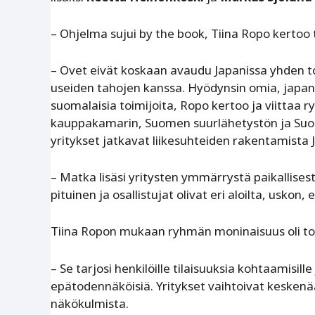
– Ohjelma sujui by the book, Tiina Ropo kertoo 
– Ovet eivät koskaan avaudu Japanissa yhden to
useiden tahojen kanssa. Hyödynsin omia, japanil
suomalaisia toimijoita, Ropo kertoo ja viittaa
kauppakamarin, Suomen suurlähetystön ja Suom
yritykset jatkavat liikesuhteiden rakentamista 
– Matka lisäsi yritysten ymmärrystä paikallises
pituinen ja osallistujat olivat eri aloilta, usko
Tiina Ropon mukaan ryhmän moninaisuus oli toi
– Se tarjosi henkilöille tilaisuuksia kohtaamisille
epätodennäköisiä. Yritykset vaihtoivat keskenään
näkökulmista.