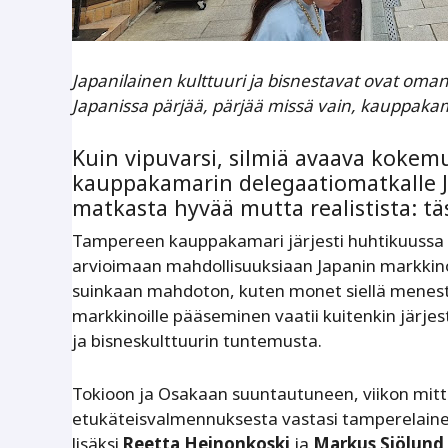
Japanilainen kulttuuri ja bisnestavat ovat omanl
Japanissa pärjää, pärjää missä vain, kauppakam
Kuin vipuvarsi, silmiä avaava koke
kauppakamarin delegaatiomatkalle Ja
matkasta hyvää mutta realistista: täs
Tampereen kauppakamari järjesti huhtikuussa d
arvioimaan mahdollisuuksiaan Japanin markkinoi
suinkaan mahdoton, kuten monet siellä menestyv
markkinoille pääseminen vaatii kuitenkin järjes
ja bisneskulttuurin tuntemusta.
Tokioon ja Osakaan suuntautuneen, viikon mitt
etukäteisvalmennuksesta vastasi tamperelain
lisäksi
Reetta Heinonkoski
ja
Markus Sjölund