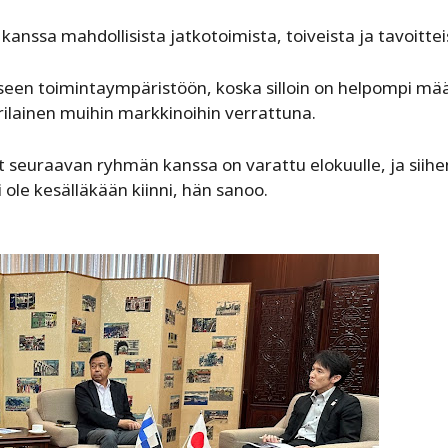
anssa mahdollisista jatkotoimista, toiveista ja tavoittei
seen toimintaympäristöön, koska silloin on helpompi mää
rilainen muihin markkinoihin verrattuna.
t seuraavan ryhmän kanssa on varattu elokuulle, ja siihe
i ole kesälläkään kiinni, hän sanoo.