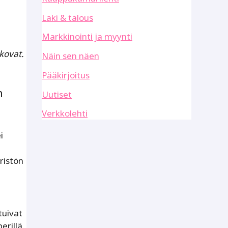
Laki & talous
Markkinointi ja myynti
kovat.
Näin sen näen
Pääkirjoitus
n
Uutiset
Verkkolehti
ä
i
ristön
tuivat
rillä.