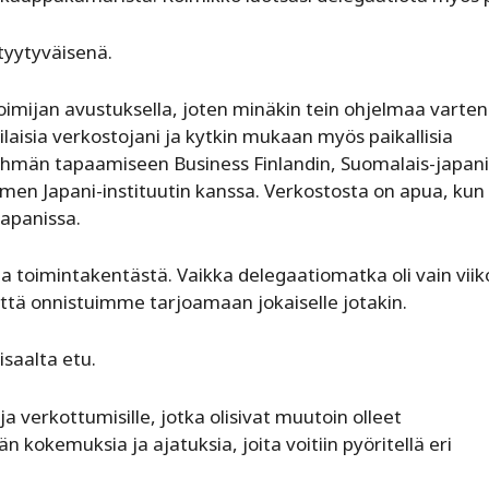
tyytyväisenä.
imijan avustuksella, joten minäkin tein ohjelmaa varten
aisia verkostojani ja kytkin mukaan myös paikallisia
 ryhmän tapaamiseen Business Finlandin, Suomalais-japani
en Japani-instituutin kanssa. Verkostosta on apua, kun
Japanissa.
ta toimintakentästä. Vaikka delegaatiomatka oli vain vii
n, että onnistuimme tarjoamaan jokaiselle jotakin.
saalta etu.
 ja verkottumisille, jotka olisivat muutoin olleet
 kokemuksia ja ajatuksia, joita voitiin pyöritellä eri