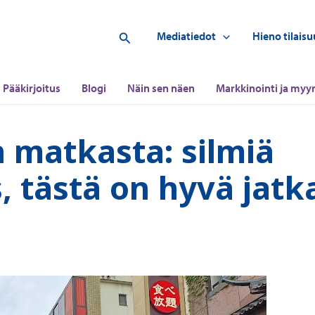
Hae
Mediatiedot
Hieno tilaisu
Pääkirjoitus
Blogi
Näin sen näen
Markkinointi ja myyn
n matkasta: silmiä
 tästä on hyvä jatk