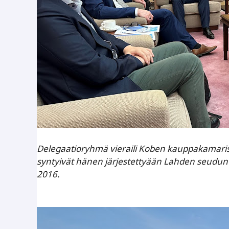
Delegaatioryhmä vieraili Koben kauppakamarissa
syntyivät hänen järjestettyään Lahden seudun so
2016.