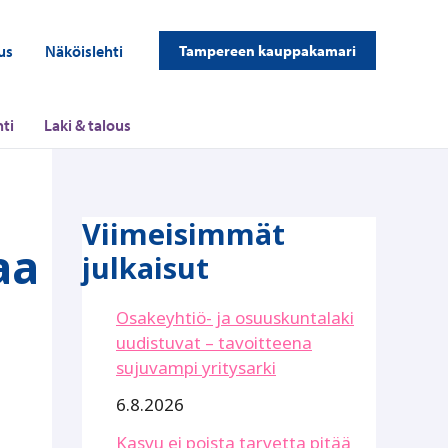
us
Näköislehti
Tampereen kauppakamari
ti
Laki & talous
Viimeisimmät
aa
julkaisut
Osakeyhtiö- ja osuuskuntalaki
uudistuvat – tavoitteena
sujuvampi yritysarki
6.8.2026
Kasvu ei poista tarvetta pitää