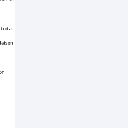
 töitä
laisen
kon