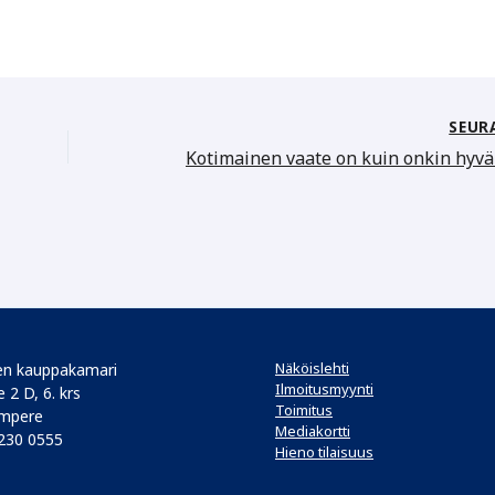
SEUR
Näköislehti
n kauppakamari
Ilmoitusmyynti
 2 D, 6. krs
Toimitus
mpere
Mediakortti
 230 0555
Hieno tilaisuus