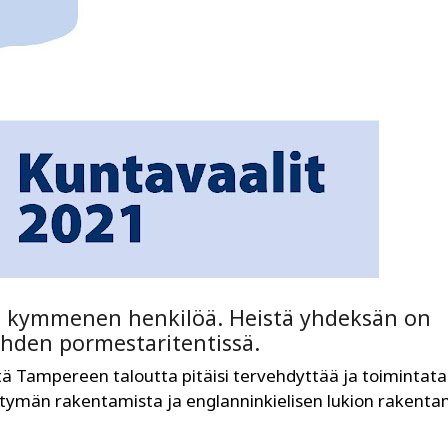
a kymmenen henkilöä. Heistä yhdeksän on
den pormestaritentissä.
ä Tampereen taloutta pitäisi tervehdyttää ja toimintat
ittymän rakentamista ja englanninkielisen lukion rakenta