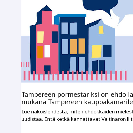
Tampereen pormestariksi on ehdoll
mukana Tampereen kauppakamarileh
Lue näköislehdestä, miten ehdokkaiden mielest
uudistaa. Entä ketkä kannattavat Vaitinaron li