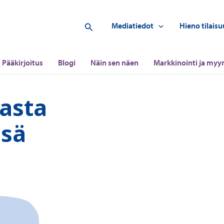
Hae
Mediatiedot
Hieno tilaisu
Pääkirjoitus
Blogi
Näin sen näen
Markkinointi ja myyn
asta
ssä