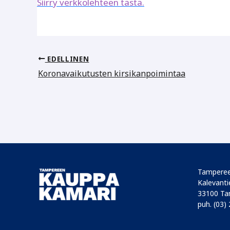
Siirry verkkolehteen tästä.
EDELLINEN
Koronavaikutusten kirsikanpoimintaa
Tamperee
Kalevantie
33100 Ta
puh. (03)