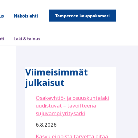
us
Näköislehti
Tampereen kauppakamari
ti
Laki & talous
Viimeisimmät
julkaisut
Osakeyhtiö- ja osuuskuntalaki
uudistuvat – tavoitteena
sujuvampi yritysarki
6.8.2026
Kasvu ei poista tarvetta pitää