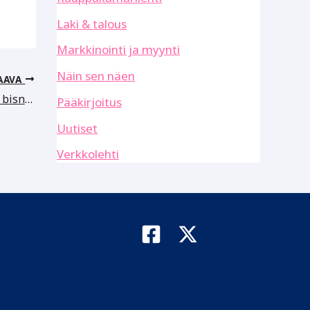
Laki & talous
Markkinointi ja myynti
Näin sen näen
AAVA
Kotimainen vaate on kuin onkin hyvä bisnes
Pääkirjoitus
Uutiset
Verkkolehti