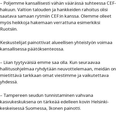
– Poljemme kansallisesti vähän väärässä suhteessa CEF-
hakuun. Valtion talouden ja hankkeiden rahoitus olisi
saatava samaan rytmiin CEF:in kanssa. Olemme olleet
myös heikkoja hakemaan verrattuna esimerkiksi
Ruotsiin.
Keskustelijat painottivat alueellisen yhteistyön voimaa
kansallisessa päätöksenteossa.
– Liian tyytyväisiä emme saa olla. Kun seuraavaa
hallitusohjelmaa ryhdytään neuvottelemaan, meidän on
mietittävä tarkkaan omat viestimme ja vaikutettava
yhdessä.
– Tampereen seudun tunnistaminen vahvana
kasvukeskuksena on tärkeää edelleen kovin Helsinki-
keskeisessä Suomessa, Ikonen painotti.