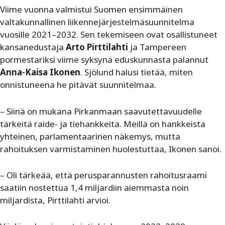
Viime vuonna valmistui Suomen ensimmäinen
valtakunnallinen liikennejärjestelmäsuunnitelma
vuosille 2021–2032. Sen tekemiseen ovat osallistuneet
kansanedustaja
Arto Pirttilahti
ja Tampereen
pormestariksi viime syksynä eduskunnasta palannut
Anna-Kaisa Ikonen
. Sjölund halusi tietää, miten
onnistuneena he pitävät suunnitelmaa.
– Siinä on mukana Pirkanmaan saavutettavuudelle
tärkeitä raide- ja tiehankkeita. Meillä on hankkeista
yhteinen, parlamentaarinen näkemys, mutta
rahoituksen varmistaminen huolestuttaa, Ikonen sanoi.
– Oli tärkeää, että perusparannusten rahoitusraami
saatiin nostettua 1,4 miljardiin aiemmasta noin
miljardista, Pirttilahti arvioi.