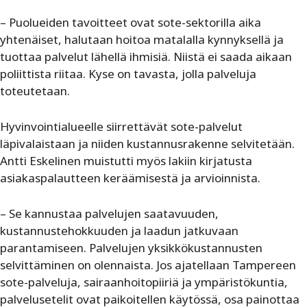
– Puolueiden tavoitteet ovat sote-sektorilla aika
yhtenäiset, halutaan hoitoa matalalla kynnyksellä ja
tuottaa palvelut lähellä ihmisiä. Niistä ei saada aikaan
poliittista riitaa. Kyse on tavasta, jolla palveluja
toteutetaan.
Hyvinvointialueelle siirrettävät sote-palvelut
läpivalaistaan ja niiden kustannusrakenne selvitetään.
Antti Eskelinen muistutti myös lakiin kirjatusta
asiakaspalautteen keräämisestä ja arvioinnista.
– Se kannustaa palvelujen saatavuuden,
kustannustehokkuuden ja laadun jatkuvaan
parantamiseen. Palvelujen yksikkökustannusten
selvittäminen on olennaista. Jos ajatellaan Tampereen
sote-palveluja, sairaanhoitopiiriä ja ympäristökuntia,
palvelusetelit ovat paikoitellen käytössä, osa painottaa