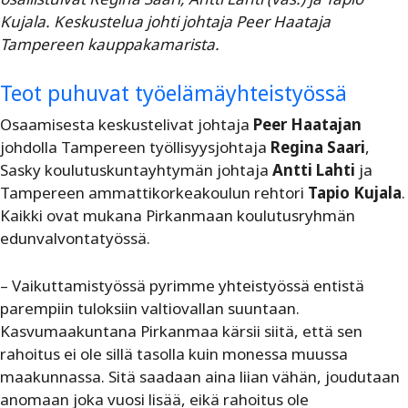
Kujala. Keskustelua johti johtaja Peer Haataja
Tampereen kauppakamarista.
Teot puhuvat työelämäyhteistyössä
Osaamisesta keskustelivat johtaja
Peer Haatajan
johdolla Tampereen työllisyysjohtaja
Regina Saari
,
Sasky koulutuskuntayhtymän johtaja
Antti Lahti
ja
Tampereen ammattikorkeakoulun rehtori
Tapio Kujala
.
Kaikki ovat mukana Pirkanmaan koulutusryhmän
edunvalvontatyössä.
– Vaikuttamistyössä pyrimme yhteistyössä entistä
parempiin tuloksiin valtiovallan suuntaan.
Kasvumaakuntana Pirkanmaa kärsii siitä, että sen
rahoitus ei ole sillä tasolla kuin monessa muussa
maakunnassa. Sitä saadaan aina liian vähän, joudutaan
anomaan joka vuosi lisää, eikä rahoitus ole