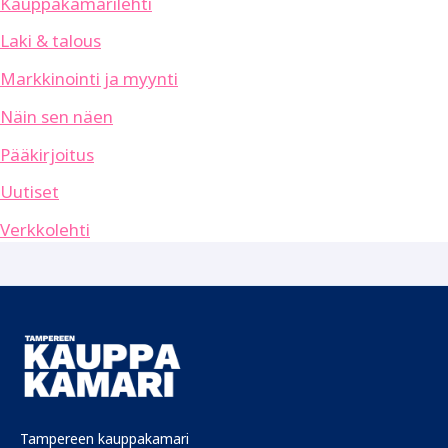
Kauppakamarilehti
Laki & talous
Markkinointi ja myynti
Näin sen näen
Pääkirjoitus
Uutiset
Verkkolehti
Tampereen kauppakamari