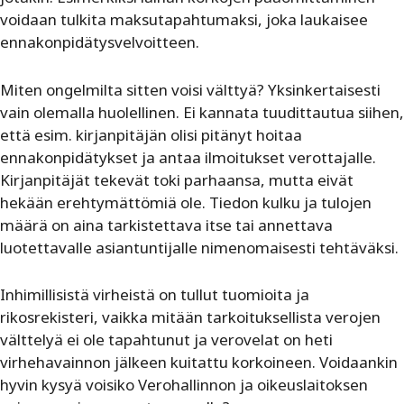
voidaan tulkita maksutapahtumaksi, joka laukaisee
ennakonpidätysvelvoitteen.
Miten ongelmilta sitten voisi välttyä? Yksinkertaisesti
vain olemalla huolellinen. Ei kannata tuudittautua siihen,
että esim. kirjanpitäjän olisi pitänyt hoitaa
ennakonpidätykset ja antaa ilmoitukset verottajalle.
Kirjanpitäjät tekevät toki parhaansa, mutta eivät
hekään erehtymättömiä ole. Tiedon kulku ja tulojen
määrä on aina tarkistettava itse tai annettava
luotettavalle asiantuntijalle nimenomaisesti tehtäväksi.
Inhimillisistä virheistä on tullut tuomioita ja
rikosrekisteri, vaikka mitään tarkoituksellista verojen
välttelyä ei ole tapahtunut ja verovelat on heti
virhehavainnon jälkeen kuitattu korkoineen. Voidaankin
hyvin kysyä voisiko Verohallinnon ja oikeuslaitoksen