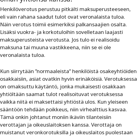
Henkilöverotus perustuu pitkälti maksuperusteeseen,
eli vain rahana saadut tulot ovat veronalaista tuloa.
Näin verotus toimii esimerkiksi palkansaajien osalta.
Lisäksi vuokra- ja korkotuloihin sovelletaan laajasti
maksuperusteista verotusta. Jos tulo ei realisoidu
maksuna tai muuna vastikkeena, niin se ei ole
veronalaista tuloa.
Kun siirrytään ”normaaleista” henkilöistä osakeyhtiöiden
osakkaisiin, asiat ovatkin hyvin erinäköisiä. Verotuksessa
on omaksuttu käytäntö, jonka mukaisesti osakkaan
yhtiöltään saamat tulot realisoituvat verotuksessa
vaikka niitä ei maksettaisi yhtiöstä ulos. Kun yleiseen
sääntöön tehdään poikkeus, niin virhealttius kasvaa.
Tämä onkin johtanut moniin ikäviin tilanteisiin
verottajan ja oikeuslaitoksen kanssa. Verottaja on
muistanut veronkorotuksilla ja oikeuslaitos puolestaan