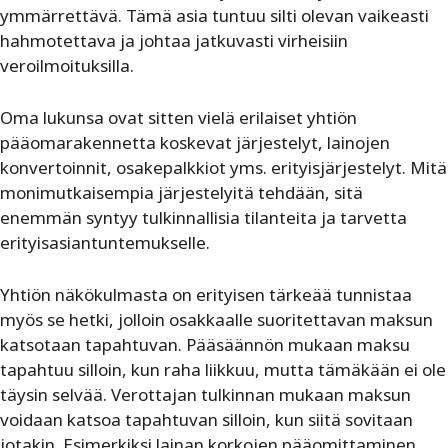
ymmärrettävä. Tämä asia tuntuu silti olevan vaikeasti
hahmotettava ja johtaa jatkuvasti virheisiin
veroilmoituksilla.
Oma lukunsa ovat sitten vielä erilaiset yhtiön
pääomarakennetta koskevat järjestelyt, lainojen
konvertoinnit, osakepalkkiot yms. erityisjärjestelyt. Mitä
monimutkaisempia järjestelyitä tehdään, sitä
enemmän syntyy tulkinnallisia tilanteita ja tarvetta
erityisasiantuntemukselle.
Yhtiön näkökulmasta on erityisen tärkeää tunnistaa
myös se hetki, jolloin osakkaalle suoritettavan maksun
katsotaan tapahtuvan. Pääsäännön mukaan maksu
tapahtuu silloin, kun raha liikkuu, mutta tämäkään ei ole
täysin selvää. Verottajan tulkinnan mukaan maksun
voidaan katsoa tapahtuvan silloin, kun siitä sovitaan
jotakin. Esimerkiksi lainan korkojen pääomittaminen