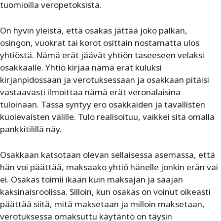
tuomioilla veropetoksista.
On hyvin yleistä, että osakas jättää joko palkan,
osingon, vuokrat tai korot osittain nostamatta ulos
yhtiöstä. Nämä erät jäävät yhtiön taseeseen velaksi
osakkaalle. Yhtiö kirjaa nämä erät kuluksi
kirjanpidossaan ja verotuksessaan ja osakkaan pitäisi
vastaavasti ilmoittaa nämä erät veronalaisina
tuloinaan. Tässä syntyy ero osakkaiden ja tavallisten
kuolevaisten välille. Tulo realisoituu, vaikkei sitä omalla
pankkitilillä näy.
Osakkaan katsotaan olevan sellaisessa asemassa, että
hän voi päättää, maksaako yhtiö hänelle jonkin erän vai
ei. Osakas toimii ikään kuin maksajan ja saajan
kaksinaisroolissa. Silloin, kun osakas on voinut oikeasti
päättää siitä, mitä maksetaan ja milloin maksetaan,
verotuksessa omaksuttu käytäntö on täysin