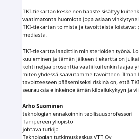
TKI-tiekartan keskeinen haaste sisältyy kuitenki
vaatimatonta huomiota jopa asiaan vihkiytyneide
TKI-tiekartan toimista ja tavoitteista loistavat p
mediasta.
TKI-tiekartta laadittiin ministeriöiden työnä. Lo
kuuleminen ja tämän jälkeen tiekartta on julkai
kohti neljää prosenttia vaatii kuitenkin laajaa 
miten yhdessä saavutamme tavoitteen. Ilman la
tavoitteeseen pääsemiseksi riskinä on, että TK
seurauksia elinkeinoelämän kilpailukykyyn ja 
Arho Suominen
teknologian ennakoinnin teollisuusprofessori
Tampereen yliopisto
johtava tutkija
Teknologian tutkimuskeskus VTT Oy