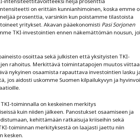
intensiteettitavoitteeksi neljä prosenttia
intensiteetti on erittäin kunnianhimoinen, koska emme o
neljää prosenttia, varsinkin kun poistamme tilastoista
stoineet yritykset. Akavan pääekonomisti
Pasi Sorjonen
tsemme TKI-investointien ennen näkemättömän nousun, j
neisto osoittaa sekä julkisten että yksityisten TKI-
jen rahoitus. Merkittävä toimintatapojen muutos viittaa 
ävä nykyinen osaamista rapauttava investointien lasku j
, jos aidosti uskomme Suomen kilpailukyvyn ja hyvinvo
atioille.
lä TKI-toiminnalla on keskeinen merkitys
iiseissä kuin niiden jälkeen. Panostukset osaamiseen ja
udistumaan, kehittämään ratkaisuja kriiseihin sekä
KI-toiminnan merkityksestä on laajasti jaettu niin
in kesken.