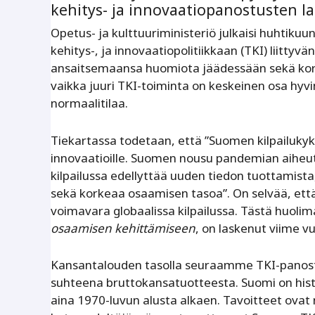
kehitys- ja innovaatiopanostusten 
Opetus- ja kulttuuriministeriö julkaisi huhtiku
kehitys-, ja innovaatiopolitiikkaan (TKI) liittyvä
ansaitsemaansa huomiota jäädessään sekä koronak
vaikka juuri TKI-toiminta on keskeinen osa hyvi
normaalitilaa.
Tiekartassa todetaan, että ”Suomen kilpailukyky
innovaatioille. Suomen nousu pandemian aiheu
kilpailussa edellyttää uuden tiedon tuottamista,
sekä korkeaa osaamisen tasoa”. On selvää, ett
voimavara globaalissa kilpailussa. Tästä huoli
osaamisen kehittämiseen
, on laskenut viime v
Kansantalouden tasolla seuraamme TKI-panostu
suhteena bruttokansatuotteesta. Suomi on histo
aina 1970-luvun alusta alkaen. Tavoitteet ovat 