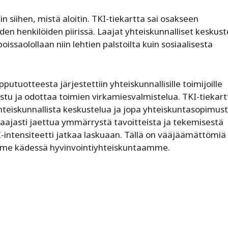
n siihen, mistä aloitin. TKI-tiekartta sai osakseen
n henkilöiden piirissä. Laajat yhteiskunnalliset keskust
oissaolollaan niin lehtien palstoilta kuin sosiaalisesta
pputuotteesta järjestettiin yhteiskunnallisille toimijoille
stu ja odottaa toimien virkamiesvalmistelua. TKI-tiekart
yhteiskunnallista keskustelua ja jopa yhteiskuntasopimusta
ajasti jaettua ymmärrystä tavoitteista ja tekemisestä
I-intensiteetti jatkaa laskuaan. Tällä on vääjäämättömiä
viime kädessä hyvinvointiyhteiskuntaamme.