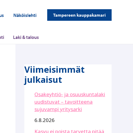
us
Näköislehti
Tampereen kauppakamari
ti
Laki & talous
Viimeisimmät
julkaisut
Osakeyhtiö- ja osuuskuntalaki
uudistuvat – tavoitteena
sujuvampi yritysarki
6.8.2026
Kasvu ei poista tarvetta pitää