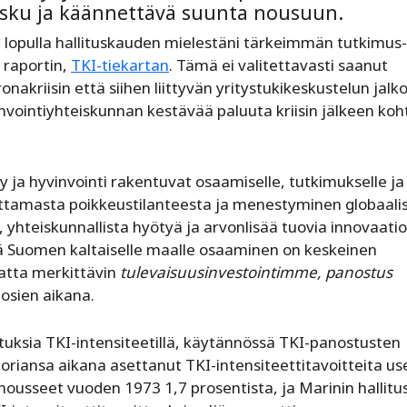
lasku ja käännettävä suunta nousuun.
un lopulla hallituskauden mielestäni tärkeimmän tutkimus-
n raportin,
TKI-tiekartan
. Tämä ei valitettavasti saanut
riisin että siihen liittyvän yritystukikeskustelun jalko
nvointiyhteiskunnan kestävää paluuta kriisin jälkeen koh
 ja hyvinvointi rakentuvat osaamiselle, tutkimukselle ja
ttamasta poikkeustilanteesta ja menestyminen globaali
 yhteiskunnallista hyötyä ja arvonlisää tuovia innovaatio
ä Suomen kaltaiselle maalle osaaminen on keskeinen
matta merkittävin
tulevaisuusinvestointimme, panostus
uosien aikana.
ksia TKI-intensiteetillä, käytännössä TKI-panostusten
riansa aikana asettanut TKI-intensiteettitavoitteita use
nousseet vuoden 1973 1,7 prosentista, ja Marinin hallitu