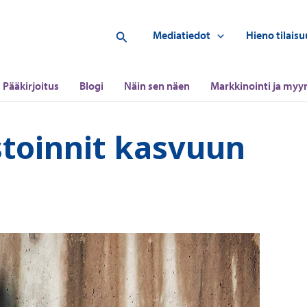
Hae
Mediatiedot
Hieno tilaisu
Pääkirjoitus
Blogi
Näin sen näen
Markkinointi ja myyn
stoinnit kasvuun