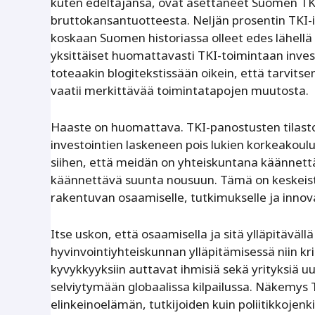
kuten edeltäjänsä, ovat asettaneet Suomen TKI-
bruttokansantuotteesta. Neljän prosentin TKI-
koskaan Suomen historiassa olleet edes lähellä 
yksittäiset huomattavasti TKI-toimintaan inve
toteaakin blogitekstissään oikein, että tarvi
vaatii merkittävää toimintatapojen muutosta.
Haaste on huomattava. TKI-panostusten tilastoai
investointien laskeneen pois lukien korkeakoulu
siihen, että meidän on yhteiskuntana käännett
käännettävä suunta nousuun. Tämä on keskeistä
rakentuvan osaamiselle, tutkimukselle ja innova
Itse uskon, että osaamisella ja sitä ylläpitäväl
hyvinvointiyhteiskunnan ylläpitämisessä niin kr
kyvykkyyksiin auttavat ihmisiä sekä yrityksiä u
selviytymään globaalissa kilpailussa. Näkemys T
elinkeinoelämän, tutkijoiden kuin poliitikkojenk