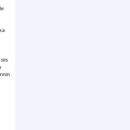
le
oka
siis
a
innin