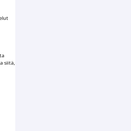
elut
ta
 siitä,