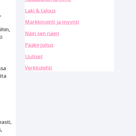
Laki & talous
,
Markkinointi ja myynti
ihin,
Näin sen näen
ti
Pääkirjoitus
Uutiset
Verkkolehti
ssa
ita
asti,
s,