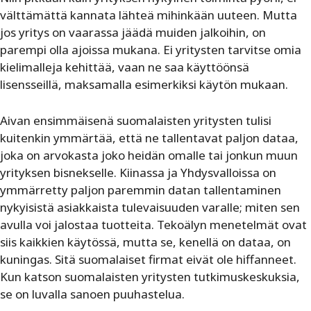
välttämättä kannata lähteä mihinkään uuteen. Mutta
jos yritys on vaarassa jäädä muiden jalkoihin, on
parempi olla ajoissa mukana. Ei yritysten tarvitse omia
kielimalleja kehittää, vaan ne saa käyttöönsä
lisensseillä, maksamalla esimerkiksi käytön mukaan.
Aivan ensimmäisenä suomalaisten yritysten tulisi
kuitenkin ymmärtää, että ne tallentavat paljon dataa,
joka on arvokasta joko heidän omalle tai jonkun muun
yrityksen bisnekselle. Kiinassa ja Yhdysvalloissa on
ymmärretty paljon paremmin datan tallentaminen
nykyisistä asiakkaista tulevaisuuden varalle; miten sen
avulla voi jalostaa tuotteita. Tekoälyn menetelmät ovat
siis kaikkien käytössä, mutta se, kenellä on dataa, on
kuningas. Sitä suomalaiset firmat eivät ole hiffanneet.
Kun katson suomalaisten yritysten tutkimuskeskuksia,
se on luvalla sanoen puuhastelua.