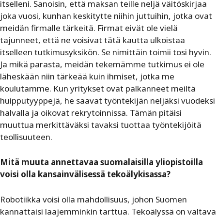
itselleni. Sanoisin, että maksan teille neljä väitöskirjaa
joka vuosi, kunhan keskitytte niihin juttuihin, jotka ovat
meidän firmalle tärkeitä. Firmat eivät ole vielä
tajunneet, että ne voisivat tätä kautta ulkoistaa
itselleen tutkimusyksikön. Se nimittäin toimii tosi hyvin.
Ja mikä parasta, meidän tekemämme tutkimus ei ole
läheskään niin tärkeää kuin ihmiset, jotka me
koulutamme. Kun yritykset ovat palkanneet meiltä
huipputyyppejä, he saavat työntekijän neljäksi vuodeksi
halvalla ja oikovat rekrytoinnissa. Tämän pitäisi
muuttua merkittäväksi tavaksi tuottaa työntekijöitä
teollisuuteen.
Mitä muuta annettavaa suomalaisilla yliopistoilla
voisi olla kansainvälisessä tekoälykisassa?
Robotiikka voisi olla mahdollisuus, johon Suomen
kannattaisi laajemminkin tarttua. Tekoälyssä on valtava