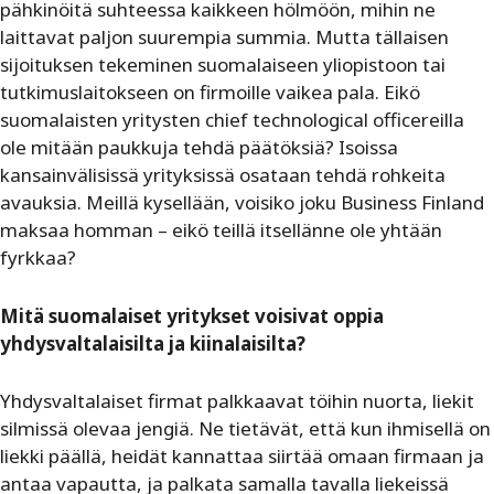
pähkinöitä suhteessa kaikkeen hölmöön, mihin ne
laittavat paljon suurempia summia. Mutta tällaisen
sijoituksen tekeminen suomalaiseen yliopistoon tai
tutkimuslaitokseen on firmoille vaikea pala. Eikö
suomalaisten yritysten chief technological officereilla
ole mitään paukkuja tehdä päätöksiä? Isoissa
kansainvälisissä yrityksissä osataan tehdä rohkeita
avauksia. Meillä kysellään, voisiko joku Business Finland
maksaa homman – eikö teillä itsellänne ole yhtään
fyrkkaa?
Mitä suomalaiset yritykset voisivat oppia
yhdysvaltalaisilta ja kiinalaisilta?
Yhdysvaltalaiset firmat palkkaavat töihin nuorta, liekit
silmissä olevaa jengiä. Ne tietävät, että kun ihmisellä on
liekki päällä, heidät kannattaa siirtää omaan firmaan ja
antaa vapautta, ja palkata samalla tavalla liekeissä