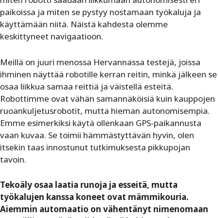
paikoissa ja miten se pystyy nostamaan työkaluja ja
käyttämään niitä. Näistä kahdesta olemme
keskittyneet navigaatioon.
Meillä on juuri menossa Hervannassa testejä, joissa
ihminen näyttää robotille kerran reitin, minkä jälkeen se
osaa liikkua samaa reittiä ja väistellä esteitä.
Robottimme ovat vähän samannäköisiä kuin kauppojen
ruoankuljetusrobotit, mutta hieman autonomisempia.
Emme esimerkiksi käytä ollenkaan GPS-paikannusta
vaan kuvaa. Se toimii hämmästyttävän hyvin, olen
itsekin taas innostunut tutkimuksesta pikkupojan
tavoin.
Tekoäly osaa laatia runoja ja esseitä, mutta
työkalujen kanssa koneet ovat mämmikouria.
Aiemmin automaatio on vähentänyt nimenomaan