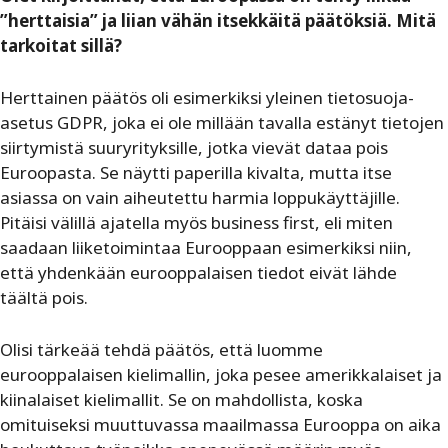
”herttaisia” ja liian vähän itsekkäitä päätöksiä. Mitä
tarkoitat sillä?
Herttainen päätös oli esimerkiksi yleinen tietosuoja-
asetus GDPR, joka ei ole millään tavalla estänyt tietojen
siirtymistä suuryrityksille, jotka vievät dataa pois
Euroopasta. Se näytti paperilla kivalta, mutta itse
asiassa on vain aiheutettu harmia loppukäyttäjille.
Pitäisi välillä ajatella myös business first, eli miten
saadaan liiketoimintaa Eurooppaan esimerkiksi niin,
että yhdenkään eurooppalaisen tiedot eivät lähde
täältä pois.
Olisi tärkeää tehdä päätös, että luomme
eurooppalaisen kielimallin, joka pesee amerikkalaiset ja
kiinalaiset kielimallit. Se on mahdollista, koska
omituiseksi muuttuvassa maailmassa Eurooppa on aika