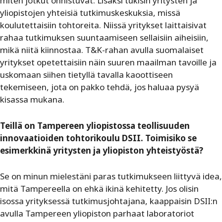
miten jotkut onnistuvat. Lisäksi tukisin yritysten ja
yliopistojen yhteisiä tutkimuskeskuksia, missä
koulutettaisiin tohtoreita. Niissä yritykset laittaisivat
rahaa tutkimuksen suuntaamiseen sellaisiin aiheisiin,
mikä niitä kiinnostaa. T&K-rahan avulla suomalaiset
yritykset opetettaisiin näin suuren maailman tavoille ja
uskomaan siihen tietyllä tavalla kaoottiseen
tekemiseen, jota on pakko tehdä, jos haluaa pysyä
kisassa mukana.
Teillä on Tampereen yliopistossa teollisuuden
innovaatioiden tohtorikoulu DSII. Toimisiko se
esimerkkinä yritysten ja yliopiston yhteistyöstä?
Se on minun mielestäni paras tutkimukseen liittyvä idea,
mitä Tampereella on ehkä ikinä kehitetty. Jos olisin
isossa yrityksessä tutkimusjohtajana, kaappaisin DSII:n
avulla Tampereen yliopiston parhaat laboratoriot