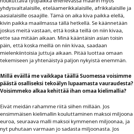
houkuttava työpaikka enenevässä määrin myös
yhdysvaltalaisille, eteläamerikkalaisille, afrikkalaisille ja
aasialaisille osaajille. Tämä on aika kiva paikka elellä,
kivin paikka maailmassa tällä hetkellä. Se käännetään
joskus meitä vastaan, että koska teillä on niin kivaa,
ette saa mitään aikaan. Minä kääntäisin asian toisin
päin, että koska meillä on niin kivaa, saadaan
mielenkiintoisia juttuja aikaan. Pitää luottaa omaan
tekemiseen ja yhtenäistyä paljon nykyistä enemmän.
Millä eväillä me vaikkapa täällä Suomessa voisimme
päästä osalliseksi tekoälyn lupaamasta vauraudesta?
Voisimmeko alkaa kehittää ihan omaa kielimallia?
Eivät meidän rahamme riitä siihen millään. Jos
ensimmäisen kielimallin kouluttaminen maksoi miljoona
euroa, seuraava malli maksoi kymmenen miljoonaa, ja
nyt puhutaan varmaan jo sadasta miljoonasta. Jos