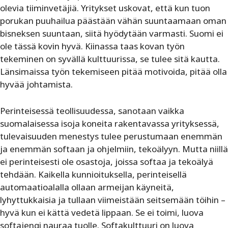
olevia tiiminvetäjiä. Yritykset uskovat, että kun tuon
porukan puuhailua päästään vähän suuntaamaan oman
bisneksen suuntaan, siitä hyödytään varmasti. Suomi ei
ole tässä kovin hyvä. Kiinassa taas kovan työn
tekeminen on syvällä kulttuurissa, se tulee sitä kautta.
Länsimaissa työn tekemiseen pitää motivoida, pitää olla
hyvää johtamista.
Perinteisessä teollisuudessa, sanotaan vaikka
suomalaisessa isoja koneita rakentavassa yrityksessä,
tulevaisuuden menestys tulee perustumaan enemmän
ja enemmän softaan ja ohjelmiin, tekoälyyn. Mutta niillä
ei perinteisesti ole osastoja, joissa softaa ja tekoälyä
tehdään. Kaikella kunnioituksella, perinteisellä
automaatioalalla ollaan armeijan käyneitä,
lyhyttukkaisia ja tullaan viimeistään seitsemään töihin –
hyvä kun ei kättä vedetä lippaan. Se ei toimi, luova
softajengi nauraa tuolle. Softakulttuuri on luova