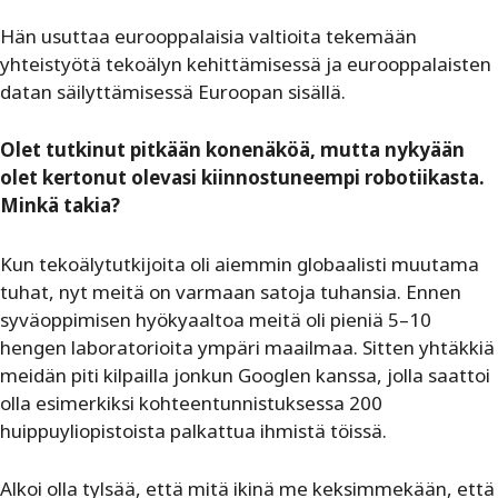
Hän usuttaa eurooppalaisia valtioita tekemään
yhteistyötä tekoälyn kehittämisessä ja eurooppalaisten
datan säilyttämisessä Euroopan sisällä.
Olet tutkinut pitkään konenäköä, mutta nykyään
olet kertonut olevasi kiinnostuneempi robotiikasta.
Minkä takia?
Kun tekoälytutkijoita oli aiemmin globaalisti muutama
tuhat, nyt meitä on varmaan satoja tuhansia. Ennen
syväoppimisen hyökyaaltoa meitä oli pieniä 5–10
hengen laboratorioita ympäri maailmaa. Sitten yhtäkkiä
meidän piti kilpailla jonkun Googlen kanssa, jolla saattoi
olla esimerkiksi kohteentunnistuksessa 200
huippuyliopistoista palkattua ihmistä töissä.
Alkoi olla tylsää, että mitä ikinä me keksimmekään, että