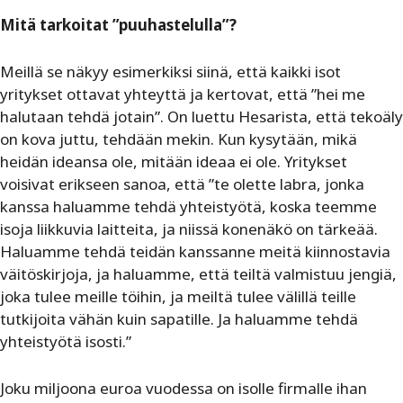
Mitä tarkoitat ”puuhastelulla”?
Meillä se näkyy esimerkiksi siinä, että kaikki isot
yritykset ottavat yhteyttä ja kertovat, että ”hei me
halutaan tehdä jotain”. On luettu Hesarista, että tekoäly
on kova juttu, tehdään mekin. Kun kysytään, mikä
heidän ideansa ole, mitään ideaa ei ole. Yritykset
voisivat erikseen sanoa, että ”te olette labra, jonka
kanssa haluamme tehdä yhteistyötä, koska teemme
isoja liikkuvia laitteita, ja niissä konenäkö on tärkeää.
Haluamme tehdä teidän kanssanne meitä kiinnostavia
väitöskirjoja, ja haluamme, että teiltä valmistuu jengiä,
joka tulee meille töihin, ja meiltä tulee välillä teille
tutkijoita vähän kuin sapatille. Ja haluamme tehdä
yhteistyötä isosti.”
Joku miljoona euroa vuodessa on isolle firmalle ihan