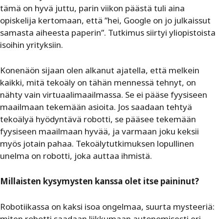
tämä on hyvä juttu, parin viikon päästä tuli aina
opiskelija kertomaan, että ”hei, Google on jo julkaissut
samasta aiheesta paperin”. Tutkimus siirtyi yliopistoista
isoihin yrityksiin.
Konenäön sijaan olen alkanut ajatella, että melkein
kaikki, mitä tekoäly on tähän mennessä tehnyt, on
nähty vain virtuaalimaailmassa. Se ei pääse fyysiseen
maailmaan tekemään asioita. Jos saadaan tehtyä
tekoälyä hyödyntävä robotti, se pääsee tekemään
fyysiseen maailmaan hyvää, ja varmaan joku keksii
myös jotain pahaa. Tekoälytutkimuksen lopullinen
unelma on robotti, joka auttaa ihmistä.
Millaisten kysymysten kanssa olet itse paininut?
Robotiikassa on kaksi isoa ongelmaa, suurta mysteeriä:
miten robotti saadaan liikkumaan autonomisesti eri