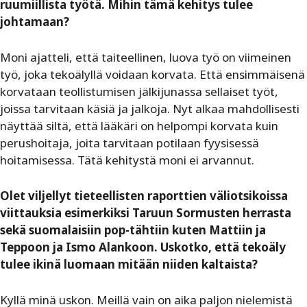
ruumiillista työtä. Mihin tämä kehitys tulee
johtamaan?
Moni ajatteli, että taiteellinen, luova työ on viimeinen
työ, joka tekoälyllä voidaan korvata. Että ensimmäisenä
korvataan teollistumisen jälkijunassa sellaiset työt,
joissa tarvitaan käsiä ja jalkoja. Nyt alkaa mahdollisesti
näyttää siltä, että lääkäri on helpompi korvata kuin
perushoitaja, joita tarvitaan potilaan fyysisessä
hoitamisessa. Tätä kehitystä moni ei arvannut.
Olet viljellyt tieteellisten raporttien väliotsikoissa
viittauksia esimerkiksi Taruun Sormusten herrasta
sekä suomalaisiin pop-tähtiin kuten Mattiin ja
Teppoon ja Ismo Alankoon. Uskotko, että tekoäly
tulee ikinä luomaan mitään niiden kaltaista?
Kyllä minä uskon. Meillä vain on aika paljon nielemistä