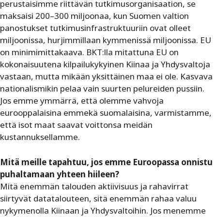
perustaisimme riittävän tutkimusorganisaation, se
maksaisi 200–300 miljoonaa, kun Suomen valtion
panostukset tutkimusinfrastruktuuriin ovat olleet
miljoonissa, hurjimmillaan kymmenissä miljoonissa. EU
on minimimittakaava. BKT:lla mitattuna EU on
kokonaisuutena kilpailukykyinen Kiinaa ja Yhdysvaltoja
vastaan, mutta mikään yksittäinen maa ei ole. Kasvava
nationalismikin pelaa vain suurten pelureiden pussiin.
Jos emme ymmärrä, että olemme vahvoja
eurooppalaisina emmekä suomalaisina, varmistamme,
että isot maat saavat voittonsa meidän
kustannuksellamme.
Mitä meille tapahtuu, jos emme Euroopassa onnistu
puhaltamaan yhteen hiileen?
Mitä enemmän talouden aktiivisuus ja rahavirrat
siirtyvät datatalouteen, sitä enemmän rahaa valuu
nykymenolla Kiinaan ja Yhdysvaltoihin. Jos menemme