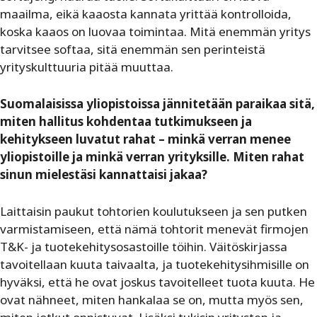
maailma, eikä kaaosta kannata yrittää kontrolloida,
koska kaaos on luovaa toimintaa. Mitä enemmän yritys
tarvitsee softaa, sitä enemmän sen perinteistä
yrityskulttuuria pitää muuttaa.
Suomalaisissa yliopistoissa jännitetään paraikaa sitä,
miten hallitus kohdentaa tutkimukseen ja
kehitykseen luvatut rahat – minkä verran menee
yliopistoille ja minkä verran yrityksille. Miten rahat
sinun mielestäsi kannattaisi jakaa?
Laittaisin paukut tohtorien koulutukseen ja sen putken
varmistamiseen, että nämä tohtorit menevät firmojen
T&K- ja tuotekehitysosastoille töihin. Väitöskirjassa
tavoitellaan kuuta taivaalta, ja tuotekehitysihmisille on
hyväksi, että he ovat joskus tavoitelleet tuota kuuta. He
ovat nähneet, miten hankalaa se on, mutta myös sen,