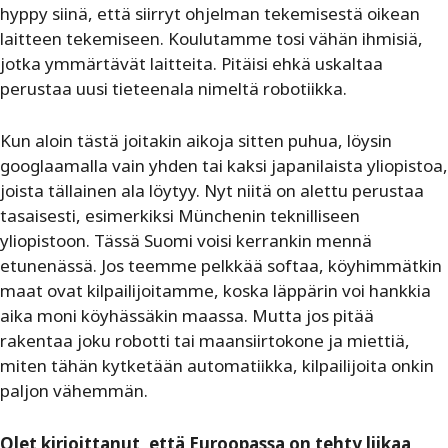
hyppy siinä, että siirryt ohjelman tekemisestä oikean
laitteen tekemiseen. Koulutamme tosi vähän ihmisiä,
jotka ymmärtävät laitteita. Pitäisi ehkä uskaltaa
perustaa uusi tieteenala nimeltä robotiikka.
Kun aloin tästä joitakin aikoja sitten puhua, löysin
googlaamalla vain yhden tai kaksi japanilaista yliopistoa,
joista tällainen ala löytyy. Nyt niitä on alettu perustaa
tasaisesti, esimerkiksi Münchenin teknilliseen
yliopistoon. Tässä Suomi voisi kerrankin mennä
etunenässä. Jos teemme pelkkää softaa, köyhimmätkin
maat ovat kilpailijoitamme, koska läppärin voi hankkia
aika moni köyhässäkin maassa. Mutta jos pitää
rakentaa joku robotti tai maansiirtokone ja miettiä,
miten tähän kytketään automatiikka, kilpailijoita onkin
paljon vähemmän.
Olet kirjoittanut, että Euroopassa on tehty liikaa