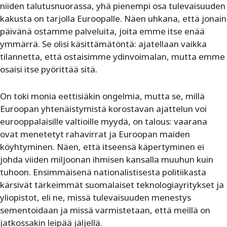
niiden talutusnuorassa, yhä pienempi osa tulevaisuuden
kakusta on tarjolla Euroopalle. Näen uhkana, että jonain
päivänä ostamme palveluita, joita emme itse enää
ymmärrä. Se olisi käsittämätöntä: ajatellaan vaikka
tilannetta, että ostaisimme ydinvoimalan, mutta emme
osaisi itse pyörittää sitä.
On toki monia eettisiäkin ongelmia, mutta se, millä
Euroopan yhtenäistymistä korostavan ajattelun voi
eurooppalaisille valtioille myydä, on talous: vaarana
ovat menetetyt rahavirrat ja Euroopan maiden
köyhtyminen. Näen, että itseensä käpertyminen ei
johda viiden miljoonan ihmisen kansalla muuhun kuin
tuhoon. Ensimmäisenä nationalistisesta politiikasta
kärsivät tärkeimmät suomalaiset teknologiayritykset ja
yliopistot, eli ne, missä tulevaisuuden menestys
sementoidaan ja missä varmistetaan, että meillä on
jatkossakin leipää jäljellä.