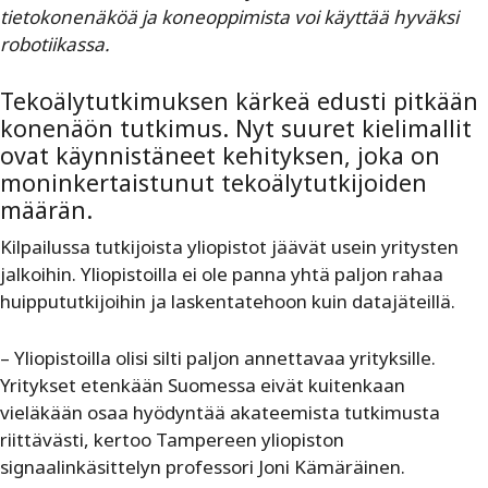
tietokonenäköä ja koneoppimista voi käyttää hyväksi
robotiikassa.
Tekoälytutkimuksen kärkeä edusti pitkään
konenäön tutkimus. Nyt suuret kielimallit
ovat käynnistäneet kehityksen, joka on
moninkertaistunut tekoälytutkijoiden
määrän.
Kilpailussa tutkijoista yliopistot jäävät usein yritysten
jalkoihin. Yliopistoilla ei ole panna yhtä paljon rahaa
huippututkijoihin ja laskentatehoon kuin datajäteillä.
– Yliopistoilla olisi silti paljon annettavaa yrityksille.
Yritykset etenkään Suomessa eivät kuitenkaan
vieläkään osaa hyödyntää akateemista tutkimusta
riittävästi, kertoo Tampereen yliopiston
signaalinkäsittelyn professori Joni Kämäräinen.