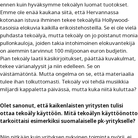
ennen kuin hyväksymme tekoälyn luomat tuotokset.
Emme ole enää kaukana siitä, että Hervannassa
kotonaan istuva ihminen tekee tekoälyllä Hollywood-
tasoisia elokuvia kaikilla erikoistehosteilla. Se ei ole vielä
puhdasta tekoälyä, mutta tekoäly on jo poistanut monia
pullonkauloja, joiden takia intohimoinen elokuvantekijä
on aiemmin tarvinnut 100 miljoonan euron budjetin.
Pian tekoäly laatii käsikirjoitukset, päättää kuvakulmat,
tekee värianalyysit ja niin edelleen. Se on
väistämätöntä. Mutta ongelma on se, että materiaalia
tulee ihan tolkuttomasti. Tekoäly voi tehdä musiikkia
miljardi kappaletta päivässä, mutta kuka niitä kuluttaa?
Olet sanonut, että kaikenlaisten yritysten tulisi
ottaa tekoäly käyttöön. Mitä tekoälyn käyttöönotto
tarkoittaisi esimerkiksi suomalaiselle pk-yritykselle?
Niin pitkään kuin yrityksen nykyinen toiminta pyörii, ei