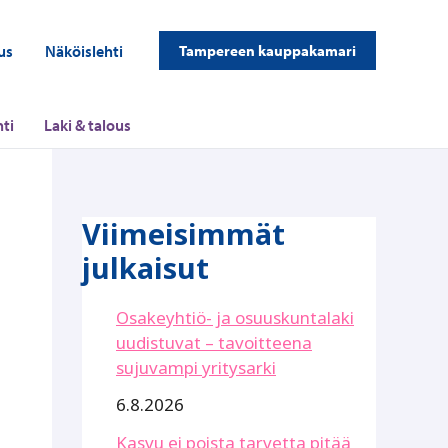
us
Näköislehti
Tampereen kauppakamari
ti
Laki & talous
Viimeisimmät
julkaisut
Osakeyhtiö- ja osuuskuntalaki
uudistuvat – tavoitteena
sujuvampi yritysarki
6.8.2026
Kasvu ei poista tarvetta pitää