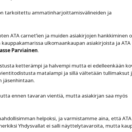
 on tarkoitettu ammatinharjoittamisvälineiden ja
en ATA carnet’ien ja muiden asiakirjojen hankkiminen 
n kauppakamarissa ulkomaankaupan asiakirjoista ja ATA
asse Parviainen
.
odistusta ketterämpi ja halvempi mutta ei edelleenkään ko
vientitodistusta matalampi ja sillä vältetään tullimaksut 
n jäsenhintaan.
utta ennen tavaran vientiä, mutta asiakirjan saa myös
mahdollisimman helpoksi, ja varmistamme aina, että ATA
kiksi Yhdysvallat ei salli näyttelytavaroita, mutta kaup