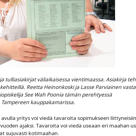
a tulliasiakirjat väliaikaisessa vientimaassa. Asiakirja t
 kehitteillä. Reetta Heinonkoski ja Lasse Parviainen vast
miopiskelija See Wah Poonia tämän perehtyessä
an Tampereen kauppakamarissa.
 avulla yritys voi viedä tavaroita sopimukseen liittyneisii
 vuoden ajaksi. Tavaroita voi viedä useaan eri maahan us
rat sujuvasti kotimaahan.