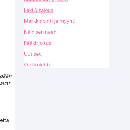
Laki & talous
Markkinointi ja myynti
Näin sen näen
Pääkirjoitus
Uutiset
Verkkolehti
ehdään
aavat
n
eita