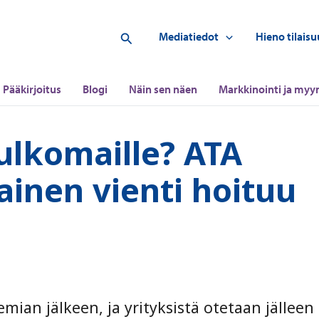
Hae
Mediatiedot
Hieno tilaisu
Pääkirjoitus
Blogi
Näin sen näen
Markkinointi ja myyn
ulkomaille? ATA
kainen vienti hoituu
an jälkeen, ja yrityksistä otetaan jälleen