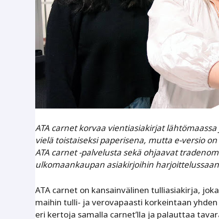
ATA carnet korvaa vientiasiakirjat lähtömaassa j
vielä toistaiseksi paperisena, mutta e-versio on
ATA carnet -palvelusta sekä ohjaavat tradeno
ulkomaankaupan asiakirjoihin harjoittelussa
ATA carnet on kansainvälinen tulliasiakirja, joka
maihin tulli- ja verovapaasti korkeintaan yhden
eri kertoja samalla carnet’lla ja palauttaa tava