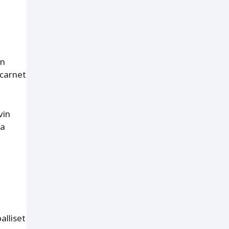
on
 carnet
vin
ja
alliset