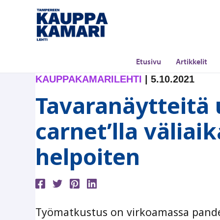
Siirry
sisältöön
Etusivu
Artikkelit
KAUPPAKAMARILEHTI
|
5.10.2021
Tavaranäytteitä 
carnet’lla väliai
helpoiten
Työmatkustus on virkoamassa pandemi