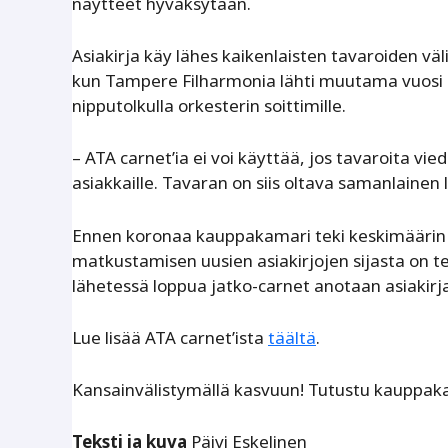
näytteet hyväksytään.
Asiakirja käy lähes kaikenlaisten tavaroiden väl
kun Tampere Filharmonia lähti muutama vuosi sit
nipputolkulla orkesterin soittimille.
– ATA carnet’ia ei voi käyttää, jos tavaroita vied
asiakkaille. Tavaran on siis oltava samanlainen 
Ennen koronaa kauppakamari teki keskimäärin
matkustamisen uusien asiakirjojen sijasta on te
lähetessä loppua jatko-carnet anotaan asiakir
Lue lisää ATA carnet’ista
täältä
.
Kansainvälistymällä kasvuun! Tutustu kauppak
Teksti ja kuva
Päivi Eskelinen