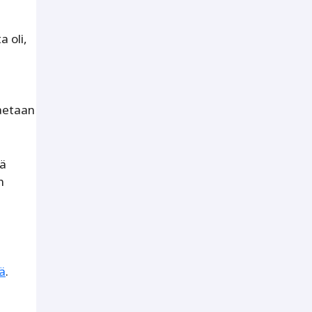
a oli,
jaetaan
yä
n
ä
.