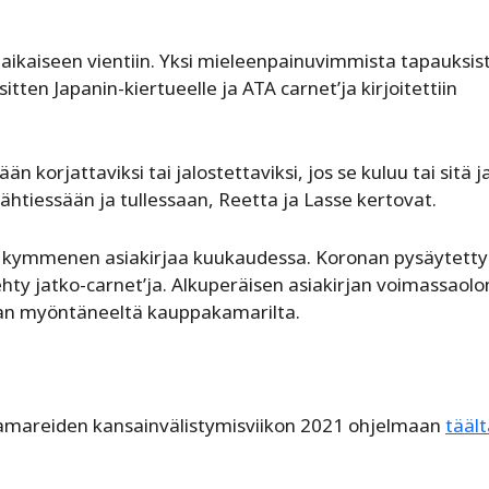
iaikaiseen vientiin. Yksi mieleenpainuvimmista tapauksist
ten Japanin-kiertueelle ja ATA carnet’ja kirjoitettiin
ään korjattaviksi tai jalostettaviksi, jos se kuluu tai sitä 
lähtiessään ja tullessaan, Reetta ja Lasse kertovat.
 kymmenen asiakirjaa kuukaudessa. Koronan pysäytett
hty jatko-carnet’ja. Alkuperäisen asiakirjan voimassaolo
jan myöntäneeltä kauppakamarilta.
amareiden kansainvälistymisviikon 2021 ohjelmaan
täält