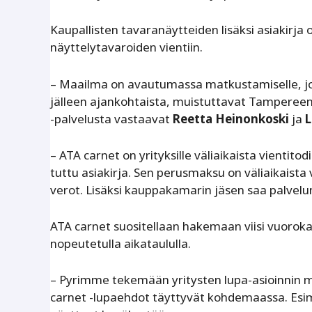
Kaupallisten tavaranäytteiden lisäksi asiakirja
näyttelytavaroiden vientiin.
– Maailma on avautumassa matkustamiselle, jot
jälleen ajankohtaista, muistuttavat Tamperee
-palvelusta vastaavat
Reetta Heinonkoski
ja
L
– ATA carnet on yrityksille väliaikaista vientit
tuttu asiakirja. Sen perusmaksu on väliaikaista 
verot. Lisäksi kauppakamarin jäsen saa palvelu
ATA carnet suositellaan hakemaan viisi vuoroka
nopeutetulla aikataululla.
– Pyrimme tekemään yritysten lupa-asioinnin 
carnet -lupaehdot täyttyvät kohdemaassa. Esimer