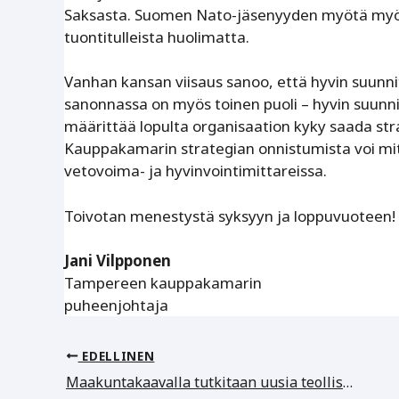
Saksasta. Suomen Nato-jäsenyyden myötä myös 
tuontitulleista huolimatta.
Vanhan kansan viisaus sanoo, että hyvin suunni
sanonnassa on myös toinen puoli – hyvin suunni
määrittää lopulta organisaation kyky saada str
Kauppakamarin strategian onnistumista voi m
vetovoima- ja hyvinvointimittareissa.
Toivotan menestystä syksyyn ja loppuvuoteen!
Jani Vilpponen
Tampereen kauppakamarin
puheenjohtaja
EDELLINEN
Maakuntakaavalla tutkitaan uusia teollisuuden alueita