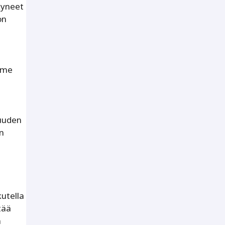
kyneet
on
imme
e
vuuden
en
utella
tää
a