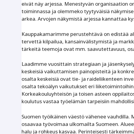
eivät näy arjessa. Menestyvän organisaation onk
toiminnassa ja olemmeko tyytyväisiä näkymisee
arkea. Arvojen näkymistä arjessa kannattaa kys
Kauppakamarimme perustehtävä on edistää alue
tervettä kilpailua, kansainvälistymistä ja mar
tärkeitä teemoja ovat mm. saavutettavuus, os
Laadimme vuosittain strategiaan ja jäsenkyse
keskeisiä vaikuttamisen painopisteitä ja konk
osalta keskeisiä ovat tie- ja ­raideliikenteen i
osalta tekoälyn vaikutukset eri liiketoimintoihi
Korkeakouluyhteisön ja toisen asteen oppilaito
koulutus vastaa työelämän tarpeisiin mahdolli
Suomen työikäinen väestö vähenee vauhdilla. 
osaavaa työvoimaa ulkomailta Suomeen. Alueel
halu ja rohkeus kasvaa. Perinteisesti tärkeimm