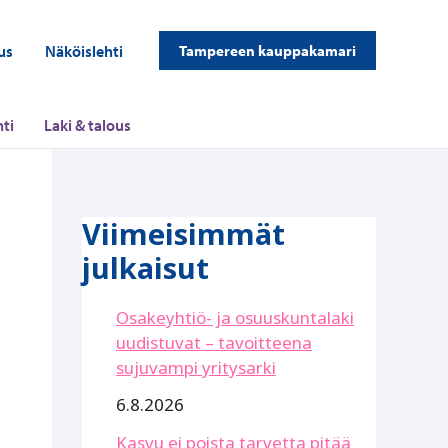
us
Näköislehti
Tampereen kauppakamari
ti
Laki & talous
Viimeisimmät
julkaisut
Osakeyhtiö- ja osuuskuntalaki
uudistuvat – tavoitteena
sujuvampi yritysarki
6.8.2026
Kasvu ei poista tarvetta pitää