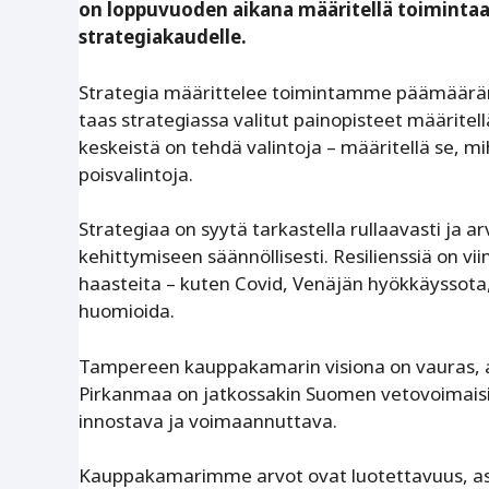
on loppuvuoden aikana määritellä toimintaa
strategiakaudelle.
Strategia määrittelee toimintamme päämäärän
taas strategiassa valitut painopisteet määrite
keskeistä on tehdä valintoja – määritellä se, 
poisvalintoja.
Strategiaa on syytä tarkastella rullaavasti ja 
kehittymiseen säännöllisesti. Resilienssiä on v
haasteita – kuten Covid, Venäjän hyökkäyssota, e
huomioida.
Tampereen kauppakamarin visiona on vauras, av
Pirkanmaa on jatkossakin Suomen vetovoimaisin m
innostava ja voimaannuttava.
Kauppakamarimme arvot ovat luotettavuus, asian