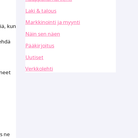
Laki & talous
Markkinointi ja myynti
iä, kun
Näin sen näen
tehdä
Pääkirjoitus
Uutiset
Verkkolehti
nneet
s ne