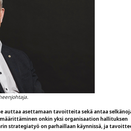
heenjohtaja.
 se auttaa asettamaan tavoitteita sekä antaa selkänoj
n määrittäminen onkin yksi organisaation hallituksen
in strategiatyö on parhaillaan käynnissä, ja tavoit