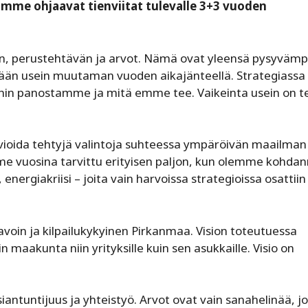
mme ohjaavat tienviitat tulevalle 3+3 vuoden
, perustehtävän ja arvot. Nämä ovat yleensä pysyvämp
llään usein muutaman vuoden aikajänteellä. Strategiassa
mihin panostamme ja mitä emme tee. Vaikeinta usein on 
arvioida tehtyjä valintoja suhteessa ympäröivän maailman
iime vuosina tarvittu erityisen paljon, kun olemme kohda
nergiakriisi – joita vain harvoissa strategioissa osattiin
oin ja kilpailukykyinen Pirkanmaa. Vision toteutuessa
aakunta niin yrityksille kuin sen asukkaille. Visio on
tuntijuus ja yhteistyö. Arvot ovat vain sanahelinää, jo