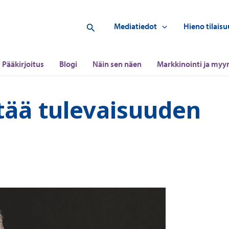
Hae
Mediatiedot
Hieno tilaisu
Pääkirjoitus
Blogi
Näin sen näen
Markkinointi ja myyn
tää tulevaisuuden