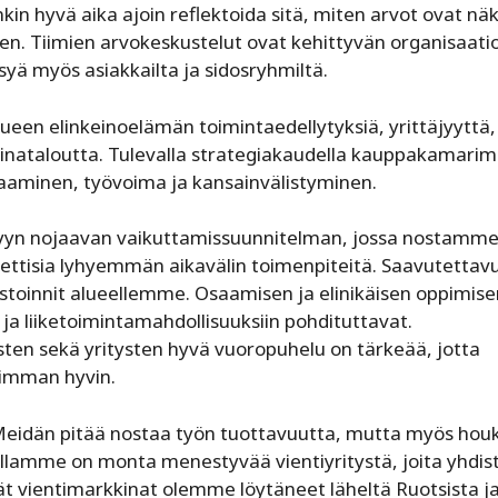
in hyvä aika ajoin reflektoida sitä, miten arvot ovat nä
n. Tiimien arvokeskustelut ovat kehittyvän organisaati
yä myös asiakkailta ja sidosryhmiltä.
en elinkeinoelämän toimintaedellytyksiä, yrittäjyyttä,
kkinataloutta. Tulevalla strategiakaudella kauppakamar
aaminen, työvoima ja kansainvälistyminen.
lyyn nojaavan vaikuttamissuun­nitelman, jossa nostamm
reettisia lyhyemmän aikavälin toimenpiteitä. Saavutetta
nvestoinnit alueellemme. Osaamisen ja elinikäisen oppimis
n ja liiketoimintamahdollisuuksiin pohdituttavat.
sten sekä yritysten hyvä vuoropuhelu on tärkeää, jotta
simman hyvin.
Meidän pitää nostaa työn tuottavuutta, mutta myös houk
lamme on monta menestyvää vientiyritystä, joita yhdis
ät vientimarkkinat olemme löytäneet läheltä Ruotsista j