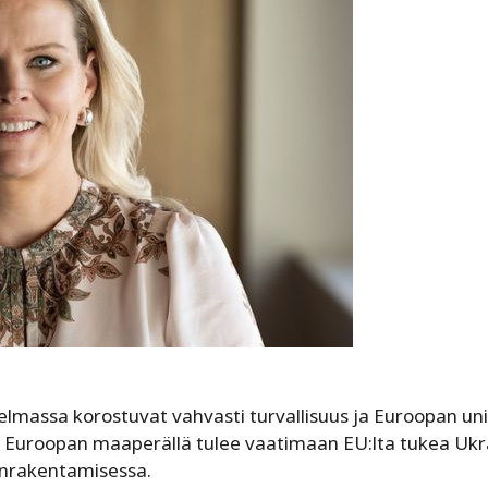
jelmassa korostuvat vahvasti turvallisuus ja Euroopan un
a Euroopan maaperällä tulee vaatimaan EU:lta tukea Ukr
eenrakentamisessa.