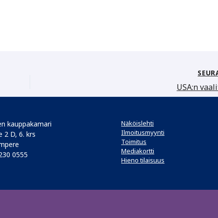
SEUR
USA:n vaali
Näköislehti
n kauppakamari
Ilmoitusmyynti
 2 D, 6. krs
Toimitus
mpere
Mediakortti
 230 0555
Hieno tilaisuus