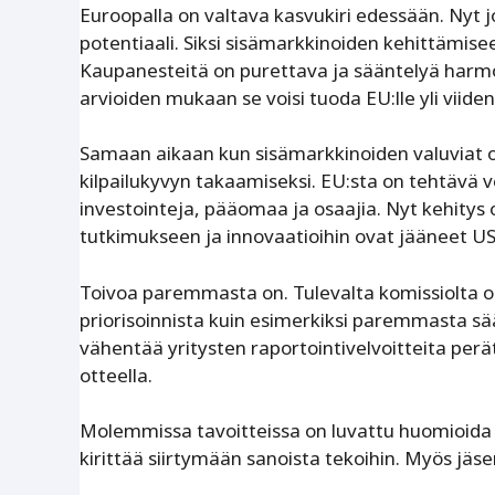
Euroopalla on valtava kasvukiri edessään. Ny
potentiaali. Siksi sisämarkkinoiden kehittämis
Kaupanesteitä on purettava ja sääntelyä harm
arvioiden mukaan se voisi tuoda EU:lle yli viid
Samaan aikaan kun sisämarkkinoiden valuviat o
kilpailukyvyn takaamiseksi. EU:sta on tehtävä 
investointeja, pääomaa ja osaajia. Nyt kehitys
tutkimukseen ja innovaatioihin ovat jääneet USA
Toivoa paremmasta on. Tulevalta komissiolta on
priorisoinnista kuin esimerkiksi paremmasta s
vähentää yritysten raportointivelvoitteita perä
otteella.
Molemmissa tavoitteissa on luvattu huomioida pk
kirittää siirtymään sanoista tekoihin. Myös jäse