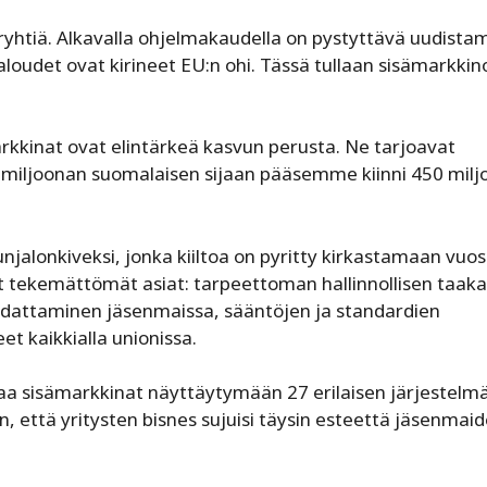
ryhtiä. Alkavalla ohjelmakaudella on pystyttävä uudist
taloudet ovat kirineet EU:n ohi. Tässä tullaan sisämarkkino
markkinat ovat elintärkeä kasvun perusta. Ne tarjoavat
 miljoonan suomalaisen sijaan pääsemme kiinni 450 mil
jalonkiveksi, jonka kiiltoa on pyritty kirkastamaan vuos
amat tekemättömät asiat: tarpeettoman hallinnollisen taak
udattaminen jäsenmaissa, sääntöjen ja standardien
eet kaikkialla unionissa.
aa sisämarkkinat näyttäytymään 27 erilaisen järjestelm
an, että yritysten bisnes sujuisi täysin esteettä jäsenmai