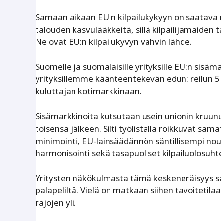
Samaan aikaan EU:n kilpailukykyyn on saatava 
talouden kasvulääkkeitä, sillä kilpailijamaiden 
Ne ovat EU:n kilpailukyvyn vahvin lähde.
Suomelle ja suomalaisille yrityksille EU:n sisä
yrityksillemme käänteentekevän edun: reilun 5
kuluttajan kotimarkkinaan.
Sisämarkkinoita kutsutaan usein unionin kruunun
toisensa jälkeen. Silti työlistalla roikkuvat s
minimointi, EU-lainsäädännön säntillisempi no
harmonisointi sekä tasapuoliset kilpailuolosuht
Yritysten näkökulmasta tämä keskeneräisyys s
palapeliltä. Vielä on matkaan siihen tavoitetila
rajojen yli.