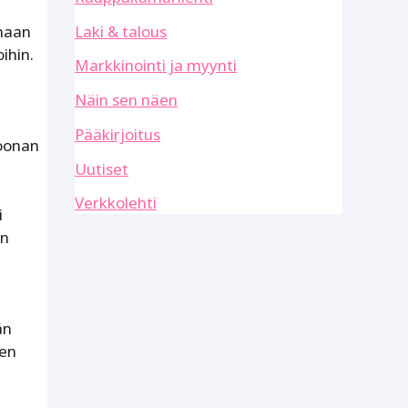
Laki & talous
amaan
ihin.
Markkinointi ja myynti
Näin sen näen
Pääkirjoitus
joonan
Uutiset
Verkkolehti
i
an
än
den