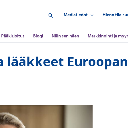
Hae
Mediatiedot
Hieno tilaisu
Pääkirjoitus
Blogi
Näin sen näen
Markkinointi ja myyn
a lääkkeet Euroopan