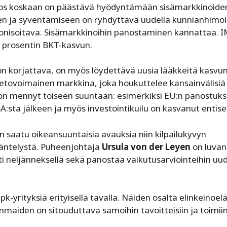
t jos koskaan on päästävä hyödyntämään sisämarkkinoide
een ja syventämiseen on ryhdyttävä uudella kunnianhimol
onisoitava. Sisämarkkinoihin panostaminen kannattaa. I
en prosentin BKT-kasvun.
n korjattava, on myös löydettävä uusia lääkkeitä kasvun
vetovoimainen markkina, joka houkuttelee kansainvälisiä
 on mennyt toiseen suuntaan: esimerkiksi EU:n panostuks
:sta jälkeen ja myös investointikuilu on kasvanut entise
 saatu oikeansuuntaisia avauksia niin kilpailukyvyn
ääntelystä. Puheenjohtaja
Ursula von der Leyen
on luvan
ti neljänneksellä sekä panostaa vaikutusarviointeihin uud
-yrityksiä erityisellä tavalla. Näiden osalta elinkeinoe
nmaiden on sitouduttava samoihin tavoitteisiin ja toimiin