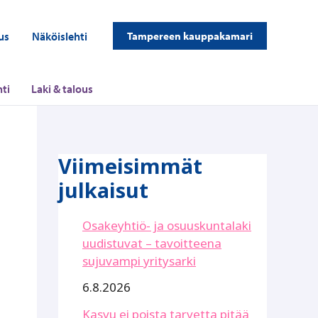
us
Näköislehti
Tampereen kauppakamari
ti
Laki & talous
Viimeisimmät
julkaisut
Osakeyhtiö- ja osuuskuntalaki
uudistuvat – tavoitteena
sujuvampi yritysarki
6.8.2026
Kasvu ei poista tarvetta pitää