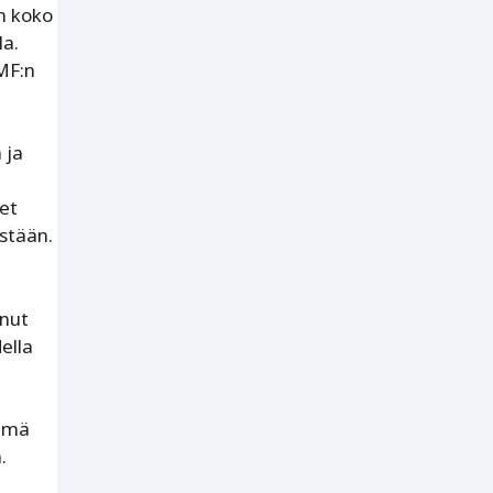
n koko
la.
MF:n
 ja
et
stään.
nut
ella
lämä
.