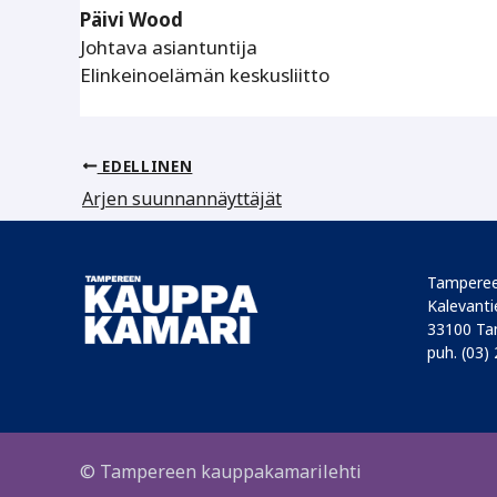
Päivi Wood
Johtava asiantuntija
Elinkeinoelämän keskusliitto
EDELLINEN
Arjen suunnannäyttäjät
Tamperee
Kalevantie
33100 Ta
puh. (03)
© Tampereen kauppakamarilehti