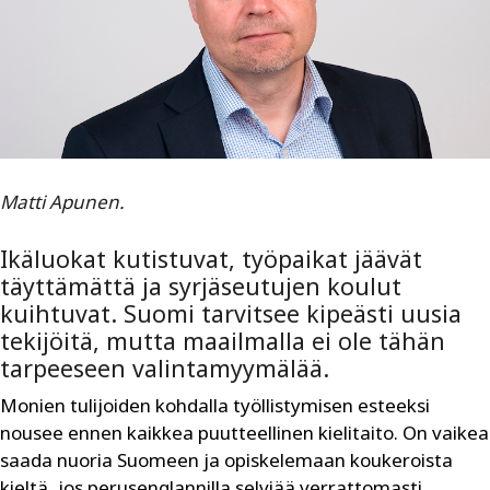
Matti Apunen.
Ikäluokat kutistuvat, työpaikat jäävät
täyttämättä ja syrjäseutujen koulut
kuihtuvat. Suomi tarvitsee kipeästi uusia
tekijöitä, mutta maailmalla ei ole tähän
tarpeeseen valintamyymälää.
Monien tulijoiden kohdalla työllistymisen esteeksi
nousee ennen kaikkea puutteellinen kielitaito. On vaikea
saada nuoria Suomeen ja opiskelemaan koukeroista
kieltä, jos perusenglannilla selviää verrattomasti