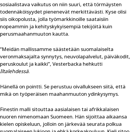
sosiaalistava vaikutus on niin suuri, että törmäysten
todennäköisyydet pienenevät merkittävästi. ­Kyse olisi
siis oikopolusta, jolla työmarkkinoille saataisiin
nopeammin ja kehityskykyisempiä tekijöitä kuin
perusmaahanmuuton kautta.
”Meidän mallissamme säästetään suomalaiselta
veronmaksajalta synnytys, neuvolapalvelut, päiväkodit,
peruskoulut ja kaikki”, Vesterbacka hehkutti
Iltalehdessä
.
Hänellä on pointti. Se perustuu oivallukseen siitä, että
mikä on työperäisen maahanmuuton ydinkysymys.
Finestin malli sitouttaa aasialaisen tai afrikkalaisen
nuoren nimenomaan Suomeen. Hän sijoittaa aikaansa
kielen opiskeluun, jolloin on järkevää seurata polkua
suomalaiseen lukioon ja ehkä korkeakouluun. Kieli sitoo