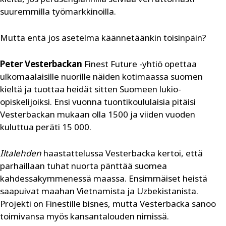
suuremmilla työmarkkinoilla.
Mutta entä jos asetelma käännetäänkin toisinpäin?
Peter Vesterbackan
Finest Future -yhtiö opettaa
ulkomaalaisille nuorille näiden kotimaassa suomen
kieltä ja tuottaa heidät sitten Suomeen lukio-
opiskelijoiksi. Ensi vuonna tuontikoululaisia pitäisi
Vesterbackan mukaan ­olla 1500 ja viiden vuoden
kuluttua peräti 15 000.
Iltalehden
haastattelussa Vesterbacka kertoi, että
parhaillaan tuhat nuorta pänttää suomea
kahdessakymmenessä maassa. Ensimmäiset heistä
saapuivat maahan Vietnamista ja Uzbekistanista.
Projekti on Finestille bisnes, mutta Vesterbacka sanoo
toimivansa myös kansantalouden nimissä.