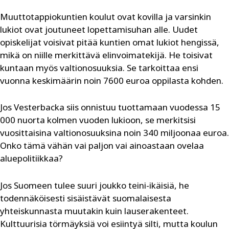
Muuttotappiokuntien koulut ovat kovilla ja varsinkin
lukiot ovat joutuneet lopettamisuhan alle. Uudet
opiskelijat voisivat pitää kuntien omat lukiot hengissä,
mikä on niille merkittävä elinvoimatekijä. He toisivat
kuntaan myös valtionosuuksia. Se tarkoittaa ensi
vuonna keskimäärin noin 7600 euroa oppilasta kohden.
Jos Vesterbacka siis onnistuu tuottamaan vuodessa 15
000 nuorta kolmen vuoden lukioon, se merkitsisi
vuosittaisina valtionosuuksina noin 340 miljoonaa euroa.
Onko tämä vähän vai paljon vai ainoastaan ovelaa
aluepolitiikkaa?
Jos Suomeen tulee suuri joukko teini-ikäisiä, he
todennäköisesti sisäistävät suomalaisesta
yhteiskunnasta muutakin kuin lauserakenteet.
Kulttuurisia törmäyksiä voi esiintyä silti, mutta koulun