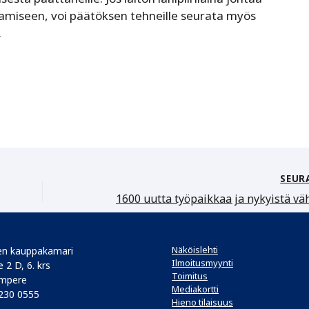
aamiseen, voi päätöksen tehneille seurata myös
.
SEUR
Näköislehti
n kauppakamari
Ilmoitusmyynti
 2 D, 6. krs
Toimitus
mpere
Mediakortti
 230 0555
Hieno tilaisuus