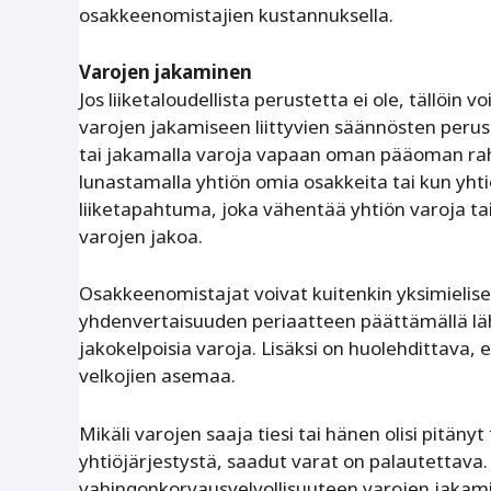
osakkeenomistajien kustannuksella.
Varojen jakaminen
Jos liiketaloudellista perustetta ei ole, tällöin
varojen jakamiseen liittyvien säännösten perust
tai jakamalla varoja vapaan oman pääoman rah
lunastamalla yhtiön omia osakkeita tai kun yhti
liiketapahtuma, joka vähentää yhtiön varoja tai 
varojen jakoa.
Osakkeenomistajat voivat kuitenkin yksimielises
yhdenvertaisuuden periaatteen päättämällä lähip
jakokelpoisia varoja. Lisäksi on huolehdittava
velkojien asemaa.
Mikäli varojen saaja tiesi tai hänen olisi pitäny
yhtiöjärjestystä, saadut varat on palautettava. 
vahingonkorvausvelvollisuuteen varojen jakamises