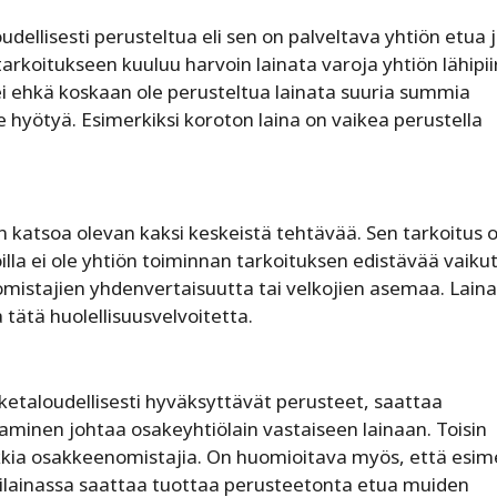
loudellisesti perusteltua eli sen on palveltava yhtiön etua 
rkoitukseen kuuluu harvoin lainata varoja yhtiön lähipiiri
ei ehkä koskaan ole perusteltua lainata suuria summia
iölle hyötyä. Esimerkiksi koroton laina on vaikea perustella
an katsoa olevan kaksi keskeistä tehtävää. Sen tarkoitus 
illa ei ole yhtiön toiminnan tarkoituksen edistävää vaiku
a omistajien yhdenvertaisuutta tai velkojien asemaa. Lain
a tätä huolellisuusvelvoitetta.
 liiketaloudellisesti hyväksyttävät perusteet, saattaa
inen johtaa osakeyhtiölain vastaiseen lainaan. Toisin
ikkia osakkeenomistajia. On huomioitava myös, että esime
irilainassa saattaa tuottaa perusteetonta etua muiden