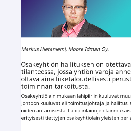
Markus Hietaniemi, Moore Idman Oy.
Osakeyhtiön hallituksen on otettav
tilanteessa, jossa yhtiön varoja annet
oltava aina liiketaloudellisesti perus
toiminnan tarkoitusta.
Osakeyhtiölain mukaan lähipiiriin kuuluvat mu
johtoon kuuluvat eli toimitusjohtaja ja hallitus. 
niiden antamisesta. Lähipiirilainojen lainmukai
erityisesti tiettyjen osakeyhtiölain yleisten pe