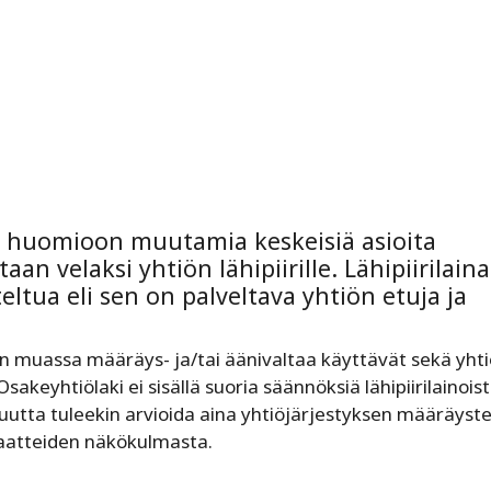
a huomioon muutamia keskeisiä asioita
aan velaksi yhtiön lähipiirille. Lähipiirilain
teltua eli sen on palveltava yhtiön etuja ja
un muassa määräys- ja/tai äänivaltaa käyttävät sekä yht
Osakeyhtiölaki ei sisällä suoria säännöksiä lähipiirilainoist
suutta tuleekin arvioida aina yhtiöjärjestyksen määräyste
riaatteiden näkökulmasta.