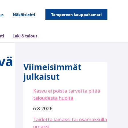
us
Näköislehti
Tampereen kauppakamari
ti
Laki & talous
vä
Viimeisimmät
julkaisut
Kasvu ei poista tarvetta pitää
taloudesta huolta
6.8.2026
Taidetta lainaksi tai osamaksulla
omaksi