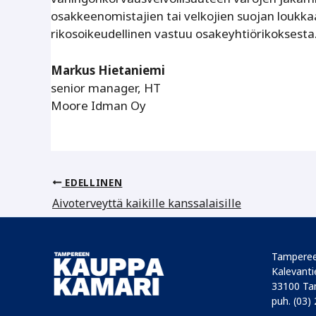
osakkeenomistajien tai velkojien suojan loukk
rikosoikeudellinen vastuu osakeyhtiörikoksesta
Markus Hietaniemi
senior manager, HT
Moore Idman Oy
EDELLINEN
Aivoterveyttä kaikille kanssalaisille
Tamperee
Kalevantie
33100 Ta
puh. (03)