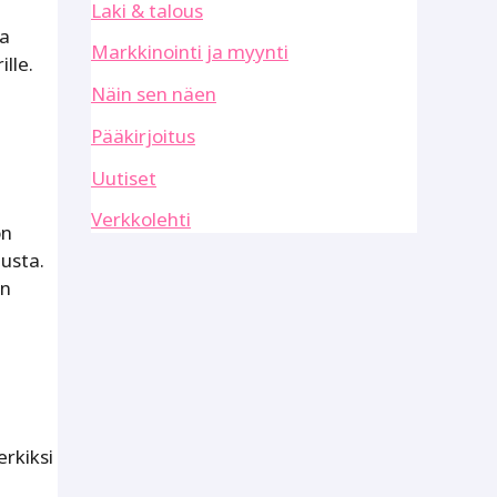
Laki & talous
ja
Markkinointi ja myynti
lle.
Näin sen näen
Pääkirjoitus
Uutiset
Verkkolehti
on
tusta.
an
rkiksi