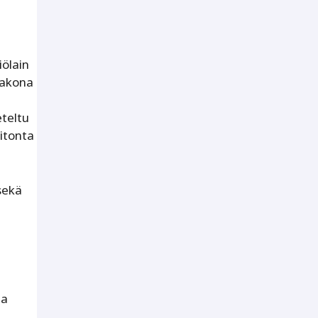
iölain
jakona
eteltu
aitonta
sekä
aa