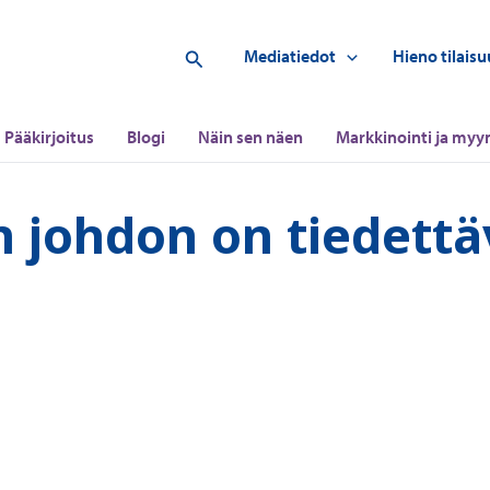
Hae
Mediatiedot
Hieno tilaisu
Pääkirjoitus
Blogi
Näin sen näen
Markkinointi ja myyn
n johdon on tiedettä