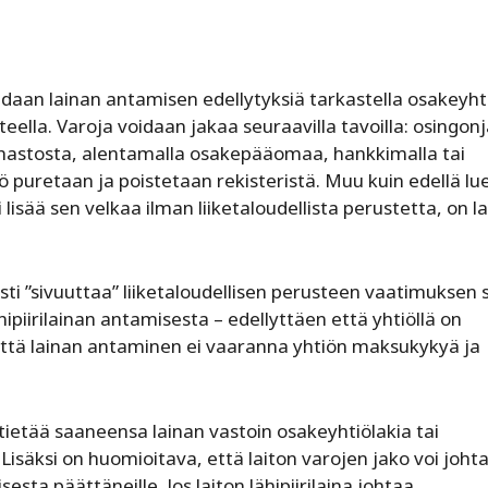
 voidaan lainan antamisen edellytyksiä tarkastella osakeyht
eella. Varoja voidaan jakaa seuraavilla tavoilla: osingon
astosta, alentamalla osakepääomaa, hankkimalla tai
ö puretaan ja poistetaan rekisteristä. Muu kuin edellä lu
lisää sen velkaa ilman liiketaloudellista perustetta, on l
ti ”sivuuttaa” liiketaloudellisen perusteen vaatimuksen 
iirilainan antamisesta – edellyttäen että yhtiöllä on
, että lainan antaminen ei vaaranna yhtiön maksukykyä ja
t tietää saaneensa lainan vastoin osakeyhtiölakia tai
Lisäksi on huomioitava, että laiton varojen jako voi joht
ta päättäneille. Jos laiton lähipiirilaina johtaa