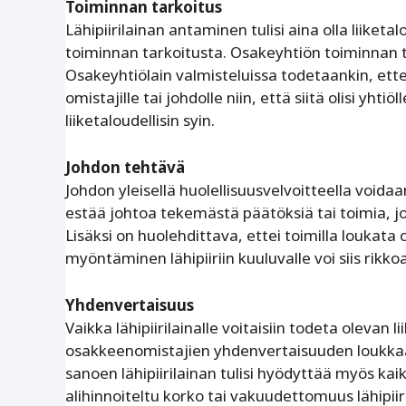
Toiminnan tarkoitus
Lähipiirilainan antaminen tulisi aina olla liiketa
toiminnan tarkoitusta. Osakeyhtiön toiminnan ta
Osakeyhtiölain valmisteluissa todetaankin, ett
omistajille tai johdolle niin, että siitä olisi yht
liiketaloudellisin syin.
Johdon tehtävä
Johdon yleisellä huolellisuusvelvoitteella voida
estää johtoa tekemästä päätöksiä tai toimia, jo
Lisäksi on huolehdittava, ettei toimilla loukat
myöntäminen lähipiiriin kuuluvalle voi siis rikko
Yhdenvertaisuus
Vaikka lähipiirilainalle voitaisiin todeta olevan
osakkeenomistajien yhdenvertaisuuden loukkaam
sanoen lähipiirilainan tulisi hyödyttää myös ka
alihinnoiteltu korko tai vakuudettomuus lähipi