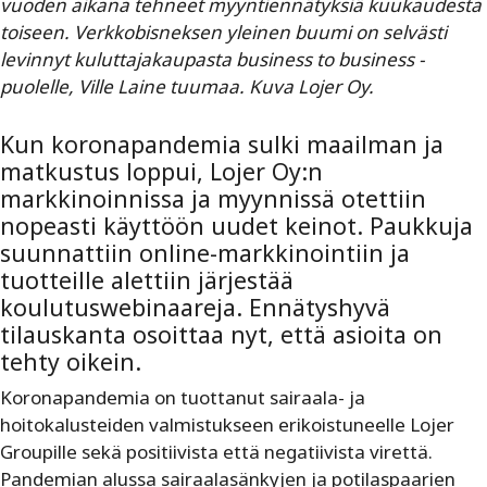
vuoden aikana tehneet myyntiennätyksiä kuukaudesta
toiseen. Verkkobisneksen yleinen buumi on selvästi
levinnyt kuluttajakaupasta business to business -
puolelle, Ville Laine tuumaa. Kuva Lojer Oy.
Kun koronapandemia sulki maailman ja
matkustus loppui, Lojer Oy:n
markkinoinnissa ja myynnissä otettiin
nopeasti käyttöön uudet keinot. Paukkuja
suunnattiin online-markkinointiin ja
tuotteille alettiin järjestää
koulutuswebinaareja. Ennätyshyvä
tilauskanta osoittaa nyt, että asioita on
tehty oikein.
Koronapandemia on tuottanut sairaala- ja
hoitokalusteiden valmistukseen erikoistuneelle Lojer
Groupille sekä positiivista että negatiivista virettä.
Pandemian alussa sairaalasänkyjen ja potilaspaarien