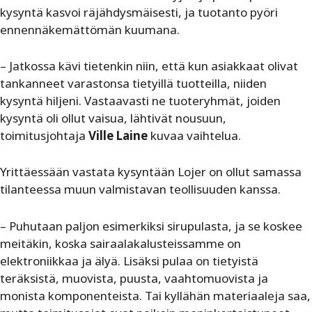
kysyntä kasvoi räjähdysmäisesti, ja tuotanto pyöri
ennennäkemättömän kuumana.
– Jatkossa kävi tietenkin niin, että kun asiakkaat olivat
tankanneet varastonsa tietyillä tuotteilla, niiden
kysyntä hiljeni. Vastaavasti ne tuoteryhmät, joiden
kysyntä oli ollut vaisua, lähtivät nousuun,
toimitusjohtaja
Ville Laine
kuvaa vaihtelua.
Yrittäessään vastata kysyntään Lojer on ollut samassa
tilanteessa muun valmistavan teollisuuden kanssa.
– Puhutaan paljon esimerkiksi sirupulasta, ja se koskee
meitäkin, koska sairaalakalusteissamme on
elektroniikkaa ja älyä. Lisäksi pulaa on tietyistä
teräksistä, muovista, puusta, vaahtomuovista ja
monista komponenteista. Tai kyllähän materiaaleja saa,