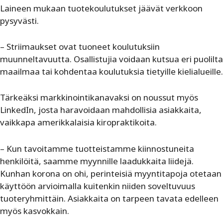
Laineen mukaan tuotekoulutukset jäävät verkkoon
pysyvästi.
– Striimaukset ovat tuoneet koulutuksiin
muunneltavuutta. Osallistujia voidaan kutsua eri puolilta
maailmaa tai kohdentaa koulutuksia tietyille kielialueille.
Tärkeäksi markkinointikanavaksi on noussut myös
LinkedIn, josta haravoidaan mahdollisia asiakkaita,
vaikkapa amerikkalaisia kiropraktikoita.
– Kun tavoitamme tuotteistamme kiinnostuneita
henkilöitä, saamme myynnille laadukkaita liidejä.
Kunhan korona on ohi, perinteisiä myyntitapoja otetaan
käyttöön arvioimalla kuitenkin niiden soveltuvuus
tuoteryhmittäin. Asiakkaita on tarpeen tavata edelleen
myös kasvokkain.