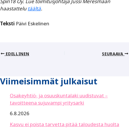
Spin18 Oy. Lue toimitusjohtaja Jussi Meresmaan
haastattelu
täältä
.
Teksti
Päivi Eskelinen
EDELLINEN
SEURAAVA
Viimeisimmät julkaisut
Osakeyhtiö- ja osuuskuntalaki uudistuvat –
tavoitteena sujuvampi yritysarki
6.8.2026
Kasvu ei poista tarvetta pitää taloudesta huolta