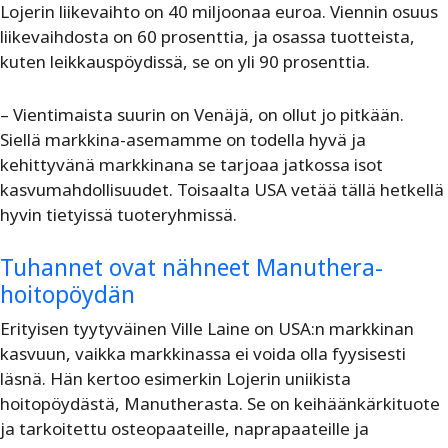
Lojerin liikevaihto on 40 miljoonaa euroa. Viennin osuus
liikevaihdosta on 60 prosenttia, ja osassa tuotteista,
kuten leikkauspöydissä, se on yli 90 prosenttia.
– Vientimaista suurin on Venäjä, on ollut jo pitkään.
Siellä markkina-asemamme on todella hyvä ja
kehittyvänä markkinana se tarjoaa jatkossa isot
kasvumahdollisuudet. Toisaalta USA vetää tällä hetkellä
hyvin tietyissä tuoteryhmissä.
Tuhannet ovat nähneet Manuthera-
hoitopöydän
Erityisen tyytyväinen Ville Laine on USA:n markkinan
kasvuun, vaikka markkinassa ei voida olla fyysisesti
läsnä. Hän kertoo esimerkin Lojerin uniikista
hoitopöydästä, Manutherasta. Se on keihäänkärkituote
ja tarkoitettu osteopaateille, naprapaateille ja