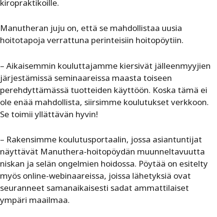
kiropraktikoille.
Manutheran juju on, että se mahdollistaa uusia
hoitotapoja verrattuna perinteisiin hoitopöytiin.
– Aikaisemmin kouluttajamme kiersivät jälleenmyyjien
järjestämissä seminaareissa maasta toiseen
perehdyttämässä tuotteiden käyttöön. Koska tämä ei
ole enää mahdollista, siirsimme koulutukset verkkoon.
Se toimii yllättävän hyvin!
– Rakensimme koulutusportaalin, jossa asiantuntijat
näyttävät Manuthera-hoitopöydän muunneltavuutta
niskan ja selän ongelmien hoidossa. Pöytää on esitelty
myös online-webinaareissa, joissa lähetyksiä ovat
seuranneet samanaikaisesti sadat ammattilaiset
ympäri maailmaa.