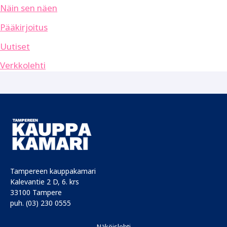
Näin sen näen
Pääkirjoitus
Uutiset
Verkkolehti
Tampereen kauppakamari
Kalevantie 2 D, 6. krs
33100 Tampere
puh. (03) 230 0555
Näköislehti