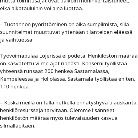
mutta toimitusajat ovat paikoin moninkertaistuneet,
eikä aikatauluihin voi aina luottaa.
– Tuotannon pyörittäminen on aika sumplimista, sillä
suunnitelmat muuttuvat yhtenään tilanteiden eläessä
ja vaihtuessa.
Työvoimapulaa Lojerissa ei podeta. Henkilöstön määrää
on kasvatettu viime ajat ripeästi. Konserni työllistää
yhteensä runsaat 200 henkeä Sastamalassa,
Kempeleessä ja Hollolassa. Sastamala työllistää eniten,
110 henkeä.
– Koska meillä on tällä hetkellä ennätyshyvä tilauskanta,
henkilöresursseja tarvitaan. Olemme lisänneet
henkilöstön määrää myös tulevaisuuden kasvua
silmälläpitäen.