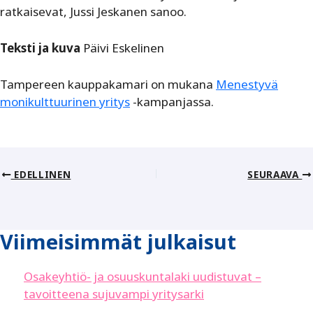
ratkaisevat, Jussi Jeskanen sanoo.
Teksti ja kuva
Päivi Eskelinen
Tampereen kauppakamari on mukana
Menestyvä
monikulttuurinen yritys
-kampanjassa.
EDELLINEN
SEURAAVA
Viimeisimmät julkaisut
Osakeyhtiö- ja osuuskuntalaki uudistuvat –
tavoitteena sujuvampi yritysarki