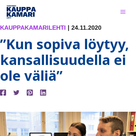
Siirry
sisältöön
KAUPPAKAMARILEHTI
|
24.11.2020
”Kun sopiva löytyy,
kansallisuudella ei
ole väliä”