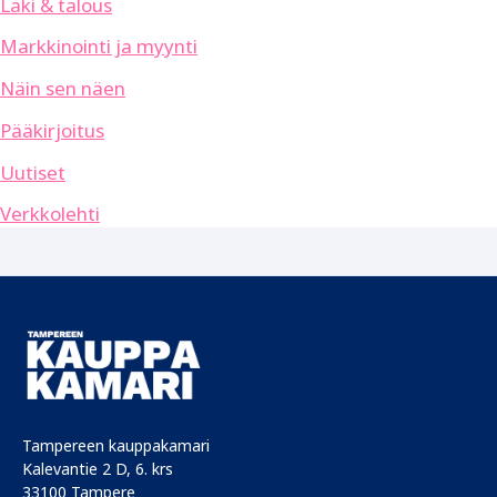
Laki & talous
Markkinointi ja myynti
Näin sen näen
Pääkirjoitus
Uutiset
Verkkolehti
Tampereen kauppakamari
Kalevantie 2 D, 6. krs
33100 Tampere