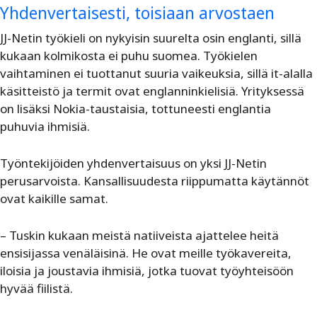
Yhdenvertaisesti, toisiaan arvostaen
JJ-Netin työkieli on nykyisin suurelta osin englanti, sillä
kukaan kolmikosta ei puhu suomea. Työkielen
vaihtaminen ei tuottanut suuria vaikeuksia, sillä it-alalla
käsitteistö ja termit ovat englanninkielisiä. Yrityksessä
on lisäksi Nokia-taustaisia, tottuneesti englantia
puhuvia ihmisiä.
Työntekijöiden yhdenvertaisuus on yksi JJ-Netin
perusarvoista. Kansallisuudesta riippumatta käytännöt
ovat kaikille samat.
– Tuskin kukaan meistä natiiveista ajattelee heitä
ensisijassa venäläisinä. He ovat meille työkavereita,
iloisia ja joustavia ihmisiä, jotka tuovat työyhteisöön
hyvää fiilistä.