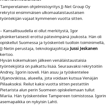
Tamperelainen ohjelmistoyritys JJ-Net Group Oy
rekrytoi ensimmäisen ulkomaalaistaustaisen
työntekijän vajaat kymmenen vuotta sitten.
– Kansallisuudella ei ollut merkitystä, Igor
yksinkertaisesti erottui pätevimpänä joukosta. Hän oli
opiskellut Suomessa ja työskenteli tuolloin toiminimellä,
JJ-Netin perustaja, teknologiajohtaja
Jussi Jeskanen
kertoo.
Hyvän kokemuksen jälkeen venäläistaustaisia
työntekijöitä on palkattu lisää. Seuraavaksi rekrytoitiin
Andrey, Igorin isoveli. Hän asuu ja työskentelee
Uljanovskissa, alueella, jota voidaan kutsua Venäjän
Piilaaksoksi. Reilut kaksi vuotta sitten pestattiin
Pietarista alun perin Suomeen opiskelemaan tullut
Mariia. Hän työskentelee Tampereen toimistossa. Igorin
asemapaikka on nykyisin Lahti.