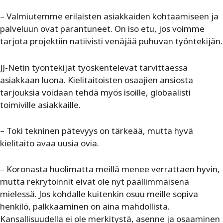
– Valmiutemme erilaisten asiakkaiden kohtaamiseen ja
palveluun ovat parantuneet. On iso etu, jos voimme
tarjota projektiin natiivisti venäjää puhuvan työntekijän.
JJ-Netin työntekijät työskentelevät tarvittaessa
asiakkaan luona. Kielitaitoisten osaajien ansiosta
tarjouksia voidaan tehdä myös isoille, globaalisti
toimiville asiakkaille.
– Toki tekninen pätevyys on tärkeää, mutta hyvä
kielitaito avaa uusia ovia.
– Koronasta huolimatta meillä menee verrattaen hyvin,
mutta rekrytoinnit eivät ole nyt päällimmäisenä
mielessä. Jos kohdalle kuitenkin osuu meille sopiva
henkilö, palkkaaminen on aina mahdollista.
Kansallisuudella ei ole merkitystä, asenne ja osaaminen