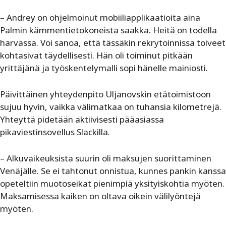
– Andrey on ohjelmoinut mobiiliapplikaatioita aina
Palmin kämmentietokoneista saakka. Heitä on todella
harvassa. Voi sanoa, että tässäkin rekrytoinnissa toiveet
kohtasivat täydellisesti. Hän oli toiminut pitkään
yrittäjänä ja työskentelymalli sopi hänelle mainiosti.
Päivittäinen yhteydenpito Uljanovskin etätoimistoon
sujuu hyvin, vaikka välimatkaa on tuhansia kilometrejä.
Yhteyttä pidetään aktiivisesti pääasiassa
pikaviestinsovellus Slackilla.
– Alkuvaikeuksista suurin oli maksujen suorittaminen
Venäjälle. Se ei tahtonut onnistua, kunnes pankin kanssa
opeteltiin muotoseikat pienimpiä yksityiskohtia myöten.
Maksamisessa kaiken on oltava oikein välilyöntejä
myöten.