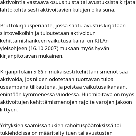
aktivointia vastaava osuus tuista tai avustuksista kirjata
lähtökohtaisesti aktivoitavien kulujen oikaisuna.
Bruttokirjausperiaate, jossa saatu avustus kirjataan
siirtovelkoihin ja tuloutetaan aktivoidun
kehittämishankeen vaikutusaikana, on KILAn
yleisohjeen (16.10.2007) mukaan myös hyvän
kirjanpitotavan mukainen.
Kirjanpitolain 5:8§:n mukaisesti kehittämismenot saa
aktivoida, jos niiden odotetaan tuottavan tuloa
useampana tilikautena, ja poistaa vaikutusaikanaan,
enintään kymmenessä vuodessa. Huomioitava on myös
aktivoitujen kehittämismenojen rajoite varojen jakoon
liittyen.
Yrityksien saamissa tukien rahoituspäätöksissä tai
tukiehdoissa on määritelty tuen tai avustusten