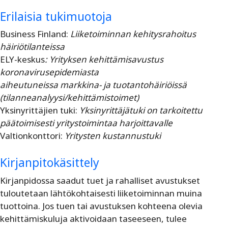
Erilaisia tukimuotoja
Business Finland:
Liiketoiminnan kehitysrahoitus
häiriötilanteissa
ELY-keskus
:
Yrityksen kehittämisavustus
koronavirusepidemiasta
aiheutuneissa markkina- ja tuotantohäiriöissä
(tilanneanalyysi/kehittämistoimet)
Yksinyrittäjien tuki:
Yksinyrittäjätuki on tarkoitettu
päätoimisesti yritystoimintaa harjoittavalle
Valtionkonttori:
Yritysten kustannustuki
Kirjanpitokäsittely
Kirjanpidossa saadut tuet ja rahalliset avustukset
tuloutetaan lähtökohtaisesti liiketoiminnan muina
tuottoina. Jos tuen tai avustuksen kohteena olevia
kehittämiskuluja aktivoidaan taseeseen, tulee