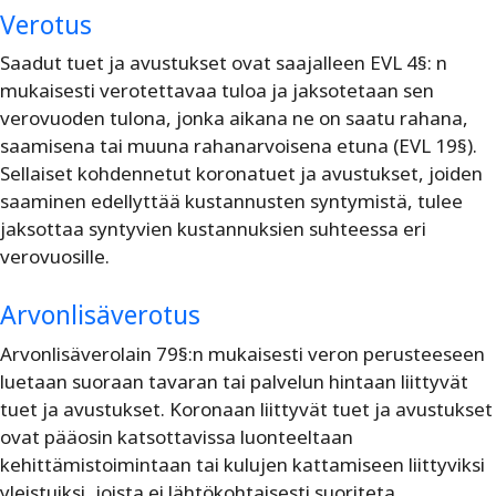
Verotus
Saadut tuet ja avustukset ovat saajalleen EVL 4§: n
mukaisesti verotettavaa tuloa ja jaksotetaan sen
verovuoden tulona, jonka aikana ne on saatu rahana,
saamisena tai muuna rahanarvoisena etuna (EVL 19§).
Sellaiset kohdennetut koronatuet ja avustukset, joiden
saaminen edellyttää kustannusten syntymistä, tulee
jaksottaa syntyvien kustannuksien suhteessa eri
verovuosille.
Arvonlisäverotus
Arvonlisäverolain 79§:n mukaisesti veron perusteeseen
luetaan suoraan tavaran tai palvelun hintaan liittyvät
tuet ja avustukset. Koronaan liittyvät tuet ja avustukset
ovat pääosin katsottavissa luonteeltaan
kehittämistoimintaan tai kulujen kattamiseen liittyviksi
yleistuiksi, joista ei lähtökohtaisesti suoriteta