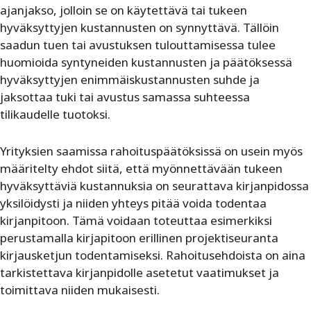
ajanjakso, jolloin se on käytettävä tai tukeen
hyväksyttyjen kustannusten on synnyttävä. Tällöin
saadun tuen tai avustuksen tulouttamisessa tulee
huomioida syntyneiden kustannusten ja päätöksessä
hyväksyttyjen enimmäiskustannusten suhde ja
jaksottaa tuki tai avustus samassa suhteessa
tilikaudelle tuotoksi.
Yrityksien saamissa rahoituspäätöksissä on usein myös
määritelty ehdot siitä, että myönnettävään tukeen
hyväksyttäviä kustannuksia on seurattava kirjanpidossa
yksilöidysti ja niiden yhteys pitää voida todentaa
kirjanpitoon. Tämä voidaan toteuttaa esimerkiksi
perustamalla kirjapitoon erillinen projektiseuranta
kirjausketjun todentamiseksi. Rahoitusehdoista on aina
tarkistettava kirjanpidolle asetetut vaatimukset ja
toimittava niiden mukaisesti.