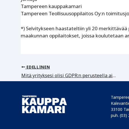
Tampereen kauppakamari
Tampereen Teollisuusoppilaitos Oy:n toimitusjo
*) Selvitykseen haastateltiin yli 20 merkittävää
maakunnan oppilaitokset, joissa koulutetaan am
EDELLINEN
Mitä yrityksesi olisi GDPR:n perusteella ainakin pitänyt tehdä
Tamperee
Kalevantie
33100 Ta
puh. (03)