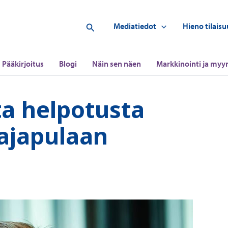
Hae
Mediatiedot
Hieno tilaisu
Pääkirjoitus
Blogi
Näin sen näen
Markkinointi ja myyn
a helpotusta
aajapulaan