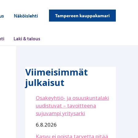
us
Näköislehti
Tampereen kauppakamari
ti
Laki & talous
Viimeisimmät
julkaisut
Osakeyhtiö- ja osuuskuntalaki
uudistuvat – tavoitteena
sujuvampi yritysarki
6.8.2026
Kasvu ei poista tarvetta pitää