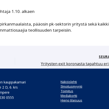
htaja 1.10. alkaen
 pirkanmaalaista, pääosin pk-sektorin yritystä sekä kaikki
mattiosaajia teollisuuden tarpeisiin.
SEUR
Näköislehti
n kauppakamari
Ilmoitusmyynti
 2 D, 6. krs
Toimitus
mpere
Mediakortti
 230 0555
Hieno tilaisuus