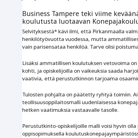
Business Tampere teki viime keväänä
koulutusta luotaavan Konepajakoulu 2
Selvityksestä* kävi ilmi, että Pirkanmaalla val
henkilötyövuotta vuodessa, mutta ammatillises
vain parisensataa henkilöä. Tarve olisi poistum
Lisäksi ammatillisen koulutuksen vetovoima on h
kohti, ja opiskelijoilla on vaikeuksia saada har
vaativia, että perustutkinnon tarjoama osaamine
Tulosten pohjalta on päätetty ryhtyä toimiin. 
teollisuusoppilaitosmalli uudenlaisessa konep
hetken vaatimuksia vastaavalle tasolle.
Perustutkinto-opiskelijoille malli voisi hyvin ol
oppisopimuksella koulutuskonepajaympäristössä.