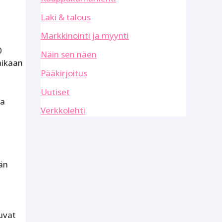
Laki & talous
Markkinointi ja myynti
0
Näin sen näen
aikaan
Pääkirjoitus
Uutiset
aa
Verkkolehti
än
uvat