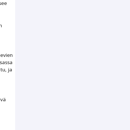
tsee
n
levien
osassa
tu, ja
ävä