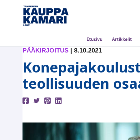
Siirry
sisältöön
Etusivu
Artikkelit
PÄÄKIRJOITUS
|
8.10.2021
Konepajakoulust
teollisuuden os