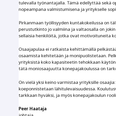
tulevalla työnantajalla. Tämä edellyttää sekä o
nopeampana valmistumisena ja yritykselle so
Pirkanmaan työllisyyden kuntakokeilussa on täll
perustutkinto jo valmiina ja valtaosalla on jok
sellaisia henkilöitä, jotka ovat motivoituneita
Osaajapulaa ei ratkaista kehittämällä pelkäst
osaamista kehitetään ja monipuolistetaan. Pel
yrityksistä koko kapasiteetin tehokkaan käytön. 
tätä moniosaajuutta konepajakoulussa on tarko
On vielä yksi keino varmistaa yrityksille osaa
koeponnistetaan lähitulevaisuudessa. Koulutus
tarkkaan hyväksi, ja myös konepajakoulun rool
Peer Haataja
johtaja