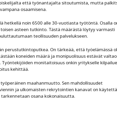
piskelijalta että työnantajalta sitoutumista, mutta palki
pivampana osaamisena.
ä hetkellä noin 6500 alle 30-vuotiasta työtöntä. Osalla o
in toisen asteen tutkinto. Tästä määrästä löytyy varmasti
 kouluttautumaan teollisuuden palvelukseen.
ään perustutkintoputkea. On tärkeää, että työelämässä o
kästään koneiden määrä ja monipuolisuus estävät valta
Työntekijöiden monitaitoisuus onkin yritykselle kilpailue
itus kehittää.
jia: työperäinen maahanmuutto. Sen mahdollisuudet
viennin ja ulkomaisten rekrytointien kanavat on käytett
i tarkennetaan osana kokonaisuutta.