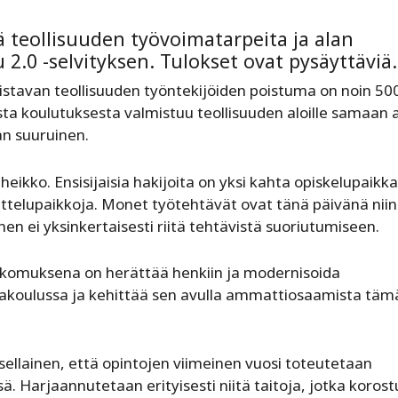
 teollisuuden työvoimatarpeita ja alan
.0 -selvityksen. Tulokset ovat pysäyttäviä.
mistavan teollisuuden työntekijöiden poistuma on noin 50
ta koulutuksesta valmistuu teollisuuden aloille samaan 
an suuruinen.
eikko. Ensisijaisia hakijoita on yksi kahta opiskelupaikk
joittelupaikkoja. Monet työtehtävät ovat tänä päivänä niin
n ei yksinkertaisesti riitä tehtävistä suoriutumiseen.
Aikomuksena on herättää henkiin ja modernisoida
ajakoulussa ja kehittää sen avulla ammattiosaamista täm
la sellainen, että opintojen viimeinen vuosi toteutetaan
 Harjaannutetaan erityisesti niitä taitoja, jotka korost