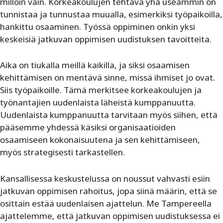
milloin vain. Korkeakoulujen tehtävä yhä useammin on
tunnistaa ja tunnustaa muualla, esimerkiksi työpaikoilla,
hankittu osaaminen. Työssä oppiminen onkin yksi
keskeisiä jatkuvan oppimisen uudistuksen tavoitteita.
Aika on tiukalla meillä kaikilla, ja siksi osaamisen
kehittämisen on mentävä sinne, missä ihmiset jo ovat.
Siis työpaikoille. Tämä merkitsee korkeakoulujen ja
työnantajien uudenlaista läheistä kumppanuutta.
Uudenlaista kumppanuutta tarvitaan myös siihen, että
pääsemme yhdessä käsiksi organisaatioiden
osaamiseen kokonaisuutena ja sen kehittämiseen,
myös strategisesti tarkastellen.
Kansallisessa keskustelussa on noussut vahvasti esiin
jatkuvan oppimisen rahoitus, jopa siinä määrin, että se
osittain estää uudenlaisen ajattelun. Me Tampereella
ajattelemme, että jatkuvan oppimisen uudistuksessa ei