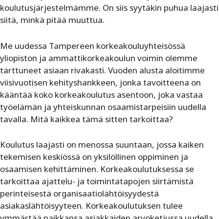
koulutusjärjestelmämme. On siis syytäkin puhua laajasti
siitä, minkä pitää muuttua.
Me uudessa Tampereen korkeakouluyhteisössä
yliopiston ja ammattikorkeakoulun voimin olemme
tarttuneet asiaan rivakasti. Vuoden alusta aloitimme
viisivuotisen kehityshankkeen, jonka tavoitteena on
kääntää koko korkeakoulutus asentoon, joka vastaa
työelämän ja yhteiskunnan osaamistarpeisiin uudella
tavalla. Mitä kaikkea tämä sitten tarkoittaa?
Koulutus laajasti on menossa suuntaan, jossa kaiken
tekemisen keskiössä on yksilöllinen oppiminen ja
osaamisen kehittäminen. Korkeakoulutuksessa se
tarkoittaa ajattelu- ja toimintatapojen siirtämistä
perinteisestä organisaatiolähtöisyydestä
asiakaslähtöisyyteen. Korkeakoulutuksen tulee
ymmärtää paikkansa asiakkaiden arvoketjussa uudella