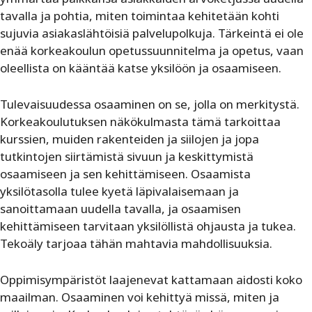
tavalla ja pohtia, miten toimintaa kehitetään kohti
sujuvia asiakaslähtöisiä palvelupolkuja. Tärkeintä ei ole
enää korkeakoulun opetussuunnitelma ja opetus, vaan
oleellista on kääntää katse yksilöön ja osaamiseen.
Tulevaisuudessa osaaminen on se, jolla on merkitystä.
Korkeakoulutuksen näkökulmasta tämä tarkoittaa
kurssien, muiden rakenteiden ja siilojen ja jopa
tutkintojen siirtämistä sivuun ja keskittymistä
osaamiseen ja sen kehittämiseen. Osaamista
yksilötasolla tulee kyetä läpivalaisemaan ja
sanoittamaan uudella tavalla, ja osaamisen
kehittämiseen tarvitaan yksilöllistä ohjausta ja tukea.
Tekoäly tarjoaa tähän mahtavia mahdollisuuksia.
Oppimisympäristöt laajenevat kattamaan aidosti koko
maailman. Osaaminen voi kehittyä missä, miten ja