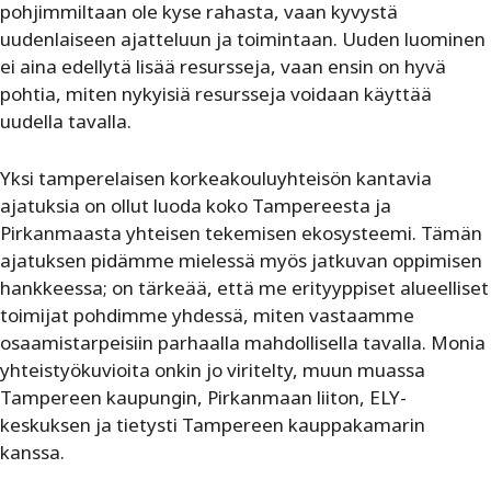
pohjimmiltaan ole kyse rahasta, vaan kyvystä
uudenlaiseen ajatteluun ja toimintaan. Uuden luominen
ei aina edellytä lisää resursseja, vaan ensin on hyvä
pohtia, miten nykyisiä resursseja voidaan käyttää
uudella tavalla.
Yksi tamperelaisen korkeakouluyhteisön kantavia
ajatuksia on ollut luoda koko Tampereesta ja
Pirkanmaasta yhteisen tekemisen ekosysteemi. Tämän
ajatuksen pidämme mielessä myös jatkuvan oppimisen
hankkeessa; on tärkeää, että me erityyppiset alueelliset
toimijat pohdimme yhdessä, miten vastaamme
osaamistarpeisiin parhaalla mahdollisella tavalla. Monia
yhteistyökuvioita onkin jo viritelty, muun muassa
Tampereen kaupungin, Pirkanmaan liiton, ELY-
keskuksen ja tietysti Tampereen kauppakamarin
kanssa.