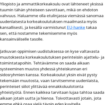
Yliopisto ja ammattikorkeakoulu ovat lähteneet yksissä
tuumin tähän yhteiseen savottaan, mikä on ehdoton
vahvuus. Haluamme olla etulinjassa viemässä sanomaa
uudenlaisesta korkeakoulutuksen maailmasta myös
kansallisesti, ja kesällä varmistunut
EU-hanke
takaa
sen, että nostamme tekemisemme myös
kansainväliselle tasolle.
Jatkuvan oppimisen uudistuksessa on kyse valtavasta
muutoksesta korkeakoulutuksen perinteisiin ajattelu- ja
toimintatapoihin. Tehtävämme on saada aikaan
systeeminen muutos yhdessä yhteiskunnan eri
sidosryhmien kanssa. Korkeakoulut yksin eivät pysty
tekemään muutosta, vaan tarvitsemme uudenlaista,
perinteiset siilot ylittävää ennakkoluulotonta
yhteistyötä. Ennen kaikkea tarvitaan lujaa tahtoa saada
aikaan jotain uutta ja hienoa. Toivottavasti jotain, jota
emme ehkä osaa vielä täysin edes kuvitella.