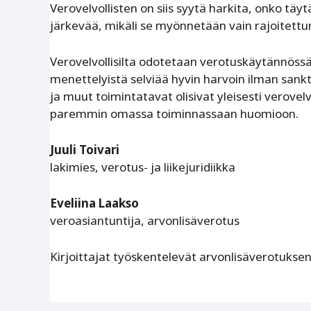
Verovelvollisten on siis syytä harkita, onko t
järkevää, mikäli se myönnetään vain rajoitettu
Verovelvollisilta odotetaan verotuskäytännössä 
menettelyistä selviää hyvin harvoin ilman sankt
ja muut toimintatavat olisivat yleisesti verovelv
paremmin omassa toiminnassaan huomioon.
Juuli Toivari
lakimies, verotus- ja liikejuridiikka
Eveliina Laakso
veroasiantuntija, arvonlisäverotus
Kirjoittajat työskentelevät arvonlisäverotuksen