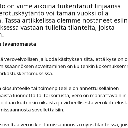
o on viime aikoina tiukentanut linjaansa
verotuskäytäntö voi tämän vuoksi olla
. Tässä artikkelissa olemme nostaneet esiin
sessa vastaan tulleita tilanteita, joista
n.
n tavanomaista
 verovelvollisen ja luoda käsityksen siitä, että kyse on o
rtämissäännöksen soveltaminen on kuitenkin kokemukse
arkastuskertomuksissa.
olosuhteelle tai toimenpiteelle on annettu sellainen
naista luonnetta tai tarkoitusta, vero on määrättävä niin
oidaan kuitenkin oikaista ja virheellisestä verokohtelust
issäännöstä sovellettaisiin.
soveltaa veron kiertämissäännöstä myös tilanteissa, joi