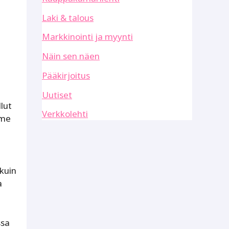
Laki & talous
Markkinointi ja myynti
Näin sen näen
Pääkirjoitus
Uutiset
llut
Verkkolehti
mme
 kuin
a
ssa