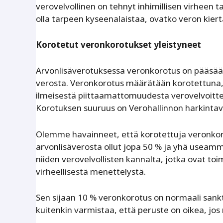
verovelvollinen on tehnyt inhimillisen virheen ta
olla tarpeen kyseenalaistaa, ovatko veron kiert
Korotetut veronkorotukset yleistyneet
Arvonlisäverotuksessa veronkorotus on pääsään
verosta. Veronkorotus määrätään korotettuna, k
ilmeisestä piittaamattomuudesta verovelvoitte
Korotuksen suuruus on Verohallinnon harkintav
Olemme havainneet, että korotettuja veronko
arvonlisäverosta ollut jopa 50 % ja yhä useamm
niiden verovelvollisten kannalta, jotka ovat t
virheellisestä menettelystä.
Sen sijaan 10 % veronkorotus on normaali sankt
kuitenkin varmistaa, että peruste on oikea, jo