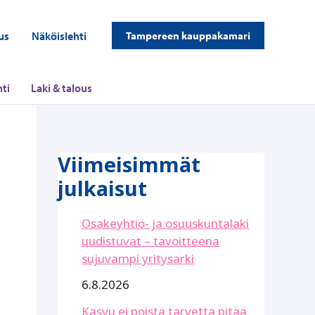
us
Näköislehti
Tampereen kauppakamari
ti
Laki & talous
Viimeisimmät
julkaisut
Osakeyhtiö- ja osuuskuntalaki
uudistuvat – tavoitteena
sujuvampi yritysarki
6.8.2026
Kasvu ei poista tarvetta pitää