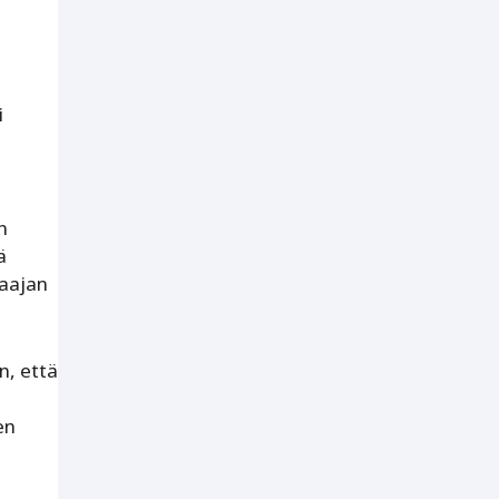
i
n
ä
laajan
n, että
en