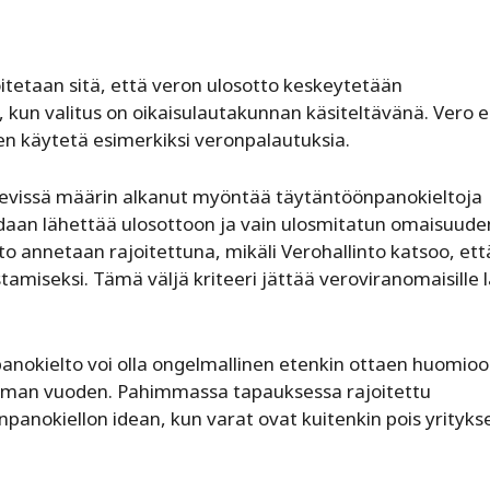
tetaan sitä, että veron ulosotto keskeytetään
 kun valitus on oikaisulautakunnan käsiteltävänä. Vero e
n käytetä esimerkiksi veronpalautuksia.
evissä määrin alkanut myöntää täytäntöönpanokieltoja
oidaan lähettää ulosottoon ja vain ulosmitatun omaisuude
to annetaan rajoitettuna, mikäli Verohallinto katsoo, ett
amiseksi. Tämä väljä kriteeri jättää veroviranomaisille 
panokielto voi olla ongelmallinen etenkin ottaen huomioo
mman vuoden. Pahimmassa tapauksessa rajoitettu
panokiellon idean, kun varat ovat kuitenkin pois yrityks