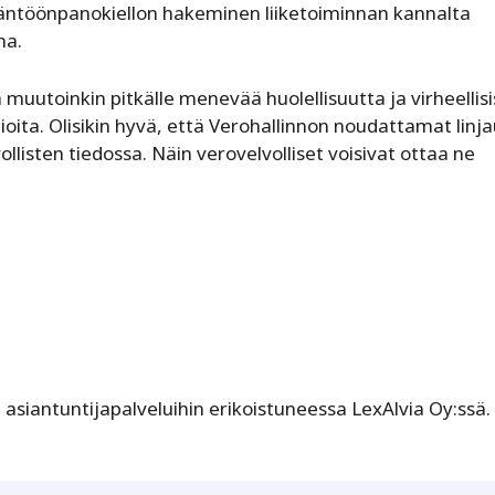
äytäntöönpanokiellon hakeminen liiketoiminnan kannalta
na.
muutoinkin pitkälle menevää huolellisuutta ja virheellisi
ioita. Olisikin hyvä, että Verohallinnon noudattamat linj
ollisten tiedossa. Näin verovelvolliset voisivat ottaa ne
 asiantuntijapalveluihin erikoistuneessa LexAlvia Oy:ssä.