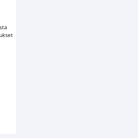
stä
aukset