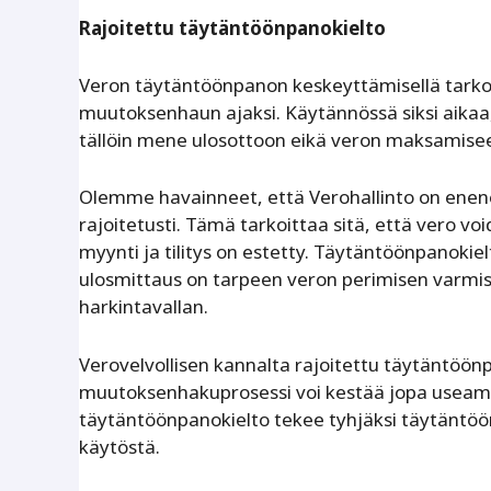
Rajoitettu täytäntöönpanokielto
Veron täytäntöönpanon keskeyttämisellä tarkoi
muutoksenhaun ajaksi. Käytännössä siksi aikaa,
tällöin mene ulosottoon eikä veron maksamisee
Olemme havainneet, että Verohallinto on enen
rajoitetusti. Tämä tarkoittaa sitä, että vero v
myynti ja tilitys on estetty. Täytäntöönpanokiel
ulosmittaus on tarpeen veron perimisen varmist
harkintavallan.
Verovelvollisen kannalta rajoitettu täytäntöön
muutoksenhakuprosessi voi kestää jopa usea
täytäntöönpanokielto tekee tyhjäksi täytäntöön
käytöstä.