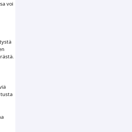
sa voi
tystä
en
rästä.
viä
etusta
aa