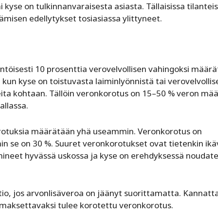
i kyse on tulkinnanvaraisesta asiasta. Tällaisissa tilanteis
ämisen edellytykset tosiasiassa ylittyneet.
töisesti 10 prosenttia verovelvollisen vahingoksi määrä
un kyse on toistuvasta laiminlyönnistä tai verovelvollis
ita kohtaan. Tällöin veronkorotus on 15–50 % veron mää
allassa.
rotuksia määrätään yhä useammin. Veronkorotus on
in se on 30 %. Suuret veronkorotukset ovat tietenkin ikä
oimineet hyvässä uskossa ja kyse on erehdyksessä noudat
io, jos arvonlisäveroa on jäänyt suorittamatta. Kannatt
s maksettavaksi tulee korotettu veronkorotus.