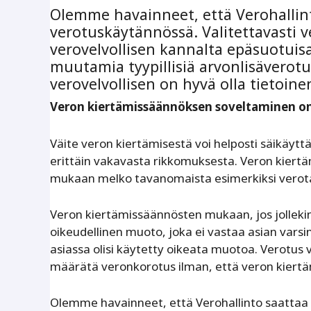
Olemme havainneet, että Verohallint
verotuskäytännössä. Valitettavasti 
verovelvollisen kannalta epäsuotuisa
muutamia tyypillisiä arvonlisäverotuk
verovelvollisen on hyvä olla tietoine
Veron kiertämissäännöksen soveltaminen o
Väite veron kiertämisestä voi helposti säikäyttää
erittäin vakavasta rikkomuksesta. Veron kie
mukaan melko tavanomaista esimerkiksi verot
Veron kiertämissäännösten mukaan, jos jollekin 
oikeudellinen muoto, joka ei vastaa asian varsi
asiassa olisi käytetty oikeata muotoa. Verotus v
määrätä veronkorotus ilman, että veron kiertäm
Olemme havainneet, että Verohallinto saattaa 