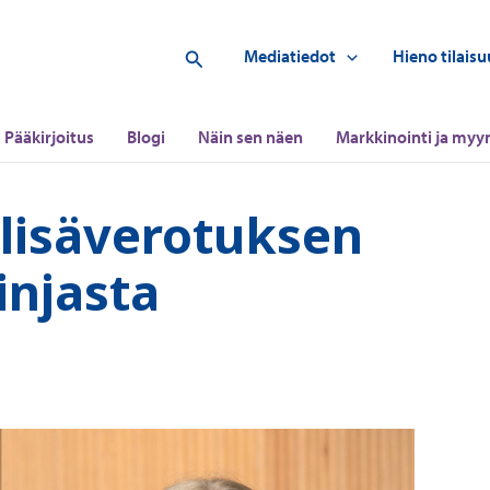
Hae
Mediatiedot
Hieno tilaisu
Pääkirjoitus
Blogi
Näin sen näen
Markkinointi ja myyn
lisäverotuksen
injasta