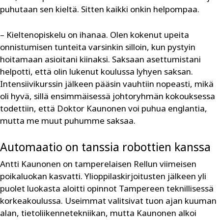
puhutaan sen kieltä. Sitten kaikki onkin helpompaa.
– Kieltenopiskelu on ihanaa. Olen kokenut upeita
onnistumisen tunteita varsinkin silloin, kun pystyin
hoitamaan asioitani kiinaksi. Saksaan asettumistani
helpotti, että olin lukenut koulussa lyhyen saksan.
Intensiivikurssin jälkeen pääsin vauhtiin nopeasti, mikä
oli hyvä, sillä ensimmäisessä johtoryhmän kokouksessa
todettiin, että Doktor Kaunonen voi puhua englantia,
mutta me muut puhumme saksaa.
Automaatio on tanssia robottien kanssa
Antti Kaunonen on tamperelaisen Rellun viimeisen
poikaluokan kasvatti. Ylioppilaskirjoitusten jälkeen yli
puolet luokasta aloitti opinnot Tampereen teknillisessä
korkeakoulussa. Useimmat valitsivat tuon ajan kuuman
alan, tietoliikennetekniikan, mutta Kaunonen alkoi