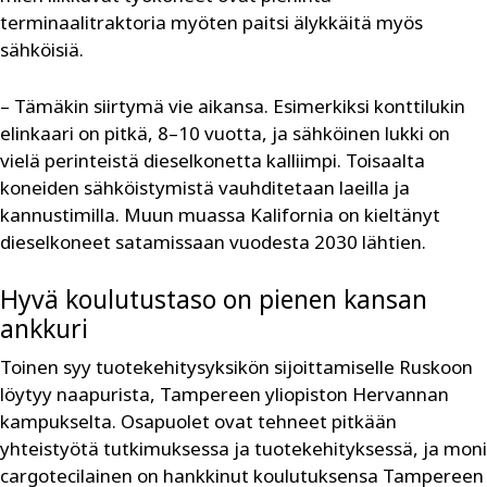
terminaalitraktoria myöten paitsi älykkäitä myös
sähköisiä.
– Tämäkin siirtymä vie aikansa. Esimerkiksi konttilukin
elinkaari on pitkä, 8–10 vuotta, ja sähköinen lukki on
vielä perinteistä dieselkonetta kalliimpi. Toisaalta
koneiden sähköistymistä vauhditetaan laeilla ja
kannustimilla. Muun muassa Kalifornia on kieltänyt
dieselkoneet satamissaan vuodesta 2030 lähtien.
Hyvä koulutustaso on pienen kansan
ankkuri
Toinen syy tuotekehitysyksikön sijoittamiselle Ruskoon
löytyy naapurista, Tampereen yliopiston Hervannan
kampukselta. Osapuolet ovat tehneet pitkään
yhteistyötä tutkimuksessa ja tuotekehityksessä, ja moni
cargotecilainen on hankkinut koulutuksensa Tampereen