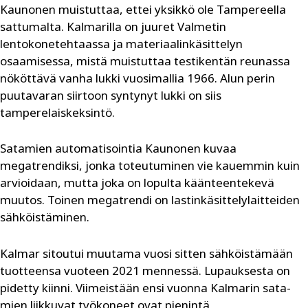
Kaunonen muistuttaa, ettei yksikkö ole Tampereella
sattumalta. Kalmarilla on juuret Valmetin
lentokonetehtaassa ja materiaalinkäsittelyn
osaamisessa, mistä muistuttaa testikentän reunassa
nököttävä vanha lukki vuosimallia 1966. Alun perin
puutavaran siirtoon syntynyt lukki on siis
tamperelaiskeksintö.
Satamien automatisointia Kaunonen kuvaa
megatrendiksi, jonka toteutuminen vie kauemmin kuin
arvioidaan, mutta joka on lopulta käänteentekevä
muutos. Toinen megatrendi on lastinkäsittelylaitteiden
sähköistäminen.
Kalmar sitoutui muutama vuosi sitten sähköistämään
tuotteensa vuoteen 2021 mennessä. Lupauksesta on
pidetty kiinni. Viimeistään ensi vuonna Kalmarin sata­
mien liikkuvat työkoneet ovat pienintä