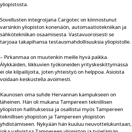
yliopistosta.
Sovellusten integroijana Cargotec on kiinnostunut
varsinkin yliopiston konenäön, automaatiotekniikan ja
sähkötekniikan osaamisesta. Vastavuoroisesti se
tarjoaa takapihansa testausmahdollisuuksia yliopistolle.
– Pirkanmaa on muutenkin meille hyvä paikka.
Älykkäiden, liikkuvien työkoneiden yrityskeskittymässä
ei ole kilpailijoita, joten yhteistyö on helppoa. Asioista
voidaan keskustella avoimesti.
Kaunosen oma suhde Hervannan kampukseen on
läheinen. Hän oli mukana Tampereen teknillisen
yliopiston hallituksessa ja osallistui myös Tampereen
teknillisen yliopiston ja Tampereen yliopiston
yhdistämiseen. Nykyään hän kuuluu neuvottelukuntaan,
joka vahvistaa Tampereen yliopiston ja työelämän