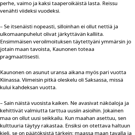
perhe, vaimo ja kaksi taaperoikäistä lasta. Reissu
venähti viideksi vuodeksi.
– Se itsenäisti nopeasti, silloinhan ei ollut nettiä ja
ulkomaanpuhelut olivat järkyttävän kalliita.
Ensimmäisen veroilmoituksen täytettyäni ymmärsin jo
jotain maan tavoista, Kaunonen toteaa
pragmaattisesti.
Kaunonen on asunut uransa aikana myös pari vuotta
Kiinassa. Viimeisin pitkä oleskelu oli Saksassa, missä
kului kahdeksan vuotta.
– Sain näistä vuosista kaiken. Ne avasivat näköaloja ja
kehittivät valmiutta tarttua uusiin asioihin. Jokainen
maa on ollut uusi seikkailu. Kun maahan asettuu, sen
kulttuuria täytyy rakastaa. Ensiksi on otettava haltuun
kieli, se on päätöksistä tärkein: maassa maan tavalla ja