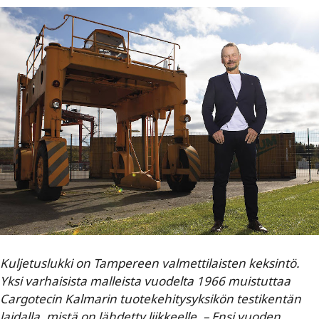
Kuljetuslukki on Tampereen valmettilaisten keksintö.
Yksi varhaisista malleista vuodelta 1966 muistuttaa
Cargotecin Kalmarin tuotekehitysyksikön testikentän
laidalla, mistä on lähdetty liikkeelle. – Ensi vuoden