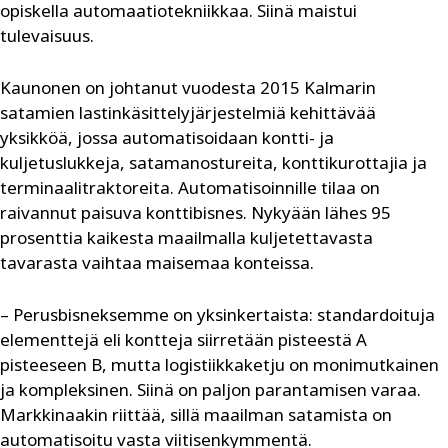
opiskella automaatiotekniikkaa. Siinä maistui
tulevaisuus.
Kaunonen on johtanut vuodesta 2015 Kalmarin
satamien lastinkäsittelyjärjestelmiä kehittävää
yksikköä, jossa automatisoidaan kontti- ja
kuljetuslukkeja, satamanostureita, konttikurottajia ja
terminaalitraktoreita. Automatisoinnille tilaa on
raivannut paisuva konttibisnes. Nykyään lähes 95
prosenttia kaikesta maailmalla kuljetettavasta
tavarasta vaihtaa maisemaa konteissa.
– Perusbisneksemme on yksinkertaista: standardoituja
elementtejä eli kontteja siirretään pisteestä A
pisteeseen B, mutta logistiikkaketju on monimutkainen
ja kompleksinen. Siinä on paljon parantamisen varaa.
Markkinaakin riittää, sillä maailman satamista on
automatisoitu vasta viitisenkymmentä.