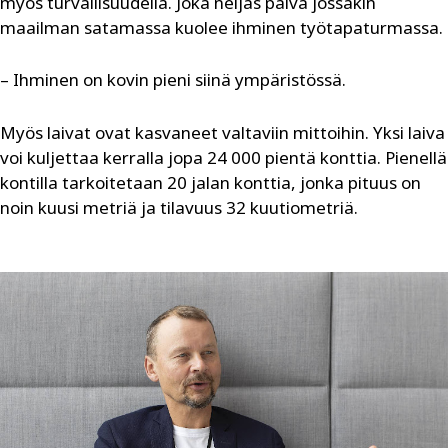
myös turvallisuudella. Joka neljäs päivä jossakin
maailman satamassa kuolee ihminen työtapaturmassa.
– Ihminen on kovin pieni siinä ympäristössä.
Myös laivat ovat kasvaneet valtaviin mittoihin. Yksi laiva
voi kuljettaa kerralla jopa 24 000 pientä konttia. Pienellä
kontilla tarkoitetaan 20 jalan konttia, jonka pituus on
noin kuusi metriä ja tilavuus 32 kuutiometriä.