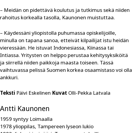
– Meidän on pidettävä koulutus ja tutkimus sekä niiden
rahoitus korkealla tasolla, Kaunonen muistuttaa.
– Käydessäni yliopistolla puhumassa opiskelijoille,
minulla on tapana sanoa, et­teivät kilpailijat istu heidän
vieressään. He istuvat Indonesiassa, Kiinassa tai
Intiassa. Yritysten on helppo perustaa kehitysyksiköitä
ja siirrellä niiden paikkoja maasta toiseen. Tässä
vaihtuvassa pelissä Suomen korkea osaamistaso voi olla
ankkuri.
Teksti
Päivi Eskelinen
Kuvat
Olli-Pekka Latvala
Antti Kaunonen
1959 syntyy Loimaalla
1978 ylioppilas, Tampereen lyseon lukio