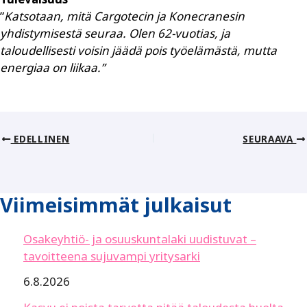
”
Katsotaan, mitä Cargotecin ja Kone­cranesin
yhdistymisestä seuraa. Olen 62-vuotias, ja
taloudellisesti voisin jäädä pois työelämästä, mutta
energiaa on liikaa.”
EDELLINEN
SEURAAVA
Viimeisimmät julkaisut
Osakeyhtiö- ja osuuskuntalaki uudistuvat –
tavoitteena sujuvampi yritysarki
6.8.2026