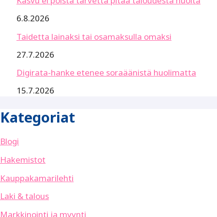
Kasvu ei poista tarvetta pitää taloudesta huolta
6.8.2026
Taidetta lainaksi tai osamaksulla omaksi
27.7.2026
Digirata-hanke etenee soraäänistä huolimatta
15.7.2026
Kategoriat
Blogi
Hakemistot
Kauppakamarilehti
Laki & talous
Markkinointi ja myynti