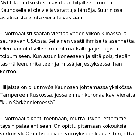
Nyt liikematkustusta avataan hiljalleen, mutta
Kaunosella ei ole vielä varattuja lähtöjä. Suurin osa
asiakkaista ei ota vieraita vastaan.
– Normaalisti saatan viettää yhden viikon Kiinassa ja
seuraavan USA:ssa. Sellainen vaatii ihmiseltä asennetta.
Olen luonut itselleni rutiinit matkalle ja jet lagista
toipumiseen. Kun astun koneeseen ja siitä pois, tiedän
täsmälleen, mitä teen ja missä järjestyksessä, hän
kertoo.
Hiljaista on ollut myös Kaunosen johtamassa yksikössä
Tampereen Ruskossa, jossa ennen koronaa kävi vieraita
”kuin Särkänniemessä”.
– Normaalia kohti mennään, mutta uskon, ettemme
täysin palaa entiseen. On opittu pitämään kokouksia
verkon yli. Oma työpäiväni voi nykyään kulua siten, että