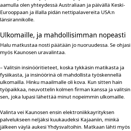
aamulla olen yhteydessä Australiaan ja päivällä Keski-
Eurooppaan ja illalla ­pidän nettipalavereita USA:n
länsirannikolle.
Ulkomaille, ja mahdollisimman nopeasti
Halu matkustaa nosti päätään jo nuoruudessa. Se ohjasi
myös Kaunosen uravalintaa.
– Valitsin insinööritieteet, koska tykkäsin matikasta ja
fysiikasta, ja insinöörinä oli mahdollista työskennellä
ulkomailla. Hinku maailmalle oli kova. Kun sitten hain
työpaikkaa, neuvottelin kolmen firman kanssa ja valitsin
sen, joka lupasi lähettää minut nopeimmin ulkomaille.
Valinta vei Kaunosen ensin elektroniikkayrityksen
palvelukseen neljäksi kuukaudeksi Kajaaniin, minkä
jälkeen väylä aukesi Yhdysvaltoihin. Matkaan lähti myös