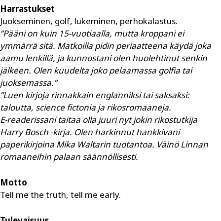
Harrastukset
Juokseminen, golf, lukeminen, perhokalastus.
”Pääni on kuin 15-vuotiaalla, mutta kroppani ei
ymmärrä sitä. Matkoilla pidin periaatteena käydä joka
aamu lenkillä, ja kunnostani olen huolehtinut senkin
jälkeen. Olen kuudelta joko pelaamassa golfia tai
juoksemassa.”
”Luen kirjoja rinnakkain englanniksi tai saksaksi:
taloutta, science fictonia ja rikosromaaneja.
​​​​​​​E-readerissani taitaa olla juuri nyt jokin rikostutkija
Harry Bosch -kirja. Olen harkinnut hankkivani
paperikirjoina Mika Waltarin tuotantoa. Väinö Linnan
romaaneihin palaan säännöllisesti.
Motto
Tell me the truth, tell me early.
Tulevaisuus