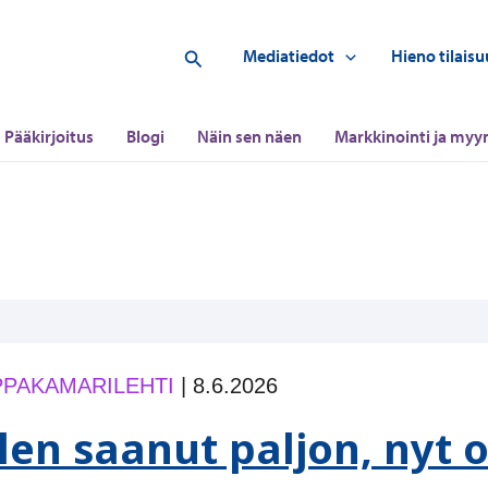
Hae
Mediatiedot
Hieno tilaisu
Pääkirjoitus
Blogi
Näin sen näen
Markkinointi ja myyn
PAKAMARILEHTI
|
8.6.2026
len saanut paljon, nyt 