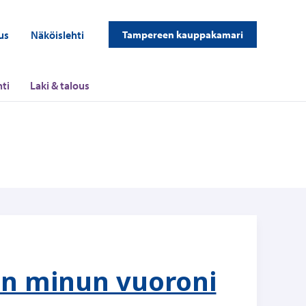
us
Näköislehti
Tampereen kauppakamari
ti
Laki & talous
on minun vuoroni