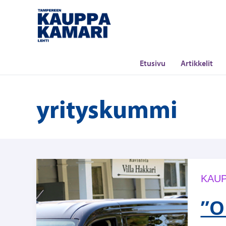
Siirry
sisältöön
Etusivu
Artikkelit
yrityskummi
KAUP
”O