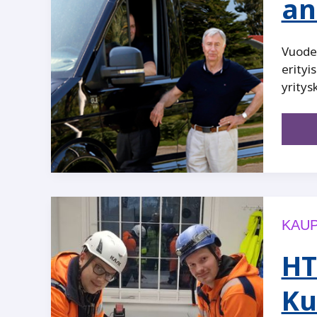
an
Vuoden
erity
yritys
KAUP
HT
Ku