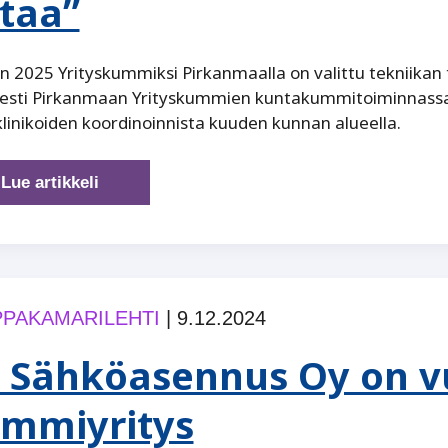
taa”
 2025 Yrityskummiksi Pirkanmaalla on valittu tekniikan to
isesti Pirkanmaan Yrityskummien kuntakummitoiminnass
klinikoiden koordinoinnista kuuden kunnan alueella.
”Olen
Lue artikkeli
saanut
paljon,
nyt
on
minun
PAKAMARILEHTI
|
9.12.2024
vuoroni
antaa”
 Sähköasennus Oy on v
mmiyritys