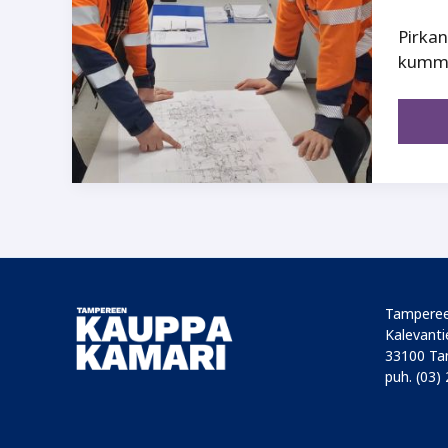
Pirkan
kummi
Tamperee
Kalevantie
33100 Ta
puh. (03)