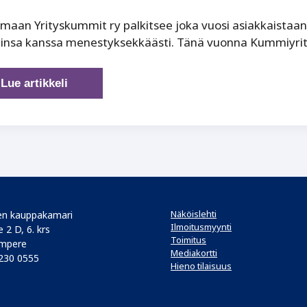
maan Yrityskummit ry palkitsee joka vuosi asiakkaistaan
nsa kanssa menestyksekkäästi. Tänä vuonna Kummiyrityk
HT
Lue artikkeli
Sähköasennus
Oy
on
vuoden
2024
Kummiyritys
Näköislehti
n kauppakamari
Ilmoitusmyynti
 2 D, 6. krs
Toimitus
mpere
Mediakortti
 230 0555
Hieno tilaisuus