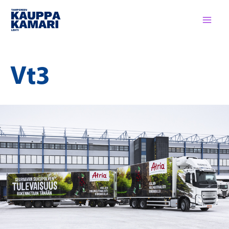
Siirry
sisältöön
Vt3