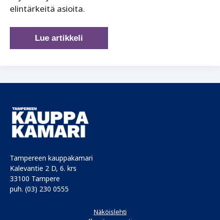
elintärkeitä asioita.
Tuorekuljetukset
Lue artikkeli
tarvitsevat toimivan
ja
luotettavan
infran
Tampereen kauppakamari
Kalevantie 2 D, 6. krs
33100 Tampere
puh. (03) 230 0555
Näköislehti