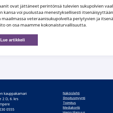
anit ovat jättäneet perintönsä tulevien sukupolvien vaa
in kansa voi puolustaa menestyksellisesti itsenäisyytt
n maailmassa veteraanisukupolvelta periytyvien ja itse
pito on osa maamme kokonaisturvallisuutta.
Perinnetyö
Lue artikkeli
on
osa
kokonaisturvallisuutta
Näköislehti
n kauppakamari
Ilmoitusmyynti
 2 D, 6. krs
Toimitus
mpere
Mediakortti
 230 0555
Hieno tilaisuus