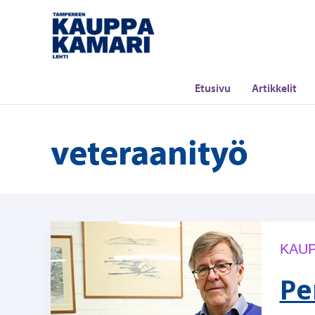
Siirry
sisältöön
Etusivu
Artikkelit
veteraanityö
KAUP
Pe