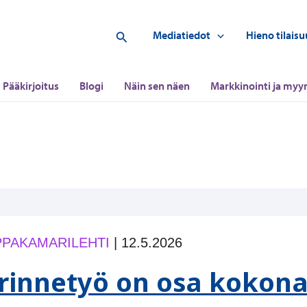
Hae
Mediatiedot
Hieno tilaisu
Pääkirjoitus
Blogi
Näin sen näen
Markkinointi ja myyn
PAKAMARILEHTI
|
12.5.2026
rinnetyö on osa kokonai