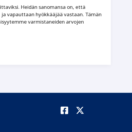
littaviksi. Heidän sanomansa on, että
ään ja vapauttaan hyökkääjää vastaan. Tämän
näisyytemme varmistaneiden arvojen