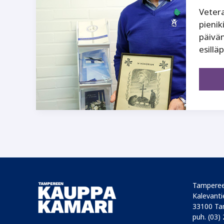
Vetera
pienik
päivä
esillä
Tamperee
Kalevantie
33100 Ta
puh. (03)