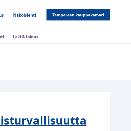
us
Näköislehti
Tampereen kauppakamari
ti
Laki & talous
sturvallisuutta