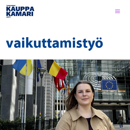
Siirry
sisältöön
vaikuttamistyö