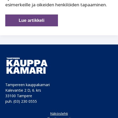
esimerkeille ja oikeiden henkilöiden tapaaminen.
Brysselissä
Lue artikkeli
kelit
lämpiävät
ja
kierrokset
kasvavat
Tampereen kauppakamari
Kalevantie 2 D, 6. krs
33100 Tampere
puh. (03) 230 0555
Näköislehti