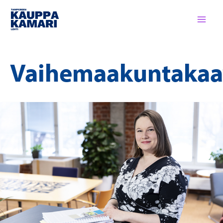
Siirry
sisältöön
Vaihemaakuntakaa