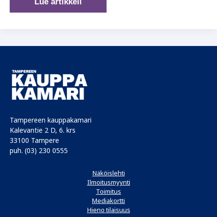
Etelän
Lue artikkeli
suunta
näyttää
kasvun
tien
Tampereen kauppakamari
Kalevantie 2 D, 6. krs
33100 Tampere
puh. (03) 230 0555
Näköislehti
Ilmoitusmyynti
Toimitus
Mediakortti
Hieno tilaisuus