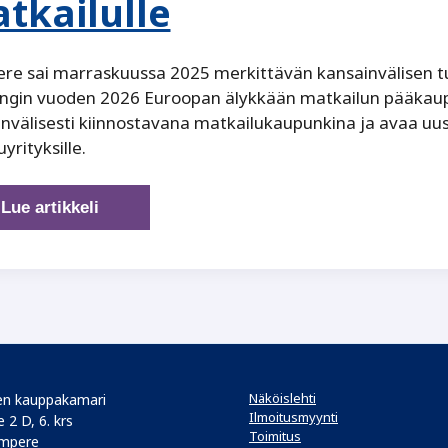
tkailulle
e sai marraskuussa 2025 merkittävän kansainvälisen tu
ngin vuoden 2026 Euroopan älykkään matkailun pääkaupu
nvälisesti kiinnostavana matkailukaupunkina ja avaa uus
yrityksille.
Tampere
Lue artikkeli
näyttää
suuntaa
tulevaisuuden
matkailulle
Näköislehti
n kauppakamari
Ilmoitusmyynti
 2 D, 6. krs
Toimitus
mpere