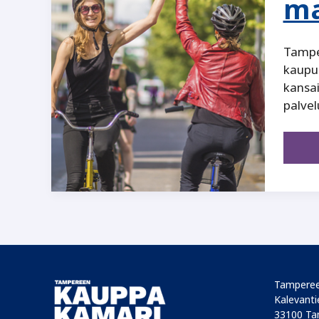
ma
Tamper
kaupu
kansai
palvelu
Tamperee
Kalevantie
33100 Ta