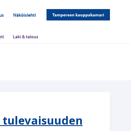
us
Näköislehti
Tampereen kauppakamari
ti
Laki & talous
 tulevaisuuden