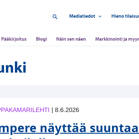
Hae
Mediatiedot
Hieno tilaisu
Pääkirjoitus
Blogi
Näin sen näen
Markkinointi ja myyn
unki
PAKAMARILEHTI
|
8.6.2026
mpere näyttää suuntaa