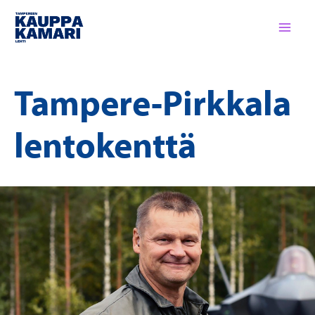
Siirry
sisältöön
Tampere-Pirkkala
lentokenttä