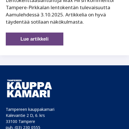
Lentokenttäasiantuntija Max Hirsh kommentoi
Tampere-Pirkkalan lentokentän tulevaisuutta
Aamulehdessä 3.10.2025. Artikkelia on hyvä
täydentää sotilaan näkökulmasta.
Tampere-
Lue artikkeli
Pirkkala
on
Suomen
puolustuksen
ja
siviililiikenteen
yhteinen
kenttä
Tampereen kauppakamari
Kalevantie 2 D, 6. krs
33100 Tampere
puh. (03) 230 0555