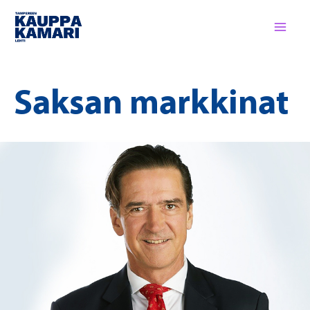
Siirry
sisältöön
Saksan markkinat