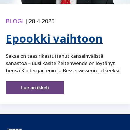
BLOGI
|
28.4.2025
Epookki vaihtoon
Saksa on taas rikastuttanut kansainvälistä
sanastoa – ­uusi käsite Zeitenwende on löytänyt
tiensä Kindergartenin ja Besserwisserin jatkeeksi.
Epookki
Lue artikkeli
vaihtoon