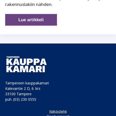
rakennuslakiin nähden.
Maankäytön
Lue artikkeli
ja
rakentamisen
pelisäännöt muutoksessa
Tampereen kauppakamari
Kalevantie 2 D, 6. krs
33100 Tampere
puh. (03) 230 0555
Näköislehti