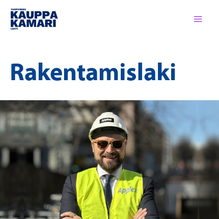
Siirry
sisältöön
Rakentamislaki