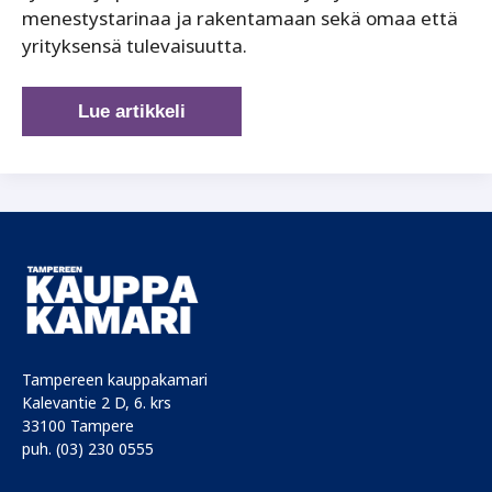
menestystarinaa ja rakentamaan sekä omaa että
yrityksensä tulevaisuutta.
Osakeannin
Lue artikkeli
hyödyntäminen
avainhenkilön
sitouttamisessa
Tampereen kauppakamari
Kalevantie 2 D, 6. krs
33100 Tampere
puh. (03) 230 0555