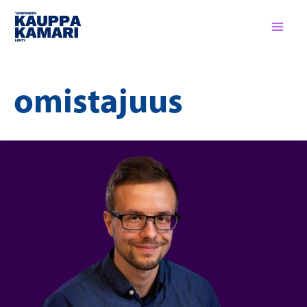
Siirry
sisältöön
omistajuus