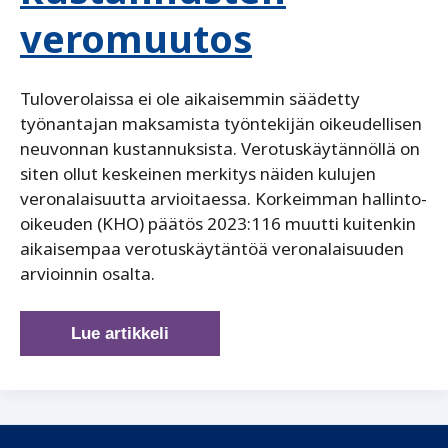
veromuutos
Tuloverolaissa ei ole aikaisemmin säädetty
työnantajan maksamista työntekijän oikeudellisen
neuvonnan kustannuksista. Verotuskäytännöllä on
siten ollut keskeinen merkitys näiden kulujen
veronalaisuutta arvioitaessa. Korkeimman hallinto-
oikeuden (KHO) päätös 2023:116 muutti kuitenkin
aikaisempaa verotuskäytäntöä veronalaisuuden
arvioinnin osalta.
Työnantajan
Lue artikkeli
maksamien
työntekijän
oikeudellisen
neuvonnan