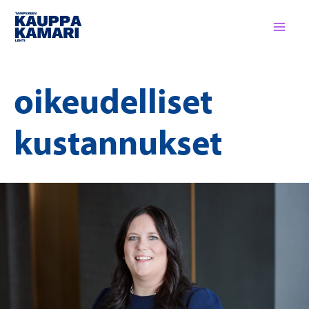
Siirry
sisältöön
oikeudelliset
kustannukset