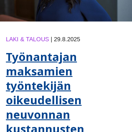
LAKI & TALOUS
|
29.8.2025
Työnantajan
maksamien
työntekijän
oikeudellisen
neuvonnan
kustannusten