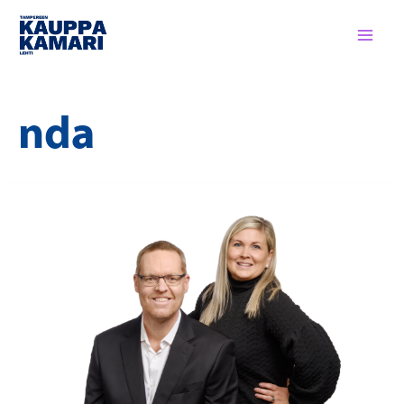
Siirry
sisältöön
nda