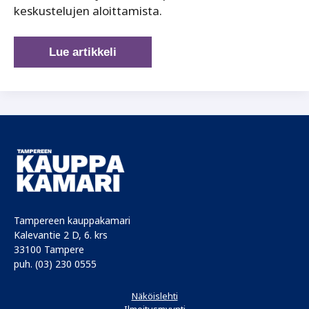
keskustelujen aloittamista.
Yksi
Lue artikkeli
NDA
voi
rajoittaa
yrityksen
kehitystyötä
–
miten
varmistaa
toiminnanvapaus
Tampereen kauppakamari
Kalevantie 2 D, 6. krs
33100 Tampere
puh. (03) 230 0555
Näköislehti