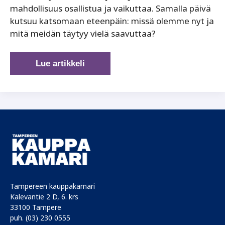
mahdollisuus osallistua ja vaikuttaa. Samalla päivä
kutsuu katsomaan eteenpäin: missä olemme nyt ja
mitä meidän täytyy vielä saavuttaa?
Koko
Lue artikkeli
potentiaali
käyttöön:
Tasa-
arvo
on
Suomen
kilpailuetu
Tampereen kauppakamari
Kalevantie 2 D, 6. krs
33100 Tampere
puh. (03) 230 0555