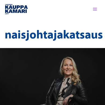
Siirry
sisältöön
naisjohtajakatsaus