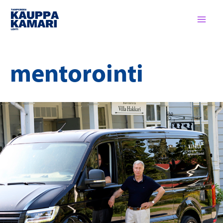
Siirry
sisältöön
mentorointi