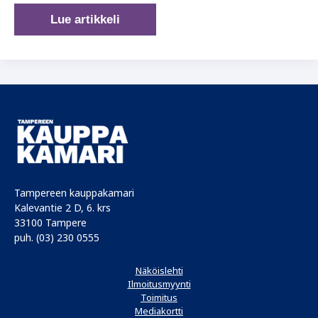
”Olen
Lue artikkeli
saanut
paljon,
nyt
on
minun
vuoroni
antaa”
Tampereen kauppakamari
Kalevantie 2 D, 6. krs
33100 Tampere
puh. (03) 230 0555
Näköislehti
Ilmoitusmyynti
Toimitus
Mediakortti