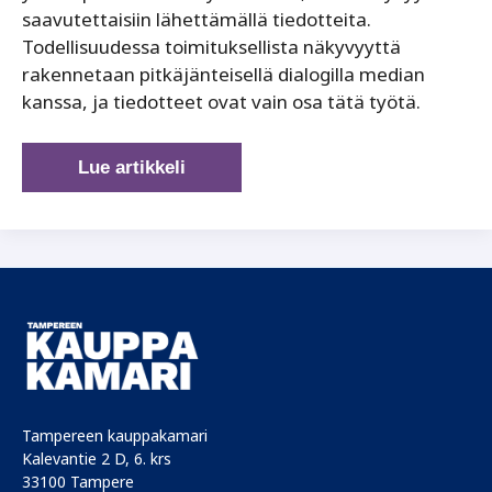
saavutettaisiin lähettämällä tiedotteita.
Todellisuudessa toimituksellista näkyvyyttä
rakennetaan pitkäjänteisellä dialogilla median
kanssa, ja tiedotteet ovat vain osa tätä työtä.
Näkyvyyttä
Lue artikkeli
voi
aina
ostaa
rahalla,
uskottavuutta
ei
Tampereen kauppakamari
Kalevantie 2 D, 6. krs
33100 Tampere