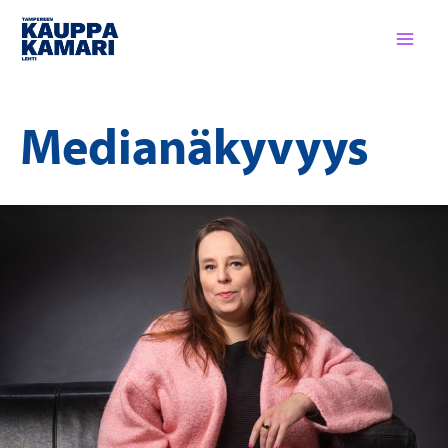
Siirry
sisältöön
Medianäkyvyys