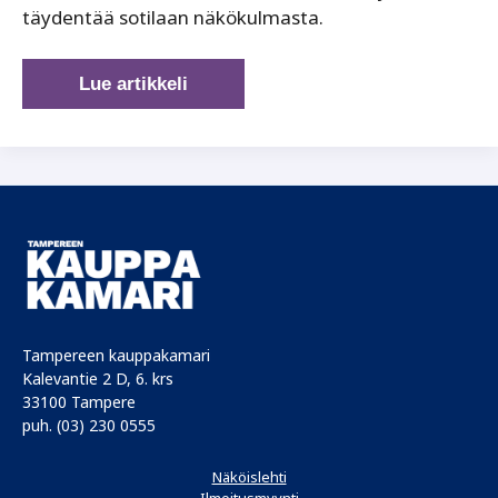
täydentää sotilaan näkökulmasta.
Tampere-
Lue artikkeli
Pirkkala
on
Suomen
puolustuksen
ja
siviililiikenteen
yhteinen
kenttä
Tampereen kauppakamari
Kalevantie 2 D, 6. krs
33100 Tampere
puh. (03) 230 0555
Näköislehti