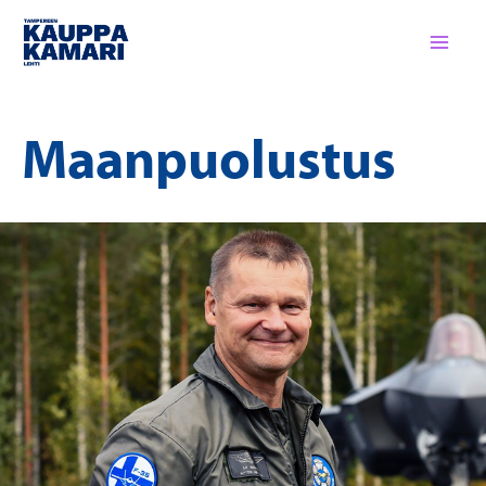
Siirry
sisältöön
Maanpuolustus