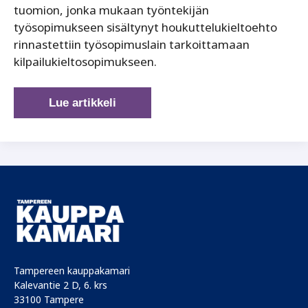
tuomion, jonka mukaan työntekijän
työsopimukseen sisältynyt houkuttelukieltoehto
rinnastettiin työsopimuslain tarkoittamaan
kilpailukieltosopimukseen.
Työsopimuksen
Lue artikkeli
houkuttelukieltoehto
voi
johtaa
työnantajan
korvausvelvollisuuteen
Tampereen kauppakamari
Kalevantie 2 D, 6. krs
33100 Tampere